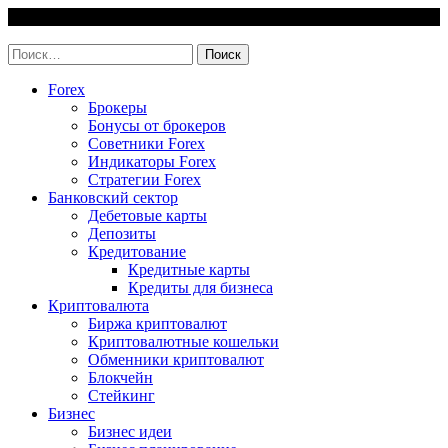
Skip
10 August, 2026
to
invest-easy.ru
content
Найти:
Forex
Брокеры
Бонусы от брокеров
Советники Forex
Индикаторы Forex
Стратегии Forex
Банковский сектор
Дебетовые карты
Депозиты
Кредитование
Кредитные карты
Кредиты для бизнеса
Криптовалюта
Биржа криптовалют
Криптовалютные кошельки
Обменники криптовалют
Блокчейн
Стейкинг
Бизнес
Бизнес идеи