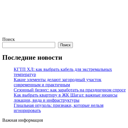
Поиск
Поиск
Последние новости
КГТП ХЛ: как выбрать кабель для экстремальных
температур
Какие элементы делают загородный участок
современным и практичным
Сезонный бизнес: как заработать на праздничном спросе
Как выбрать квартиру в ЖК Шагал: важные нюансы
локации, вида и инфраструктуры
Глиальная опухоль: признаки, которые нельзя
игнорировать
Важная информация