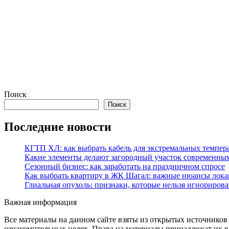
Поиск
Поиск
Последние новости
КГТП ХЛ: как выбрать кабель для экстремальных темпер
Какие элементы делают загородный участок современны
Сезонный бизнес: как заработать на праздничном спросе
Как выбрать квартиру в ЖК Шагал: важные нюансы лока
Глиальная опухоль: признаки, которые нельзя игнорирова
Важная информация
Все материалы на данном сайте взяты из открытых источников
ознакомительных целях. Права на материалы принадлежат их в