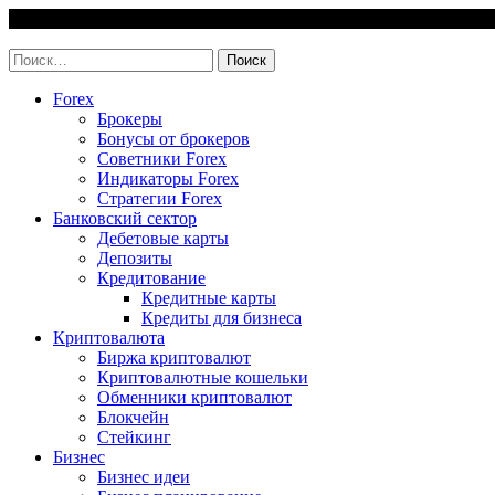
Skip
7 August, 2026
to
invest-easy.ru
content
Найти:
Forex
Брокеры
Бонусы от брокеров
Советники Forex
Индикаторы Forex
Стратегии Forex
Банковский сектор
Дебетовые карты
Депозиты
Кредитование
Кредитные карты
Кредиты для бизнеса
Криптовалюта
Биржа криптовалют
Криптовалютные кошельки
Обменники криптовалют
Блокчейн
Стейкинг
Бизнес
Бизнес идеи