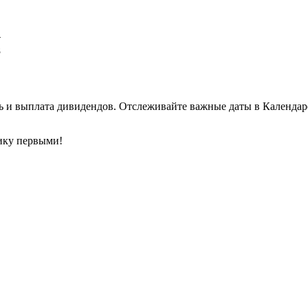
4
8
ь и выплата дивидендов. Отслеживайте важные даты в Календар
ику первыми!