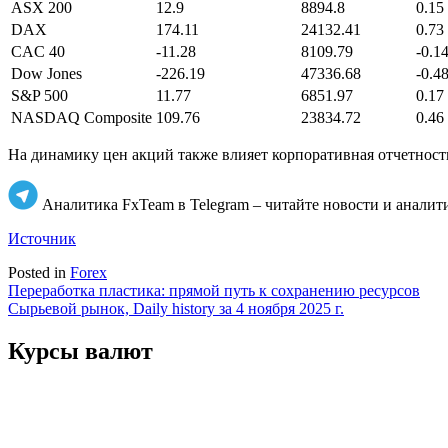
ASX 200
12.9
8894.8
0.15
DAX
174.11
24132.41
0.73
CAC 40
-11.28
8109.79
-0.1
Dow Jones
-226.19
47336.68
-0.4
S&P 500
11.77
6851.97
0.17
NASDAQ Composite
109.76
23834.72
0.46
На динамику цен акций также влияет корпоративная отчетност
Аналитика FxTeam в Telegram – читайте новости и аналит
Источник
Posted in
Forex
Навигация
Переработка пластика: прямой путь к сохранению ресурсов
Сырьевой рынок, Daily history за 4 ноября 2025 г.
по
записям
Курсы валют