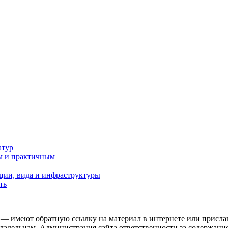
атур
м и практичным
ции, вида и инфраструктуры
ть
 — имеют обратную ссылку на материал в интернете или присла
ладельцам. Администрация сайта ответственности за содержание