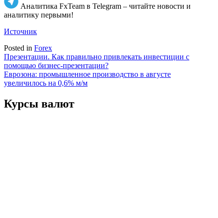
Аналитика FxTeam в Telegram – читайте новости и
аналитику первыми!
Источник
Posted in
Forex
Навигация
Презентации. Как правильно привлекать инвестиции с
помощью бизнес-презентации?
по
Еврозона: промышленное производство в августе
записям
увеличилось на 0,6% м/м
Курсы валют