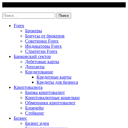
Skip
9 August, 2026
to
invest-easy.ru
content
Найти:
Forex
Брокеры
Бонусы от брокеров
Советники Forex
Индикаторы Forex
Стратегии Forex
Банковский сектор
Дебетовые карты
Депозиты
Кредитование
Кредитные карты
Кредиты для бизнеса
Криптовалюта
Биржа криптовалют
Криптовалютные кошельки
Обменники криптовалют
Блокчейн
Стейкинг
Бизнес
Бизнес идеи