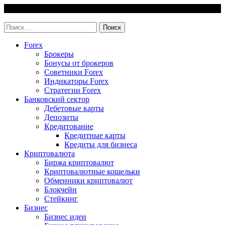
Skip
6 August, 2026
to
invest-easy.ru
content
Найти:
Forex
Брокеры
Бонусы от брокеров
Советники Forex
Индикаторы Forex
Стратегии Forex
Банковский сектор
Дебетовые карты
Депозиты
Кредитование
Кредитные карты
Кредиты для бизнеса
Криптовалюта
Биржа криптовалют
Криптовалютные кошельки
Обменники криптовалют
Блокчейн
Стейкинг
Бизнес
Бизнес идеи