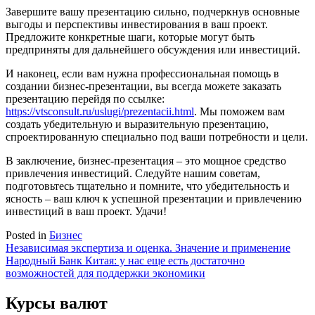
Завершите вашу презентацию сильно, подчеркнув основные
выгоды и перспективы инвестирования в ваш проект.
Предложите конкретные шаги, которые могут быть
предприняты для дальнейшего обсуждения или инвестиций.
И наконец, если вам нужна профессиональная помощь в
создании бизнес-презентации, вы всегда можете заказать
презентацию перейдя по ссылке:
https://vtsconsult.ru/uslugi/prezentacii.html
. Мы поможем вам
создать убедительную и выразительную презентацию,
спроектированную специально под ваши потребности и цели.
В заключение, бизнес-презентация – это мощное средство
привлечения инвестиций. Следуйте нашим советам,
подготовьтесь тщательно и помните, что убедительность и
ясность – ваш ключ к успешной презентации и привлечению
инвестиций в ваш проект. Удачи!
Posted in
Бизнес
Навигация
Независимая экспертиза и оценка. Значение и применение
Народный Банк Китая: у нас еще есть достаточно
по
возможностей для поддержки экономики
записям
Курсы валют