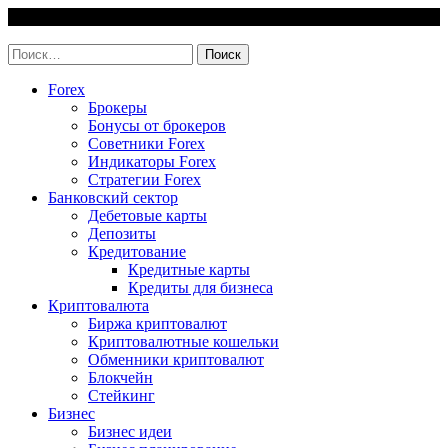
Skip
6 August, 2026
to
invest-easy.ru
content
Найти:
Forex
Брокеры
Бонусы от брокеров
Советники Forex
Индикаторы Forex
Стратегии Forex
Банковский сектор
Дебетовые карты
Депозиты
Кредитование
Кредитные карты
Кредиты для бизнеса
Криптовалюта
Биржа криптовалют
Криптовалютные кошельки
Обменники криптовалют
Блокчейн
Стейкинг
Бизнес
Бизнес идеи