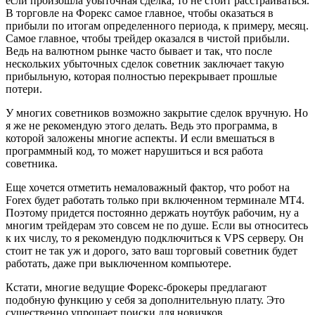
если произошла убыточная сделка, то не стоит расстраиваться.
В торговле на Форекс самое главное, чтобы оказаться в
прибыли по итогам определенного периода, к примеру, месяц.
Самое главное, чтобы трейдер оказался в чистой прибыли.
Ведь на валютном рынке часто бывает и так, что после
нескольких убыточных сделок советник заключает такую
прибыльную, которая полностью перекрывает прошлые
потери.
У многих советников возможно закрытие сделок вручную. Но
я же не рекомендую этого делать. Ведь это программа, в
которой заложены многие аспекты. И если вмешаться в
программный код, то может нарушиться и вся работа
советника.
Еще хочется отметить немаловажный фактор, что робот на
Forex будет работать только при включенном терминале МТ4.
Поэтому придется постоянно держать ноутбук рабочим, ну а
многим трейдерам это совсем не по душе. Если вы относитесь
к их числу, то я рекомендую подключиться к VPS серверу. Он
стоит не так уж и дорого, зато ваш торговый советник будет
работать, даже при выключенном компьютере.
Кстати, многие ведущие Форекс-брокеры предлагают
подобную функцию у себя за дополнительную плату. Это
существенно упрощает поиски для новичков.