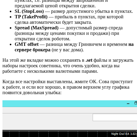
пунктах, т.е. разницы между запрошенной и
предлагаемой ценой открытия сделки.
SL (StopLoss)
— размер допустимого убытка в пунктах.
TP (TakeProfit)
— прибыль в пунктах, при которой
сделка автоматически будет закрыта.
Spread (MaxSpread)
— допустимый размер спреда
(разницы между ценами покупки и продажи) при
открытии сделок роботом.
GMT offset
— разница между Гринвичем и временем
на
сервере брокера
(не у вас дома).
На этой же вкладке можно сохранять в
.set
файлы и загружать
наборы настроек советника, что очень удобно, когда вы
работаете с несколькими валютными парами.
Когда все настройки выставлены, жмите ОК. Сова приступит
к работе, и если все хорошо, в правом верхнем углу графика
появится довольная улыбка: