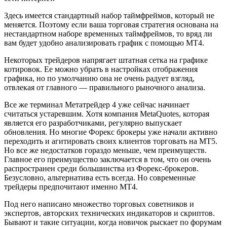
Здесь имеется стандартный набор таймфреймов, который не
меняется. Поэтому если ваша торговая стратегия основана на
нестандартном наборе временных таймфреймов, то вряд ли
вам будет удобно анализировать график с помощью МТ4.
Некоторых трейдеров напрягает штатная сетка на графике
котировок. Ее можно убрать в настройках отображения
графика, но по умолчанию она не очень радует взгляд,
отвлекая от главного — правильного рыночного анализа.
Все же терминал Метатрейдер 4 уже сейчас начинает
считаться устаревшим. Хотя компания MetaQuotes, которая
является его разработчиками, регулярно выпускает
обновления. Но многие Форекс брокеры уже начали активно
переходить и агитировать своих клиентов торговать на МТ5.
Но все же недостатков гораздо меньше, чем преимуществ.
Главное его преимущество заключается в том, что он очень
распространен среди большинства из Форекс-брокеров.
Безусловно, альтернатива есть всегда. Но современные
трейдеры предпочитают именно МТ4.
Под него написано множество торговых советников и
экспертов, авторских технических индикаторов и скриптов.
Бывают и такие ситуации, когда новичок рыскает по форумам