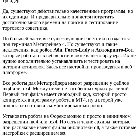
трейдер.
Да, существуют действительно качественные программы, но
их единицы. И предварительно придется потратить
достаточно много времени на поиски и тестирование
торгового советника.
По большей части все существующие советники создаются
под терминал Метатрейдер 4. Но существуют и такие
исключения, как
робот Аби
,
Forex-Lady
и
Автокрипто-Бот
,
которые работают в веб версии в окне вашего браузера. Их не
нужно дополнительно устанавливать и тестировать на
истории котировок. Здесь все настройки производятся в веб
платформе.
Все роботы для Метатрейдера имеют разрешение у файлов
mq4 или .ex4. Между ними нет особенных ярких различий.
Первый тип файла имеет свободный код, который просто
копируется в программу робота в МТ4, ну а второй уже
полностью готовый скомбинированный робот.
Установить робота на Форекс можно и просто в единичном
разрешении mq4 или .ex4. Но есть и такие архивы, которые
при распаковке имеют файлы библиотеки dll, а также готовые
настройки с расширением set.