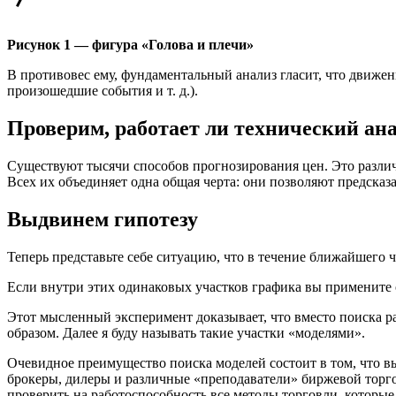
Рисунок 1 — фигура «Голова и плечи»
В противовес ему, фундаментальный анализ гласит, что движ
произошедшие события и т. д.).
Проверим, работает ли технический ан
Существуют тысячи способов прогнозирования цен. Это различ
Всех их объединяет одна общая черта: они позволяют предсказ
Выдвинем гипотезу
Теперь представьте себе ситуацию, что в течение ближайшего час
Если внутри этих одинаковых участков графика вы примените 
Этот мысленный эксперимент доказывает, что вместо поиска ра
образом. Далее я буду называть такие участки «моделями».
Очевидное преимущество поиска моделей состоит в том, что в
брокеры, дилеры и различные «преподаватели» биржевой торго
проверить на работоспособность все методы торговли, которые в