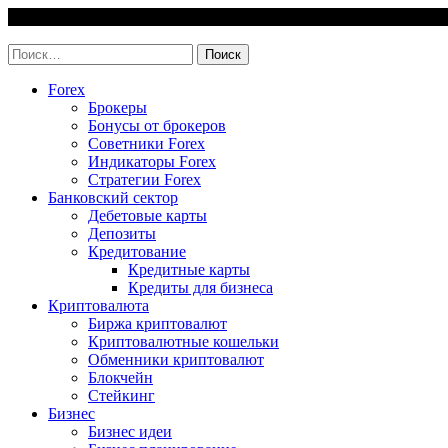
Skip
7 August, 2026
to
invest-easy.ru
content
Найти:
Forex
Брокеры
Бонусы от брокеров
Советники Forex
Индикаторы Forex
Стратегии Forex
Банковский сектор
Дебетовые карты
Депозиты
Кредитование
Кредитные карты
Кредиты для бизнеса
Криптовалюта
Биржа криптовалют
Криптовалютные кошельки
Обменники криптовалют
Блокчейн
Стейкинг
Бизнес
Бизнес идеи