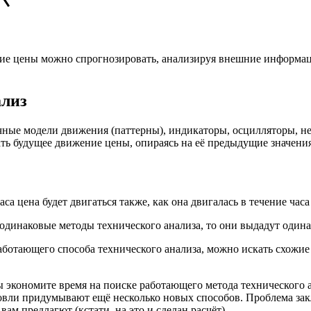
ение цены можно спрогнозировать, анализируя внешние информа
ализ
ные модели движения (паттерны), индикаторы, осцилляторы, ней
ать будущее движение цены, опираясь на её предыдущие значения
а цена будет двигаться также, как она двигалась в течение часа 
одинаковые методы технического анализа, то они выдадут одина
ботающего способа технического анализа, можно искать схожие 
ы экономите время на поиске работающего метода технического 
вли придумывают ещё несколько новых способов. Проблема заклю
ам предлагют (кстати, на это и сделан расчёт).