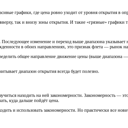
асивые графики, где цена ровно уходит от уровня открытия в оп
вверху, так и внизу зоны открытия. И такие «грязные» графики т
 Последующее изменение и переход выше диапазона указывает 
жденности в обоих направлениях, это признак флета — рынок на
ределить общее направление движение цены (выше диапазона — 
читывает диапазон открытия всегда будет полезно.
научиться находить на ней закономерности. Закономерность — э
ать, куда дальше пойдёт цена.
дить и использовать закономерности. Но практически все нови