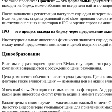
Что такое проспект?
Проспект — это формальный документ 
выходит на биржу, можно абсолютно все детали найти по запросу
После заполнения регистрации наступает еще один интересный
Если на ранних стадиях условный road show проводят основат
институциональных инвесторов к IPO и оценке спроса на акци
IPO — это процесс выхода на биржу через предложение акц
Институциональные инвесторы фактически являются еще одной 
между ценой предложения компании и ценой покупки акций и
Ценообразование
Если мы еще раз откроем проспект Rivian, то увидим, что сра
компания возвращаются к обсуждению цены размещения.
Цена размещения обычно зависит от ряда факторов. Цели ком
факторы также влияют на цену — изменения цен на акции влия
Успех road show. Это один из самых сложных факторов. Андер
какой цене инвесторы смогут купить акций в момент публично
Баланс цены в таком случае — максимально важный момент. С 
Зачастую андеррайтеры уменьшают цены для привлечения макси
получает средства по заниженной цене.