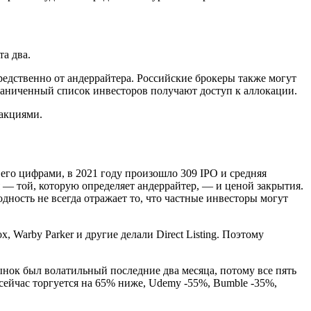
а два.
редственно от андеррайтера. Российские брокеры также могут
раниченный список инвесторов получают доступ к аллокации.
 акциями.
с его цифрами, в 2021 году произошло 309 IPO и средняя
 — той, которую определяет андеррайтер, — и ценой закрытия.
дность не всегда отражает то, что частные инвесторы могут
Warby Parker и другие делали Direct Listing. Поэтому
ынок был волатильный последние два месяца, потому все пять
сейчас торгуется на 65% ниже, Udemy -55%, Bumble -35%,