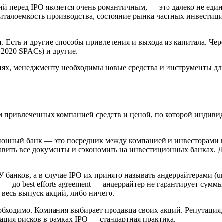
ий перед IPO является очень романтичным, — это далеко не еди
апиталоемкость производства, состояние рынка частных инвести
 Есть и другие способы привлечения и выхода из капитала. Чер
 2020 SPACs) и другие.
иях, менеджменту необходимы новые средства и инструменты д
м привлеченных компанией средств и ценой, по которой индиви
онный банк — это посредник между компанией и инвесторами в
ить все документы и сэкономить на инвестиционных банках. Да, 
анков, а в случае IPO их принято называть андеррайтерами (und
 до best efforts agreement — андеррайтер не гарантирует сумм
м весь выпуск акций, либо ничего.
необходимо. Компания выбирает продавца своих акций. Репутаци
ция рисков в рамках IPO — стандартная практика.