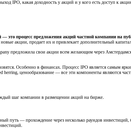
ыход IPO, какая доходность у акций и у кого есть доступ к акци
акций — это процесс предложения акций частной компании на п
новые акции, продает их и привлекает дополнительный капитал
Company предложила свои акции всем желающим через Амстердам
ановятся. Особенно в финансах. Процесс IPO является самым я
 red herring, ценообразование — все эти компоненты являются ча
аждый шаг компании в размещении акций на бирже.
ный путь — прохождение через несколько раундов инвестиций, б
инвестиций.