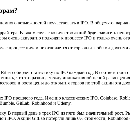
орам?
емного возможностей поучаствовать в IPO. В общем-то, вариант
райтера. В таком случае количество акций будет зависеть непос
ры очень аккуратно подходят к процессу IPO и только очень ог
учае процесс ничем не отличается от торговли любыми другими
 Ritter собирает статистику по IPO каждый год. В соответствии 
помнить, что это разница между индикативной ценой размещения
сторов и роста цены до открытия торгов по этой акции эта дохо
PO прошлого года. Именно классических IPO. Coinbase, Roblox, 
Bumble, GitLab, Robinhood и Udemy.
у. В первый день в трех IPO из пяти был значительный рост. Р
ной IPO. Акции GitLab потеряли лишь 6% стоимости, Robinhood 