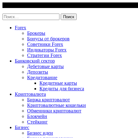
Skip
6 August, 2026
to
invest-easy.ru
content
Найти:
Forex
Брокеры
Бонусы от брокеров
Советники Forex
Индикаторы Forex
Стратегии Forex
Банковский сектор
Дебетовые карты
Депозиты
Кредитование
Кредитные карты
Кредиты для бизнеса
Криптовалюта
Биржа криптовалют
Криптовалютные кошельки
Обменники криптовалют
Блокчейн
Стейкинг
Бизнес
Бизнес идеи