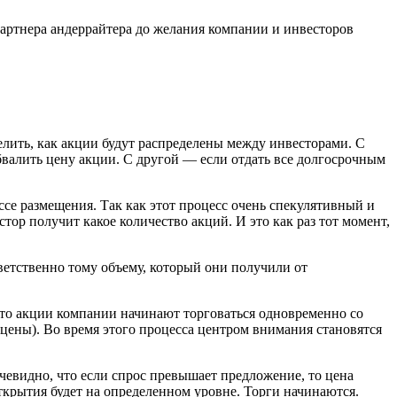
партнера андеррайтера до желания компании и инвесторов
елить, как акции будут распределены между инвесторами. С
бвалить цену акции. С другой — если отдать все долгосрочным
се размещения. Так как этот процесс очень спекулятивный и
ор получит какое количество акций. И это как раз тот момент,
етственно тому объему, который они получили от
что акции компании начинают торговаться одновременно со
 цены). Во время этого процесса центром внимания становятся
чевидно, что если спрос превышает предложение, то цена
открытия будет на определенном уровне. Торги начинаются.