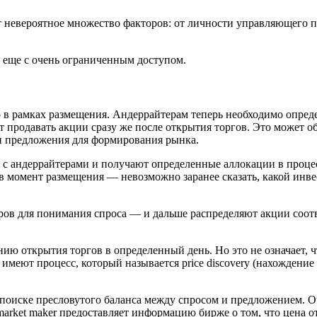
т невероятное множество факторов: от личности управляющего 
е еще с очень ограниченным доступом.
о в рамках размещения. Андеррайтерам теперь необходимо опред
т продавать акции сразу же после открытия торгов. Это может о
 и предложения для формирования рынка.
 с андеррайтерами и получают определенные аллокации в процес
момент размещения — невозможно заранее сказать, какой инвест
ов для понимания спроса — и дальше распределяют акции соотв
ю открытия торгов в определенный день. Но это не означает, 
имеют процесс, который называется price discovery (нахождение
 поиске пресловутого баланса между спросом и предложением. О
 market maker предоставляет информацию бирже о том, что цена 