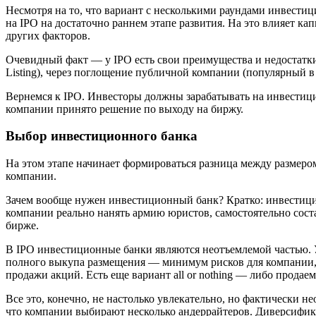
Несмотря на то, что вариант с несколькими раундами инвестиц
на IPO на достаточно раннем этапе развития. На это влияет к
других факторов.
Очевидный факт — у IPO есть свои преимущества и недостатки.
Listing), через поглощение публичной компании (популярный в
Вернемся к IPO. Инвесторы должны зарабатывать на инвестиц
компании принято решение по выходу на биржу.
Выбор инвестиционного банка
На этом этапе начинает формироваться разница между размеро
компании.
Зачем вообще нужен инвестиционный банк? Кратко: инвестици
компании реально нанять армию юристов, самостоятельно состав
бирже.
В IPO инвестиционные банки являются неотъемлемой частью. У б
полного выкупа размещения — минимум рисков для компании, —
продажи акций. Есть еще вариант all or nothing — либо продае
Все это, конечно, не настолько увлекательно, но фактически 
что компании выбирают несколько андеррайтеров. Диверсифика