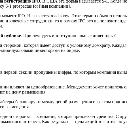
на регистрацию IPO
. В США эта форма называется S-1. Когда 
 S-1 prospectus for [имя компании].
 момент IPO. Называется road show. Этот термин обычно исполь
ели и ключевые сотрудники, то в рамках IPO это выполняют анд
и.
ий публике
. При чем здесь институциональные инвесторы?
стороной, которая имеет доступ к условному домкрату. Каждая 
ндивидуальными инвесторами на бирже.
зу в первой секции пропущены цифры, по которым компания выйд
пании влияют на ценообразование. Менеджмент хочет привлечь 
ет на цену размещения.
райтеры балансируют между ценой размещения и фактом подписки
го размещения.
одной стороны — компания, которая привлекает средства. С дру
мального интереса. Как результат — цена акций значительно ув