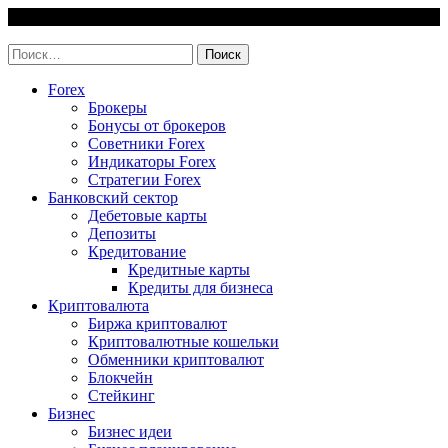
Skip
9 August, 2026
to
invest-easy.ru
content
Найти:
Forex
Брокеры
Бонусы от брокеров
Советники Forex
Индикаторы Forex
Стратегии Forex
Банковский сектор
Дебетовые карты
Депозиты
Кредитование
Кредитные карты
Кредиты для бизнеса
Криптовалюта
Биржа криптовалют
Криптовалютные кошельки
Обменники криптовалют
Блокчейн
Стейкинг
Бизнес
Бизнес идеи