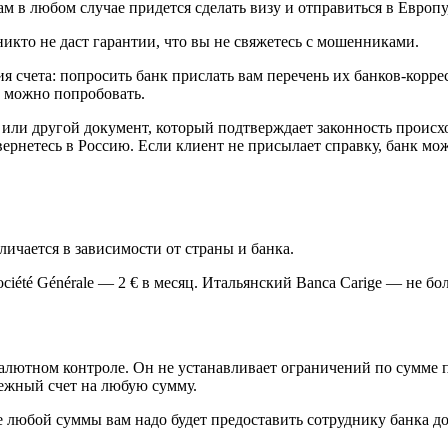
м в любом случае придется сделать визу и отправиться в Европу
никто не даст гарантии, что вы не свяжетесь с мошенниками.
я счета: попросить банк прислать вам перечень их банков-корр
о можно попробовать.
или другой документ, который подтверждает законность происхо
 вернетесь в Россию. Если клиент не присылает справку, банк мо
личается в зависимости от страны и банка.
iété Générale — 2 € в месяц. Итальянский Banca Carige — не боле
валютном контроле. Он не устанавливает ограничений по сумме 
ежный счет на любую сумму.
де любой суммы вам надо будет предоставить сотруднику банка д