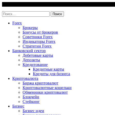
Skip
9 August, 2026
to
invest-easy.ru
content
Найти:
Forex
Брокеры
Бонусы от брокеров
Советники Forex
Индикаторы Forex
Стратегии Forex
Банковский сектор
Дебетовые карты
Депозиты
Кредитование
Кредитные карты
Кредиты для бизнеса
Криптовалюта
Биржа криптовалют
Криптовалютные кошельки
Обменники криптовалют
Блокчейн
Стейкинг
Бизнес
Бизнес идеи