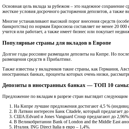
Основная цель вклада за рубежом – это надежное сохранение с
жесткие условия досрочного расторжения депозитов, а также в
Многие устанавливают высокий порог внесения средств (особе
банкротства) по нормам Евросоюза составляет не менее 20 000 е
учится или работает, а также имеет бизнес или покупает недви
Популярные страны для вкладов в Европе
Долгие годы россияне размещали депозиты на Кипре. Но после 
размещения средств в Прибалтике.
Также известны у вкладчиков такие страны, как Германия, Авс
иностранных банках, проценты которых очень низки, рассматри
Депозиты в иностранных банках — ТОП 10 самы
Предложение по вкладам в разрезе стран выглядит следующим 
На Кипре лучшие предложения достигают 4,5 % (индивидуа
В Латвии интересен Банк Citadele, который предлагает д
США:Edvard и Jones Vanguard Croup предлагают до 2,96% 
В Великобритании Bank of London and the Middle East ан
Италия. ING Direct Italia в евро – 1,4%.