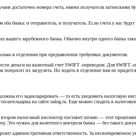
учаев достаточно номера счета, имени получателя латинскими бу
ем оба банка: и отправитель, и получатель. Если счета у вас буд
ах вашего зарубежного банка. Обычно внутри одного банка таки
только в отделении при предъявлении требуемых документов.
ести деньги на валютный счет SWIFT -переводом. Для SWIFT -п
 попросит их загрузить. Но ходить в отделение вам не придется
должны его задекларировать — то есть уведомить налоговую инсп
гоплательщика на сайте nalog.ru. Еще можно сходить в налогов
На втором налоговый инспектор поставит штамп — этот проштам
опу. Это нужно для валютного контроля банка — без такого докум
грозит административная ответственность. За несвоевременное 