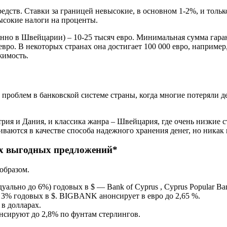
редств. Ставки за границей невысокие, в основном 1-2%, и толь
ысокие налоги на проценты.
нно в Швейцарии) – 10-25 тысяч евро. Минимальная сумма гара
вро. В некоторых странах она достигает 100 000 евро, например,
жимость.
проблем в банковской системе страны, когда многие потеряли д
трия и Дания, и классика жанра – Швейцария, где очень низкие 
ваются в качестве способа надежного хранения денег, но никак н
х выгодных предложений*
образом.
льно до 6%) годовых в $ — Bank of Cyprus , Cyprus Popular Ban
о 3% годовых в $. BIGBANK анонсирует в евро до 2,65 %.
в долларах.
онсируют до 2,8% по фунтам стерлингов.