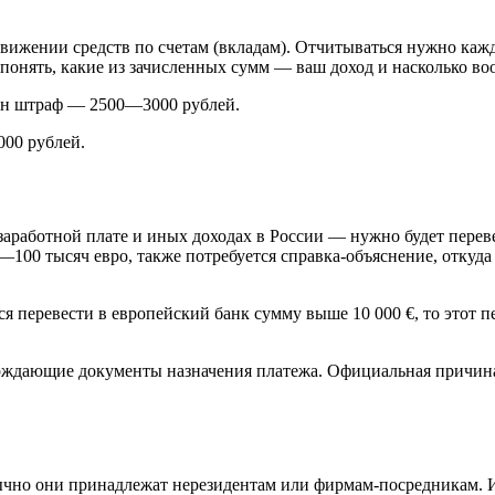
движении средств по счетам (вкладам). Отчитываться нужно каж
понять, какие из зачисленных сумм — ваш доход и насколько во
жен штраф — 2500—3000 рублей.
000 рублей.
работной плате и иных доходах в России — нужно будет перевес
100 тысяч евро, также потребуется справка-объяснение, откуда
ся перевести в европейский банк сумму выше 10 000 €, то этот 
верждающие документы назначения платежа. Официальная причи
чно они принадлежат нерезидентам или фирмам-посредникам. Их