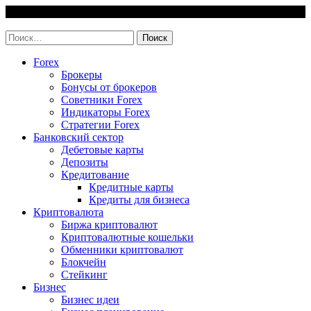
Skip
9 August, 2026
to
invest-easy.ru
content
Найти:
Forex
Брокеры
Бонусы от брокеров
Советники Forex
Индикаторы Forex
Стратегии Forex
Банковский сектор
Дебетовые карты
Депозиты
Кредитование
Кредитные карты
Кредиты для бизнеса
Криптовалюта
Биржа криптовалют
Криптовалютные кошельки
Обменники криптовалют
Блокчейн
Стейкинг
Бизнес
Бизнес идеи