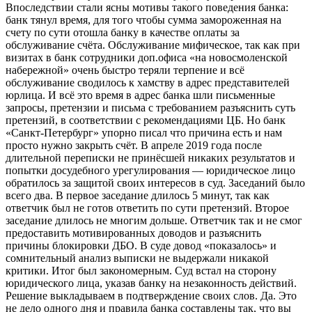
Впоследствии стали ясны мотивы такого поведения банка:
банк тянул время, для того чтобы сумма замороженная на
счету по сути отошла банку в качестве оплаты за
обслуживание счёта. Обслуживание мифическое, так как при
визитах в банк сотрудники доп.офиса «на новосмоленской
набережной» очень быстро теряли терпение и всё
обслуживание сводилось к хамству в адрес представителей
юрлица. И всё это время в адрес банка шли письменные
запросы, претензии и письма с требованием разъяснить суть
претензий, в соответствии с рекомендациями ЦБ. Но банк
«Санкт-Петербург» упорно писал что причина есть и нам
просто нужно закрыть счёт. В апреле 2019 года после
длительной переписки не принёсшей никаких результатов и
попытки досудебного урегулирования — юридическое лицо
обратилось за защитой своих интересов в суд. Заседаний было
всего два. В первое заседание длилось 5 минут, так как
ответчик был не готов ответить по сути претензий. Второе
заседание длилось не многим дольше. Ответчик так и не смог
предоставить мотивированных доводов и разъяснить
причины блокировки ДБО. В суде довод «показалось» и
сомнительный анализ выписки не выдержали никакой
критики. Итог был закономерным. Суд встал на сторону
юридического лица, указав банку на незаконность действий.
Решение выкладываем в подтверждение своих слов. Да. Это
не дело одного дня и правила банка составлены так, что вы