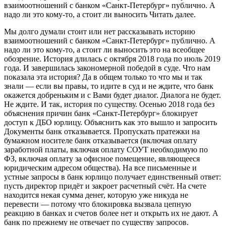
взаимоотношений с банком «Санкт-Петербург» публично. А
надо ли это кому-то, а стоит ли выносить Читать далее.
Мы долго думали стоит или нет рассказывать историю
взаимоотношений с банком «Санкт-Петербург» публично. А
надо ли это кому-то, а стоит ли выносить это на всеобщее
обозрение. История длилась с октября 2018 года по июль 2019
года. И завершилась закономерной победой в суде. Что нам
показала эта история? Да в общем только то что мы и так
знали — если вы правы, то идите в суд и не ждите, что банк
окажется добреньким и с Вами будет диалог. Диалога не будет.
Не ждите. И так, история по существу. Осенью 2018 года без
объяснения причин банк «Санкт-Петербург» блокирует
доступ к ДБО юрлицу. Объяснить как это вышло и запросить
Документы банк отказывается. Пропускать пратежки на
бумажном носителе банк отказывается (включая оплату
заработной платы, включая оплату СОУТ необходимую по
ФЗ, включая оплату за офисное помещение, являющееся
юридическим адресом общества). На все письменные и
устные запросы в банк юрлицо получает единственный ответ:
пусть директор придёт и закроет расчетный счёт. На счете
находится некая сумма денег, которую уже никуда не
перевести — потому что блокировка вызвала цепную
реакцию в банках и счетов более нет и открыть их не дают. А
банк по прежнему не отвечает по существу запросов.