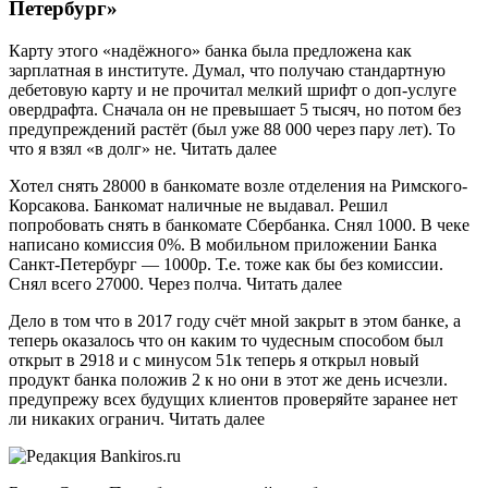
Петербург»
Карту этого «надёжного» банка была предложена как
зарплатная в институте. Думал, что получаю стандартную
дебетовую карту и не прочитал мелкий шрифт о доп-услуге
овердрафта. Сначала он не превышает 5 тысяч, но потом без
предупреждений растёт (был уже 88 000 через пару лет). То
что я взял «в долг» не. Читать далее
Хотел снять 28000 в банкомате возле отделения на Римского-
Корсакова. Банкомат наличные не выдавал. Решил
попробовать снять в банкомате Сбербанка. Снял 1000. В чеке
написано комиссия 0%. В мобильном приложении Банка
Санкт-Петербург — 1000р. Т.е. тоже как бы без комиссии.
Снял всего 27000. Через полча. Читать далее
Дело в том что в 2017 году счёт мной закрыт в этом банке, а
теперь оказалось что он каким то чудесным способом был
открыт в 2918 и с минусом 51к теперь я открыл новый
продукт банка положив 2 к но они в этот же день исчезли.
предупрежу всех будущих клиентов проверяйте заранее нет
ли никаких огранич. Читать далее