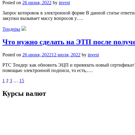
Posted on
26 июня, 2022
by
invest
Запрос котировок в электронной форме В данной статье ответи
закупки вызывает массу вопросов у….
Тендеры
Что нужно сделать на ЭТП после полу
Posted on
26 июня, 2022
12 июля, 2022
by
invest
РТС Тендер: как обновить ЭЦП и привязать новый сертификат?
помощью электронной подписи, то есть,….
Пагинация
1
2
3
…
15
записей
Курсы валют