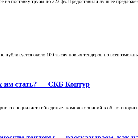
ере на поставку трубы по 223 фз. Предоставили лучшее предложе
и
ане публикуется около 100 тысяч новых тендеров по всевозможн
ак им стать? — СКБ Контур
дерного специалиста объединяет комплекс знаний в области юрис
еские тендеры — рассказываем, как на н