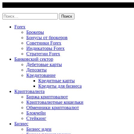
Skip
7 August, 2026
to
invest-easy.ru
content
Найти:
Forex
Брокеры
Бонусы от брокеров
Советники Forex
Индикаторы Forex
Стратегии Forex
Банковский сектор
Дебетовые карты
Депозиты
Кредитование
Кредитные карты
Кредиты для бизнеса
Криптовалюта
Биржа криптовалют
Криптовалютные кошельки
Обменники криптовалют
Блокчейн
Стейкинг
Бизнес
Бизнес идеи