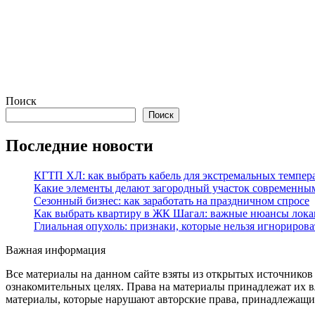
Поиск
Поиск
Последние новости
КГТП ХЛ: как выбрать кабель для экстремальных темпер
Какие элементы делают загородный участок современны
Сезонный бизнес: как заработать на праздничном спросе
Как выбрать квартиру в ЖК Шагал: важные нюансы лока
Глиальная опухоль: признаки, которые нельзя игнорирова
Важная информация
Все материалы на данном сайте взяты из открытых источников
ознакомительных целях. Права на материалы принадлежат их в
материалы, которые нарушают авторские права, принадлежащие