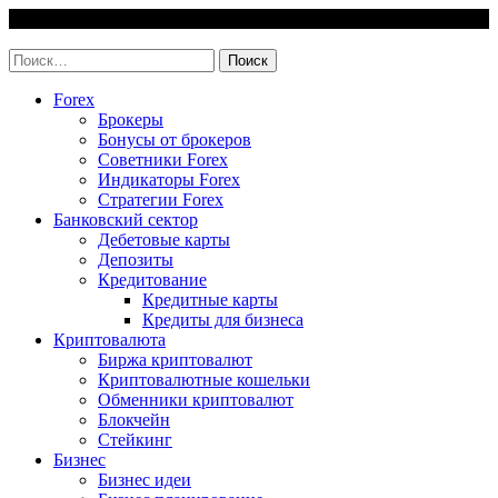
Skip
8 August, 2026
to
invest-easy.ru
content
Найти:
Forex
Брокеры
Бонусы от брокеров
Советники Forex
Индикаторы Forex
Стратегии Forex
Банковский сектор
Дебетовые карты
Депозиты
Кредитование
Кредитные карты
Кредиты для бизнеса
Криптовалюта
Биржа криптовалют
Криптовалютные кошельки
Обменники криптовалют
Блокчейн
Стейкинг
Бизнес
Бизнес идеи