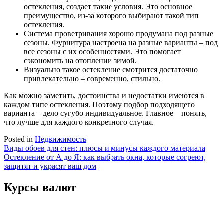
остекления, создает такие условия. Это основное
преимущество, из-за которого выбирают такой тип
остекления.
Система проветривания хорошо продумана под разные
сезоны. Фурнитура настроена на разные варианты – под
все сезоны с их особенностями. Это помогает
сэкономить на отоплении зимой.
Визуально такое остекление смотрится достаточно
привлекательно – современно, стильно.
Как можно заметить, достоинства и недостатки имеются в
каждом типе остекления. Поэтому подбор подходящего
варианта – дело сугубо индивидуальное. Главное – понять,
что лучше для каждого конкретного случая.
Posted in
Недвижимость
Навигация
Виды обоев для стен: плюсы и минусы каждого материала
Остекление от А до Я: как выбрать окна, которые согреют,
по
защитят и украсят ваш дом
записям
Курсы валют