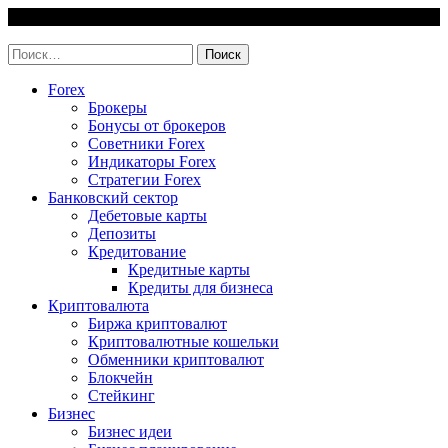
Skip
7 August, 2026
to
invest-easy.ru
content
Найти:
Forex
Брокеры
Бонусы от брокеров
Советники Forex
Индикаторы Forex
Стратегии Forex
Банковский сектор
Дебетовые карты
Депозиты
Кредитование
Кредитные карты
Кредиты для бизнеса
Криптовалюта
Биржа криптовалют
Криптовалютные кошельки
Обменники криптовалют
Блокчейн
Стейкинг
Бизнес
Бизнес идеи