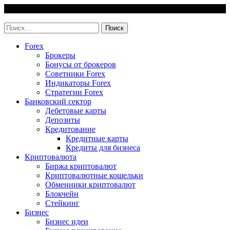
Skip
6 August, 2026
to
invest-easy.ru
content
Найти:
Forex
Брокеры
Бонусы от брокеров
Советники Forex
Индикаторы Forex
Стратегии Forex
Банковский сектор
Дебетовые карты
Депозиты
Кредитование
Кредитные карты
Кредиты для бизнеса
Криптовалюта
Биржа криптовалют
Криптовалютные кошельки
Обменники криптовалют
Блокчейн
Стейкинг
Бизнес
Бизнес идеи