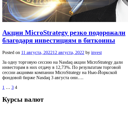
Акции MicroStrategy резко подорожали
благодаря инвестициям в биткоины
Posted on
11 августа, 2022
12 августа, 2022
by
invest
За одну торговую сессию на Nasdaq акции MicroStrategy дали
инвесторам в них отдачу в 12,73%. По результатам торговой
сессии акциями компании MicroStrategy на Нью-Йоркской
фондовой бирже Nasdaq 3 августа они….
Пагинация
1
…
3
4
записей
Курсы валют