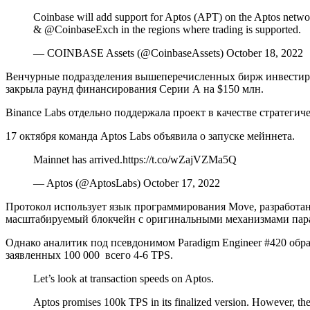
Coinbase will add support for Aptos (APT) on the Aptos network
& @CoinbaseExch in the regions where trading is supported.
— COINBASE Assets (@CoinbaseAssets) October 18, 2022
Венчурные подразделения вышеперечисленных бирж инвестирова
закрыла раунд финансирования Серии А на $150 млн.
Binance Labs отдельно поддержала проект в качестве стратегиче
17 октября команда Aptos Labs объявила о запуске мейннета.
Mainnet has arrived.https://t.co/wZajVZMa5Q
— Aptos (@AptosLabs) October 17, 2022
Протокол использует язык программирования Move, разработан
масштабируемый блокчейн с оригинальными механизмами пара
Однако аналитик под псевдонимом Paradigm Engineer #420 обр
заявленных 100 000 всего 4-6 TPS.
Let’s look at transaction speeds on Aptos.
Aptos promises 100k TPS in its finalized version. However, t