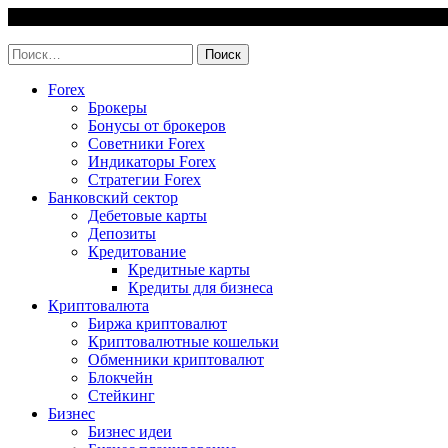
Skip
6 August, 2026
to
invest-easy.ru
content
Найти:
Forex
Брокеры
Бонусы от брокеров
Советники Forex
Индикаторы Forex
Стратегии Forex
Банковский сектор
Дебетовые карты
Депозиты
Кредитование
Кредитные карты
Кредиты для бизнеса
Криптовалюта
Биржа криптовалют
Криптовалютные кошельки
Обменники криптовалют
Блокчейн
Стейкинг
Бизнес
Бизнес идеи