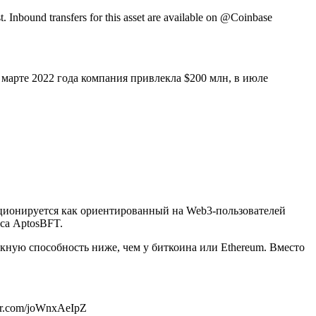
. Inbound transfers for this asset are available on @Coinbase
марте 2022 года компания привлекла $200 млн, в июле
зиционируется как ориентированный на Web3-пользователей
са AptosBFT.
кную способность ниже, чем у биткоина или Ethereum. Вместо
tter.com/joWnxAeIpZ