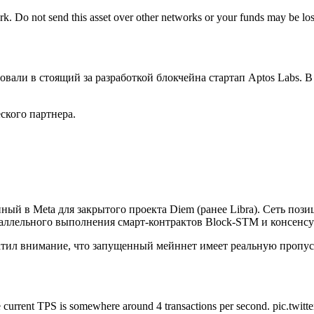
. Do not send this asset over other networks or your funds may be lost
ли в стоящий за разработкой блокчейна стартап Aptos Labs. В 
ского партнера.
ный в Meta для закрытого проекта Diem (ранее Libra). Сеть по
ллельного выполнения смарт-контрактов Block-STM и консенсу
атил внимание, что запущенный мейннет имеет реальную пропус
he current TPS is somewhere around 4 transactions per second. pic.twi