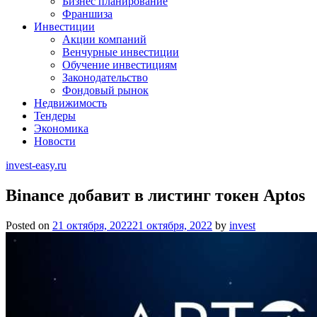
Бизнес планирование
Франшиза
Инвестиции
Акции компаний
Венчурные инвестиции
Обучение инвестициям
Законодательство
Фондовый рынок
Недвижимость
Тендеры
Экономика
Новости
invest-easy.ru
Binance добавит в листинг токен Aptos
Posted on
21 октября, 2022
21 октября, 2022
by
invest