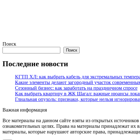
Поиск
Поиск
Последние новости
КГТП ХЛ: как выбрать кабель для экстремальных темпер
Какие элементы делают загородный участок современны
Сезонный бизнес: как заработать на праздничном спросе
Как выбрать квартиру в ЖК Шагал: важные нюансы лока
Глиальная опухоль: признаки, которые нельзя игнорирова
Важная информация
Все материалы на данном сайте взяты из открытых источников
ознакомительных целях. Права на материалы принадлежат их в
материалы, которые нарушают авторские права, принадлежащие