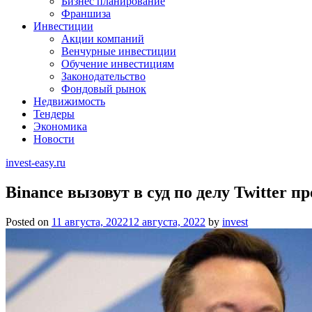
Бизнес планирование
Франшиза
Инвестиции
Акции компаний
Венчурные инвестиции
Обучение инвестициям
Законодательство
Фондовый рынок
Недвижимость
Тендеры
Экономика
Новости
invest-easy.ru
Binance вызовут в суд по делу Twitter 
Posted on
11 августа, 2022
12 августа, 2022
by
invest