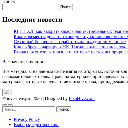
Поиск
Поиск
Последние новости
КГТП ХЛ: как выбрать кабель для экстремальных темпер
Какие элементы делают загородный участок современны
Сезонный бизнес: как заработать на праздничном спросе
Как выбрать квартиру в ЖК Шагал: важные нюансы лока
Глиальная опухоль: признаки, которые нельзя игнорирова
Важная информация
Все материалы на данном сайте взяты из открытых источников
ознакомительных целях. Права на материалы принадлежат их в
материалы, которые нарушают авторские права, принадлежащие
© invest-easy.ru 2026
|
Designed by
PixaHive.com
.
Найти:
Privacy Policy
Выбор кредитных карт