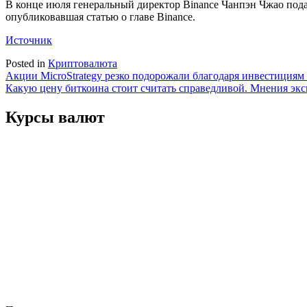
В конце июля генеральный директор Binance Чанпэн Чжао подал
опубликовавшая статью о главе Binance.
Источник
Posted in
Криптовалюта
Навигация
Акции MicroStrategy резко подорожали благодаря инвестициям
Какую цену биткоина стоит считать справедливой. Мнения экс
по
записям
Курсы валют