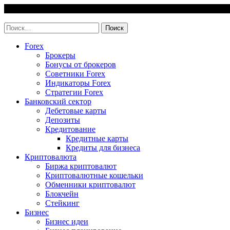
Skip
8 August, 2026
to
invest-easy.ru
content
Найти:
Forex
Брокеры
Бонусы от брокеров
Советники Forex
Индикаторы Forex
Стратегии Forex
Банковский сектор
Дебетовые карты
Депозиты
Кредитование
Кредитные карты
Кредиты для бизнеса
Криптовалюта
Биржа криптовалют
Криптовалютные кошельки
Обменники криптовалют
Блокчейн
Стейкинг
Бизнес
Бизнес идеи