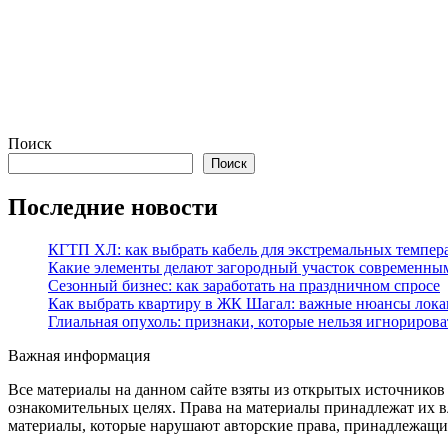
Поиск
Поиск
Последние новости
КГТП ХЛ: как выбрать кабель для экстремальных темпер
Какие элементы делают загородный участок современны
Сезонный бизнес: как заработать на праздничном спросе
Как выбрать квартиру в ЖК Шагал: важные нюансы лока
Глиальная опухоль: признаки, которые нельзя игнорирова
Важная информация
Все материалы на данном сайте взяты из открытых источников
ознакомительных целях. Права на материалы принадлежат их в
материалы, которые нарушают авторские права, принадлежащие