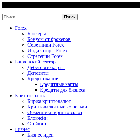
Skip
6 August, 2026
to
invest-easy.ru
content
Найти:
Forex
Брокеры
Бонусы от брокеров
Советники Forex
Индикаторы Forex
Стратегии Forex
Банковский сектор
Дебетовые карты
Депозиты
Кредитование
Кредитные карты
Кредиты для бизнеса
Криптовалюта
Биржа криптовалют
Криптовалютные кошельки
Обменники криптовалют
Блокчейн
Стейкинг
Бизнес
Бизнес идеи