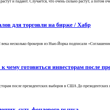
стут и падают. Случается, что очень сильно растут, а потом о
лов для торговли на бирже / Хабр
I века несколько брокеров из Нью-Йорка подписали «Соглашени
 к чему готовиться инвесторам после пр
есторам после президентских выборов в США До президентских 
ющих, суть фондового рынка