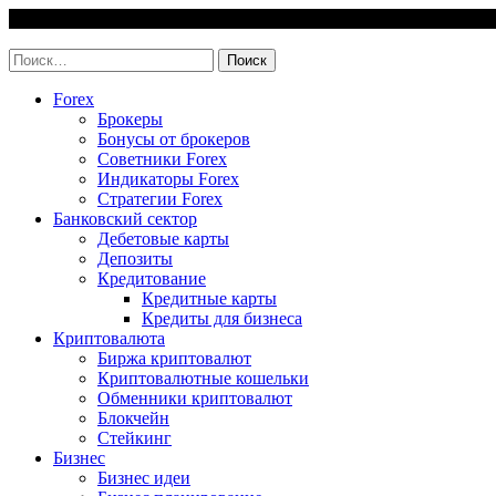
Skip
5 August, 2026
to
invest-easy.ru
content
Найти:
Forex
Брокеры
Бонусы от брокеров
Советники Forex
Индикаторы Forex
Стратегии Forex
Банковский сектор
Дебетовые карты
Депозиты
Кредитование
Кредитные карты
Кредиты для бизнеса
Криптовалюта
Биржа криптовалют
Криптовалютные кошельки
Обменники криптовалют
Блокчейн
Стейкинг
Бизнес
Бизнес идеи