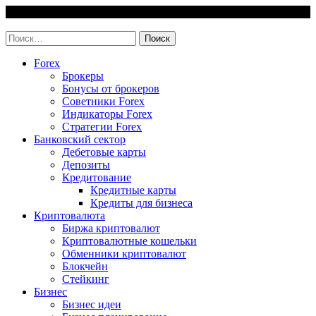
Skip
8 August, 2026
to
invest-easy.ru
content
Найти:
Forex
Брокеры
Бонусы от брокеров
Советники Forex
Индикаторы Forex
Стратегии Forex
Банковский сектор
Дебетовые карты
Депозиты
Кредитование
Кредитные карты
Кредиты для бизнеса
Криптовалюта
Биржа криптовалют
Криптовалютные кошельки
Обменники криптовалют
Блокчейн
Стейкинг
Бизнес
Бизнес идеи