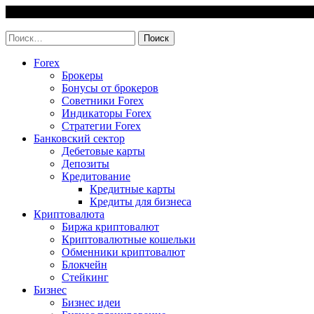
Skip
7 August, 2026
to
invest-easy.ru
content
Найти:
Forex
Брокеры
Бонусы от брокеров
Советники Forex
Индикаторы Forex
Стратегии Forex
Банковский сектор
Дебетовые карты
Депозиты
Кредитование
Кредитные карты
Кредиты для бизнеса
Криптовалюта
Биржа криптовалют
Криптовалютные кошельки
Обменники криптовалют
Блокчейн
Стейкинг
Бизнес
Бизнес идеи