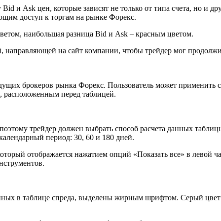
 Bid и Ask цен, которые зависят не только от типа счета, но и 
ющим доступ к торгам на рынке Форекс.
етом, наибольшая разница Bid и Ask – красным цветом.
й, направляющей на сайт компании, чтобы трейдер мог продолжи
дущих брокеров рынка Форекс. Пользователь может применить 
, расположенным перед таблицей.
поэтому трейдер должен выбрать способ расчета данных табли
алендарный период: 30, 60 и 180 дней.
торый отображается нажатием опций «Показать все» в левой час
нструментов.
нных в таблице спреда, выделены жирным шрифтом. Серый цвет н