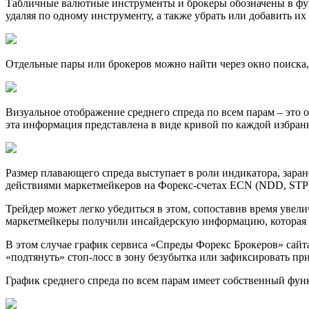
Табличные валютные инструменты и брокеры обозначены в функ
удаляя по одному инструменту, а также убрать или добавить и
Отдельные пары или брокеров можно найти через окно поиска,
Визуальное отображение среднего спреда по всем парам – это 
эта информация представлена в виде кривой по каждой избран
Размер плавающего спреда выступает в роли индикатора, зара
действиями маркетмейкеров на Форекс-счетах ECN (NDD, STP)
Трейдер может легко убедиться в этом, сопоставив время увел
маркетмейкеры получили инсайдерскую информацию, которая 
В этом случае график сервиса «Спреды Форекс Брокеров» сайта 
«подтянуть» стоп-лосс в зону безубытка или зафиксировать пр
График среднего спреда по всем парам имеет собственный фун