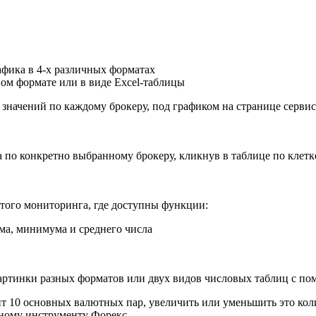
афика в 4-х различных форматах
вом формате или в виде Excel-таблицы
 значений по каждому брокеру, под графиком на странице сервиса
 по конкретно выбранному брокеру, кликнув в таблице по клетке
того мониторинга, где доступны функции:
ма, минимума и среднего числа
картинки разных форматов или двух видов числовых таблиц с п
ит 10 основных валютных пар, увеличить или уменьшить это ко
тному инструменту Форекс.