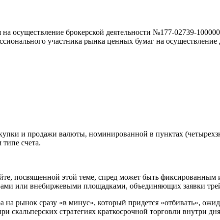
 осуществление брокерской деятельности №177-02739-100000 о
нального участника рынка ценных бумаг на осуществление дея
упки и продажи валюты, номинированной в пунктах (четырехзна
 типе счета.
сайте, посвященной этой теме, спред может быть фиксированны
рами или внебиржевыми площадками, объединяющих заявки трей
ра на рынок сразу «в минус», который придется «отбивать», ож
при скальперских стратегиях краткосрочной торговли внутри дня