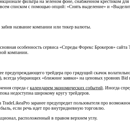
ционале фильтра на зеленом фоне, снабженном крестиком для у
х всем списком с помощью опций: «Снять выделение» и «Выделит
 забив название компании или тикер валюты.
основная особенность сервиса «Спреды Форекс Брокеров» сайта 
ной компании.
нее предупреждающего трейдера про грядущий скачок волатильно
, всегда убирающих «ближние заявки» на ценовых уровнях Bid 
ичения спреда с
календарем экономических событий
. Иногда спр
пока недоступна широкому кругу трейдеров.
TradeLikeaPro заранее предупредит пользователя про возможное 
ибыль, если речь идет про внутридневную торговлю.
кционал, расположенный в правом верхнем углу.