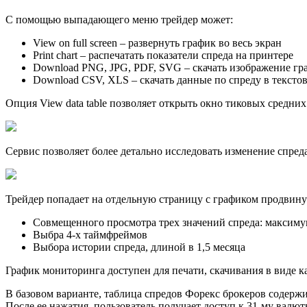
С помощью выпадающего меню трейдер может:
View on full screen – развернуть график во весь экран
Print chart – распечатать показатели спреда на принтере
Download PNG, JPG, PDF, SVG – скачать изображение гр
Download CSV, XLS – скачать данные по спреду в тексто
Опция View data table позволяет открыть окно тиковых средних
Сервис позволяет более детально исследовать изменение спреда
Трейдер попадает на отдельную страницу с графиком продвину
Совмещенного просмотра трех значений спреда: максиму
Выбра 4-х таймфреймов
Выбора истории спреда, длиной в 1,5 месяца
График мониторинга доступен для печати, скачивания в виде 
В базовом варианте, таблица спредов Форекс брокеров содерж
После ее нажатия, пользователь получает доступ к 31-му валю