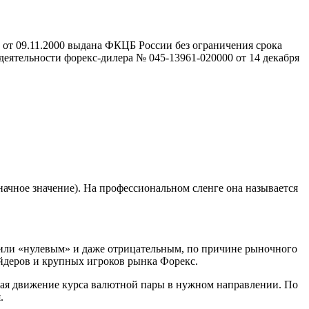
т 09.11.2000 выдана ФКЦБ России без ограничения срока
тельности форекс-дилера № 045-13961-020000 от 14 декабря
чное значение). На профессиональном сленге она называется
м или «нулевым» и даже отрицательным, по причине рыночного
деров и крупных игроков рынка Форекс.
идая движение курса валютной пары в нужном направлении. По
.