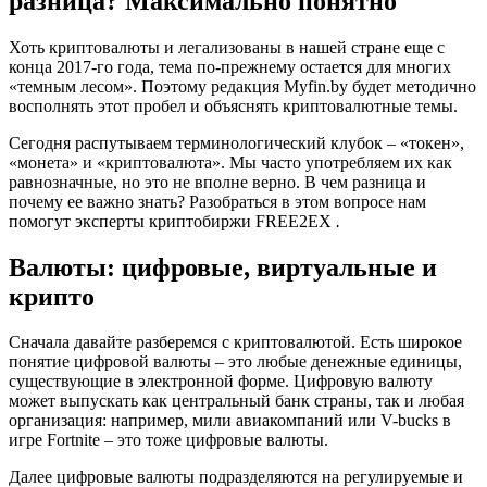
разница? Максимально понятно
Хоть криптовалюты и легализованы в нашей стране еще с
конца 2017-го года, тема по-прежнему остается для многих
«темным лесом». Поэтому редакция Myfin.by будет методично
восполнять этот пробел и объяснять криптовалютные темы.
Сегодня распутываем терминологический клубок – «токен»,
«монета» и «криптовалюта». Мы часто употребляем их как
равнозначные, но это не вполне верно. В чем разница и
почему ее важно знать? Разобраться в этом вопросе нам
помогут эксперты криптобиржи FREE2EX
.
Валюты: цифровые, виртуальные и
крипто
Сначала давайте разберемся с криптовалютой. Есть широкое
понятие цифровой валюты – это любые денежные единицы,
существующие в электронной форме. Цифровую валюту
может выпускать как центральный банк страны, так и любая
организация: например, мили авиакомпаний или V-bucks в
игре Fortnite – это тоже цифровые валюты.
Далее цифровые валюты подразделяются на регулируемые и