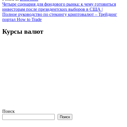
Навигация
Четыре сценария для фондового рынка: к чему готовиться
инвесторам после президентских выборов в США |
по
Полное руководство по стекингу криптовалют – Трейдинг
записям
портал How to Trade
Курсы валют
Поиск
Поиск