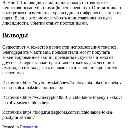
Важно ! Поставщики ликвидности могут столкнуться с
непостоянными убытками (impermanent loss). Они возникают
из-за резкого изменения курсов одного цифрового актива из
пары. Если в этот момент убрать криптоактивы из пула
ликвидности, убытки станут постоянными.
Выводы
Существует множество вариантов использования токенов.
Благодаря этим активам, пользователи могут покупать
токенизированные акции, предметы искусства и многое
другое. Теперь вы знаете, что такое токены, для чего они
нужны, и готовы делать первые шаги в токенизированную
вселенную.
Источник
https://myfin.by/stati/view/kriptovaluta-token-moneta-v-
cem-raznica-maksimalno-ponatno
Источник
https://vc.ru/crypto/398013-chto-takoe-tokeny-i-kakova-
ih-rol-v-sisteme-blokcheyna
Источник
https://blog.trusteeglobal.com/ru/chto-takoe-token-
prostymi-slovami/
Posted in
Блокчейн