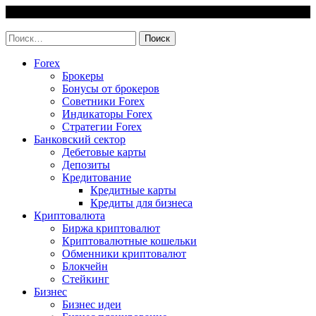
Skip
9 August, 2026
to
invest-easy.ru
content
Найти:
Forex
Брокеры
Бонусы от брокеров
Советники Forex
Индикаторы Forex
Стратегии Forex
Банковский сектор
Дебетовые карты
Депозиты
Кредитование
Кредитные карты
Кредиты для бизнеса
Криптовалюта
Биржа криптовалют
Криптовалютные кошельки
Обменники криптовалют
Блокчейн
Стейкинг
Бизнес
Бизнес идеи