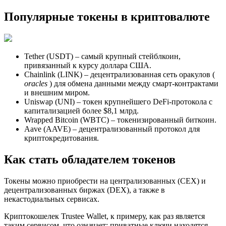
Популярные токены в криптовалюте
Tether (USDT) – самый крупный стейблкоин,
привязанный к курсу доллара США.
Chainlink (LINK) – децентрализованная сеть оракулов (
oracles
) для обмена данными между смарт-контрактами
и внешним миром.
Uniswap (UNI) – токен крупнейшего DeFi-протокола с
капитализацией более $8,1 млрд.
Wrapped Bitcoin (WBTC) – токенизированный биткоин.
Aave (AAVE) – децентрализованный протокол для
криптокредитования.
Как стать обладателем токенов
Токены можно приобрести на централизованных (CEX) и
децентрализованных биржах (DEX), а также в
некастодиальных сервисах.
Криптокошелек Trustee Wallet, к примеру, как раз является
таким сервисом, что означает: приватные ключи находятся