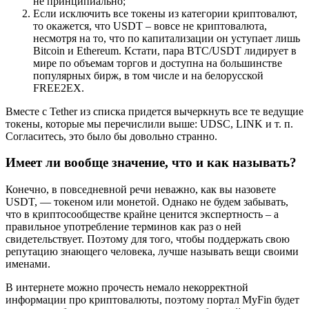
не принципиально;
Если исключить все токены из категории криптовалют,
то окажется, что USDT – вовсе не криптовалюта,
несмотря на то, что по капитализации он уступает лишь
Bitcoin и Ethereum. Кстати, пара BTC/USDT лидирует в
мире по объемам торгов и доступна на большинстве
популярных бирж, в том числе и на белорусской
FREE2EX.
Вместе с Tether из списка придется вычеркнуть все те ведущие
токены, которые мы перечислили выше: UDSC, LINK и т. п.
Согласитесь, это было бы довольно странно.
Имеет ли вообще значение, что и как называть?
Конечно, в повседневной речи неважно, как вы назовете
USDT, — токеном или монетой. Однако не будем забывать,
что в криптосообществе крайне ценится экспертность – а
правильное употребление терминов как раз о ней
свидетельствует. Поэтому для того, чтобы поддержать свою
репутацию знающего человека, лучше называть вещи своими
именами.
В интернете можно прочесть немало некорректной
информации про криптовалюты, поэтому портал MyFin будет