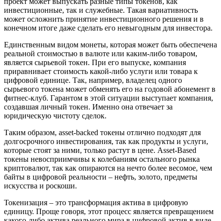
проект может выпускать разные типы токенов, как
инвестиционные, так и служебные. Такая вариативность
может осложнить принятие инвестиционного решения и в
конечном итоге даже сделать его невыгодным для инвестора.
Единственным видом монеты, которая может быть обеспечена
реальной стоимостью в валюте или каким-либо товаром,
является сырьевой токен. При его выпуске, компания
приравнивает стоимость какой-либо услуги или товара к
цифровой единице. Так, например, владелец одного
сырьевого токена может обменять его на годовой абонемент в
фитнес-клуб. Гарантом в этой ситуации выступает компания,
создавшая личный токен. Именно она отвечает за
юридическую чистоту сделок.
Таким образом, asset-backed токены отлично подходят для
долгосрочного инвестирования, так как продукты и услуги,
которые стоят за ними, только растут в цене. Asset-Based
токены невосприимчивы к колебаниям остального рынка
криптовалют, так как опираются на нечто более весомое, чем
байты в цифровой реальности – нефть, золото, предметы
искусства и роскоши.
Токенизация – это трансформация актива в цифровую
единицу. Проще говоря, этот процесс является превращением
какого-либо актива реального мира в цифровой актив в виде