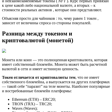
и невзаимозаменяемые токены (
NFT
). Курс первых привязан
к цене какой-либо национальной валюте, а вторых – к
стоимости реальных активов , которые они представляют.
Объясняя просто для чайников : то, чему равен 1 токен ,
зависит от величины спроса со стороны покупалей.
Разница между токеном и
криптовалютой (монетой)
Монета или коин — это полноценная криптовалюта, которая
имеет собственный блокчейн. Монета может быть расчетной
валютой в сети и имеет истинную ценность.
Токен отличается от криптовалюты
тем
, что не имеет
собственного блокчейна, а выпускается на других платформах
— такой себе “паразит” на теле монеты. Наиболее популярные
и востребованные блокчейн платформы:
Ethereum (ETH) – ERC20;
TRON (TRX) – TRC20;
Waves (Waves);