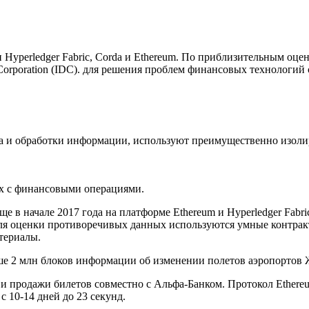
Hyperledger Fabric, Corda и Ethereum. По приблизительным оцен
a Corporation (IDC). для решения проблем финансовых технологи
 и обработки информации, используют преимущественно изоли
ых с финансовыми операциями.
е в начале 2017 года на платформе Ethereum и Hyperledger Fabr
ля оценки противоречивых данных используются умные контрак
териалы.
е 2 млн блоков информации об изменении полетов аэропортов Же
 и продажи билетов совместно с Альфа-Банком. Протокол Ethere
 10-14 дней до 23 секунд.