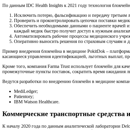
По данным IDC Health Insights к 2021 году технология блокче
Исключить потерю, фальсификацию и передачу третьим 
Проверить и проконтролировать цепочки поставки медик
Обеспечить необходимыми данными о пациенте врачей и
каждый медик быстро получит доступ к нужным анализам
Автоматизировать рабочие процессы медицинского учре
Оперативно выносить решения по страховым случаям и д
Пример внедрения блокчейна в медицине PokitDok – платформа,
касающиеся управления идентификацией, льготных выплат, пр
Кроме того, компания Farma Trust использует блокчейн для ка
промежуточные пункты поставок, сократить время ожидания ль
Ведутся разработки по внедрению блокчейн в медицине компа
MediLedger;
Patientory;
IBM Watson Healthcare.
Коммерческие транспортные средства и
К началу 2020 года по данным аналитической лаборатории Del