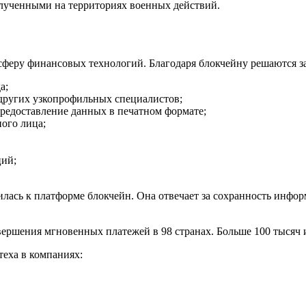
олученными на территориях военных действий.
сферу финансовых технологий. Благодаря блокчейну решаются з
а;
 других узкопрофильных специалистов;
предоставление данных в печатном формате;
ного лица;
ий;
чилась к платформе блокчейн. Она отвечает за сохранность инфо
овершения мгновенных платежей в 98 странах. Больше 100 тыся
еха в компаниях: