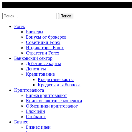
Skip
6 August, 2026
to
invest-easy.ru
content
Найти:
Forex
Брокеры
Бонусы от брокеров
Советники Forex
Индикаторы Forex
Стратегии Forex
Банковский сектор
Дебетовые карты
Депозиты
Кредитование
Кредитные карты
Кредиты для бизнеса
Криптовалюта
Биржа криптовалют
Криптовалютные кошельки
Обменники криптовалют
Блокчейн
Стейкинг
Бизнес
Бизнес идеи