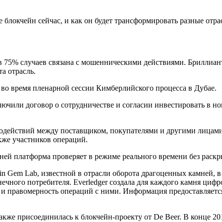
е блокчейн сейчас, и как он будет трансформировать разные отр
75% случаев связана с мошенническими действиями. Бриллианты 
а отрасль.
 во время пленарной сессии Кимберлийского процесса в Дубае.
лючили договор о сотрудничестве и согласии инвестировать в н
одействий между поставщиком, покупателями и другими лицами
кже участников операций.
мней платформа проверяет в режиме реального времени без рас
lin Gem Lab, известной в отрасли оборота драгоценных камней, 
ечного потребителя. Everledger создала для каждого камня циф
ь и правомерность операций с ними. Информация предоставляет
же присоединилась к блокчейн-проекту от De Beer. В конце 201