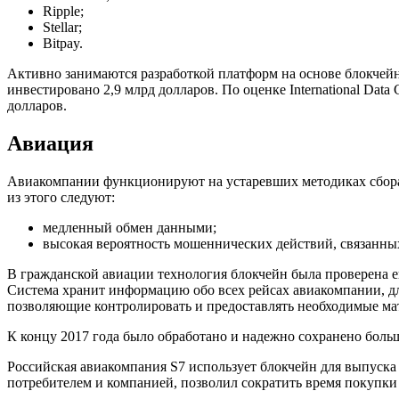
Ripple;
Stellar;
Bitpay.
Активно занимаются разработкой платформ на основе блокчейн 
инвестировано 2,9 млрд долларов. По оценке International Dat
долларов.
Авиация
Авиакомпании функционируют на устаревших методиках сбора
из этого следуют:
медленный обмен данными;
высокая вероятность мошеннических действий, связанн
В гражданской авиации технология блокчейн была проверена ещ
Система хранит информацию обо всех рейсах авиакомпании, д
позволяющие контролировать и предоставлять необходимые ма
К концу 2017 года было обработано и надежно сохранено больш
Российская авиакомпания S7 использует блокчейн для выпуска
потребителем и компанией, позволил сократить время покупки с