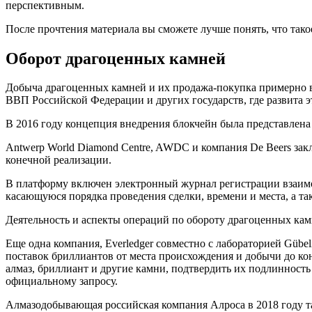
перспективным.
После прочтения материала вы сможете лучше понять, что тако
Оборот драгоценных камней
Добыча драгоценных камней и их продажа-покупка примерно в 
ВВП Российской Федерации и других государств, где развита эт
В 2016 году концепция внедрения блокчейн была представлена
Antwerp World Diamond Centre, AWDC и компания De Beers зак
конечной реализации.
В платформу включен электронный журнал регистрации взаим
касающуюся порядка проведения сделки, времени и места, а та
Деятельность и аспекты операций по обороту драгоценных ка
Еще одна компания, Everledger совместно с лабораторией Gübe
поставок бриллиантов от места происхождения и добычи до кон
алмаз, бриллиант и другие камни, подтвердить их подлинност
официальному запросу.
Алмазодобывающая российская компания Алроса в 2018 году так