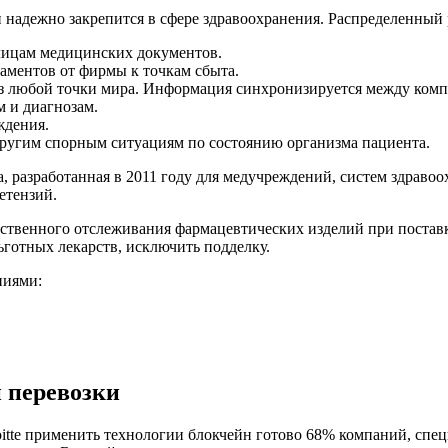
йн надежно закрепится в сфере здравоохранения. Распределенный
лицам медицинских документов.
аментов от фирмы к точкам сбыта.
з любой точки мира. Информация синхронизируется между компь
 и диагнозам.
ждения.
ругим спорным ситуациям по состоянию организма пациента.
 разработанная в 2011 году для медучреждений, систем здравоо
етензий.
чественного отслеживания фармацевтических изделий при постав
готных лекарств, исключить подделку.
ниями:
 перевозки
oitte применить технологии блокчейн готово 68% компаний, спе