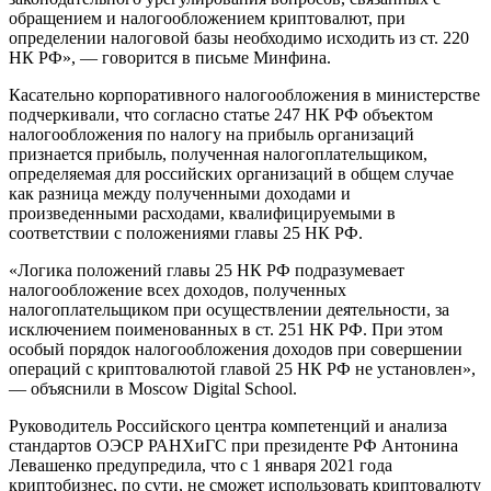
обращением и налогообложением криптовалют, при
определении налоговой базы необходимо исходить из ст. 220
НК РФ», — говорится в письме Минфина.
Касательно корпоративного налогообложения в министерстве
подчеркивали, что согласно статье 247 НК РФ объектом
налогообложения по налогу на прибыль организаций
признается прибыль, полученная налогоплательщиком,
определяемая для российских организаций в общем случае
как разница между полученными доходами и
произведенными расходами, квалифицируемыми в
соответствии с положениями главы 25 НК РФ.
«Логика положений главы 25 НК РФ подразумевает
налогообложение всех доходов, полученных
налогоплательщиком при осуществлении деятельности, за
исключением поименованных в ст. 251 НК РФ. При этом
особый порядок налогообложения доходов при совершении
операций с криптовалютой главой 25 НК РФ не установлен»,
— объяснили в Moscow Digital School.
Руководитель Российского центра компетенций и анализа
стандартов ОЭСР РАНХиГС при президенте РФ Антонина
Левашенко предупредила, что с 1 января 2021 года
криптобизнес, по сути, не сможет использовать криптовалюту