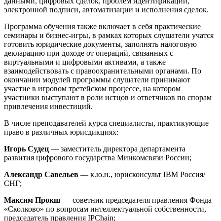
данными, цифровых сделок, проблем идентификации,
электронной подписи, автоматизации и исполнения сделок.
Программа обучения также включает в себя практические
семинары и бизнес-игры, в рамках которых слушатели учатся
готовить юридические документы, заполнять налоговую
декларацию при доходе от операций, связанных с
виртуальными и цифровыми активами, а также
взаимодействовать с правоохранительными органами. По
окончании модулей программы слушатели принимают
участие в игровом третейском процессе, на котором
участники выступают в роли истцов и ответчиков по спорам
привлечения инвестиций.
В числе преподавателей курса специалисты, практикующие
право в различных юрисдикциях:
Игорь Судец
— заместитель директора департамента
развития цифрового государства Минкомсвязи России;
Александр Савельев
— к.ю.н., юрисконсульт IBM Россия/
СНГ;
Максим Прокш
— советник председателя правления Фонда
«Сколково» по вопросам интеллектуальной собственности,
председатель правления IPChain;