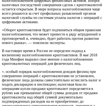
налогообложением цифровых финансовых активов. Вопрос
налоговых последствий совершения сделок с криптовалютой
остается открытым. В мире вопросы налогообложения чаще
всего решаются за счет профильных разъяснений органов
налоговой службы по системам уплаты налогов с операций с
цифровыми активами.
«Оборот криптоактивов будет подчиняться общим правилам
налогообложения, что может привести к ряду затруднений и
противоречий и, очевидно, будет работать против развития
нового рынка», — пояснили эксперты.
В настоящее время в России не определен подход к
косвенному налогообложению криптоактивов. В мае 2018
года Минфин выразил свое мнение о налогообложении
криптовалютных операций для физических лиц.
«. особый порядок налогообложения доходов физлиц при
совершении операций с криптовалютами не установлен,
физические лица должны самостоятельно исчислить налог и
подать декларацию в инспекцию; налоговая база по
операциям купли-продажи криптовалют определяется в
рублях как превышение общей суммы доходов от продажи
криптовалюты над общей суммой документально
подтвержденных расходов на ее приобретение; до
законодательного урегулирования вопросов, связанных с