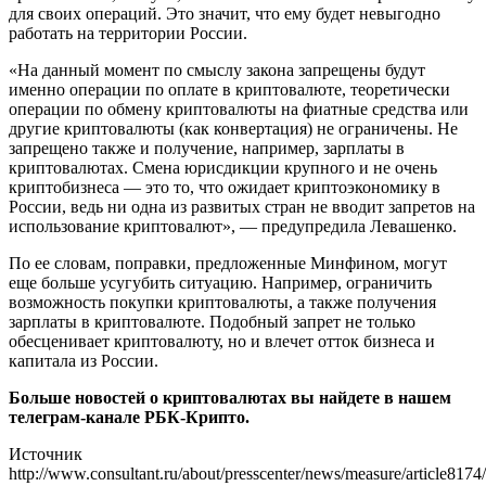
для своих операций. Это значит, что ему будет невыгодно
работать на территории России.
«На данный момент по смыслу закона запрещены будут
именно операции по оплате в криптовалюте, теоретически
операции по обмену криптовалюты на фиатные средства или
другие криптовалюты (как конвертация) не ограничены. Не
запрещено также и получение, например, зарплаты в
криптовалютах. Смена юрисдикции крупного и не очень
криптобизнеса — это то, что ожидает криптоэкономику в
России, ведь ни одна из развитых стран не вводит запретов на
использование криптовалют», — предупредила Левашенко.
По ее словам, поправки, предложенные Минфином, могут
еще больше усугубить ситуацию. Например, ограничить
возможность покупки криптовалюты, а также получения
зарплаты в криптовалюте. Подобный запрет не только
обесценивает криптовалюту, но и влечет отток бизнеса и
капитала из России.
Больше новостей о криптовалютах вы найдете в нашем
телеграм-канале РБК-Крипто.
Источник
http://www.consultant.ru/about/presscenter/news/measure/article8174/