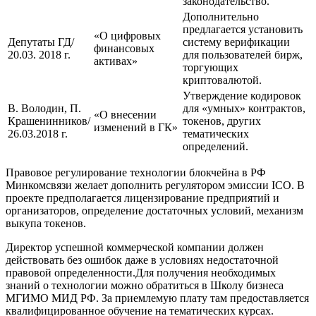
законодательство.
Дополнительно
предлагается установить
«О цифровых
Депутаты ГД/
систему верификации
финансовых
20.03. 2018 г.
для пользователей бирж,
активах»
торгующих
криптовалютой.
Утверждение кодировок
В. Володин, П.
для «умных» контрактов,
«О внесении
Крашенинников/
токенов, других
изменений в ГК»
26.03.2018 г.
тематических
определений.
Правовое регулирование технологии блокчейна в РФ
Минкомсвязи желает дополнить регулятором эмиссии ICO. В
проекте предполагается лицензирование предприятий и
организаторов, определение достаточных условий, механизм
выкупа токенов.
Директор успешной коммерческой компании должен
действовать без ошибок даже в условиях недостаточной
правовой определенности.Для получения необходимых
знаний о технологии можно обратиться в Школу бизнеса
МГИМО МИД РФ. За приемлемую плату там предоставляется
квалифицированное обучение на тематических курсах.