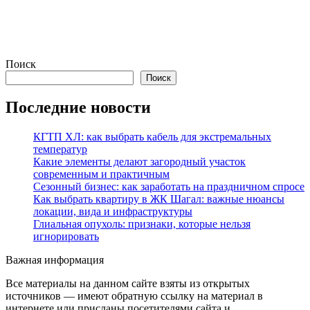
Поиск
Поиск
Последние новости
КГТП ХЛ: как выбрать кабель для экстремальных
температур
Какие элементы делают загородный участок
современным и практичным
Сезонный бизнес: как заработать на праздничном спросе
Как выбрать квартиру в ЖК Шагал: важные нюансы
локации, вида и инфраструктуры
Глиальная опухоль: признаки, которые нельзя
игнорировать
Важная информация
Все материалы на данном сайте взяты из открытых
источников — имеют обратную ссылку на материал в
интернете или присланы посетителями сайта и