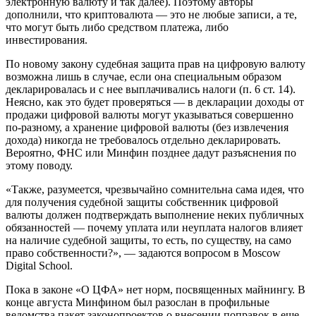
электронную валюту и так далее). Поэтому авторы
дополнили, что криптовалюта — это не любые записи, а те,
что могут быть либо средством платежа, либо
инвестирования.
По новому закону судебная защита прав на цифровую валюту
возможна лишь в случае, если она специальным образом
декларировалась и с нее выплачивались налоги (п. 6 ст. 14).
Неясно, как это будет проверяться — в декларации доходы от
продажи цифровой валюты могут указываться совершенно
по-разному, а хранение цифровой валюты (без извлечения
дохода) никогда не требовалось отдельно декларировать.
Вероятно, ФНС или Минфин позднее дадут разъяснения по
этому поводу.
«Также, разумеется, чрезвычайно сомнительна сама идея, что
для получения судебной защиты собственник цифровой
валюты должен подтверждать выполнение неких публичных
обязанностей — почему уплата или неуплата налогов влияет
на наличие судебной защиты, то есть, по существу, на само
право собственности?», — задаются вопросом в Moscow
Digital School.
Пока в законе «О ЦФА» нет норм, посвященных майнингу. В
конце августа Минфином был разослан в профильные
ведомства пакет законопроектов о внесении поправок в еще