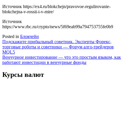
Источник
https://ex4.ru/blokchejn/pravovoe-regulirovanie-
blokchejna-v-rossii-i-v-mire/
Источник
https://www.rbc.ru/crypto/news/5f69eab99a794753755fe0b9
Posted in
Блокчейн
Навигация
Подскажите прибыльный советник. Эксперты Форекс,
торговые роботы и советники — Форум алго-трейдеров
по
MQL5
записям
Венчурное инвестирование — что это простым языком, как
работают инвестиции в венчурные фонды
Курсы валют