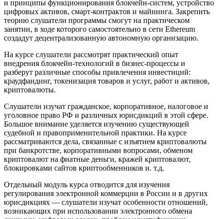
и принципы функционирования блокчейн-систем, устройство
цифровых активов, смарт-контрактов и майнинга. Закрепить
теорию слушатели программы смогут на практическом
занятии, в ходе которого самостоятельно в сети Ethereum
создадут децентрализованную автономную организацию.
На курсе слушатели рассмотрят практический опыт
внедрения блокчейн-технологий в бизнес-процессы и
разберут различные способы привлечения инвестиций:
краудфандинг, токенизация товаров и услуг, работ и активов,
криптовалюты.
Слушатели изучат гражданское, корпоративное, налоговое и
уголовное право РФ и различных юрисдикций в этой сфере.
Большое внимание уделяется изучению существующей
судебной и правоприменительной практики. На курсе
рассматриваются дела, связанные с изъятием криптовалюты
при банкротстве, корпоративными вопросами, обменом
криптовалют на фиатные деньги, кражей криптовалют,
блокировками сайтов криптообменников и. т.д.
Отдельный модуль курса отводится для изучения
регулирования электронной коммерции в России и в других
юрисдикциях — слушатели изучат особенности отношений,
возникающих при использовании электронного обмена