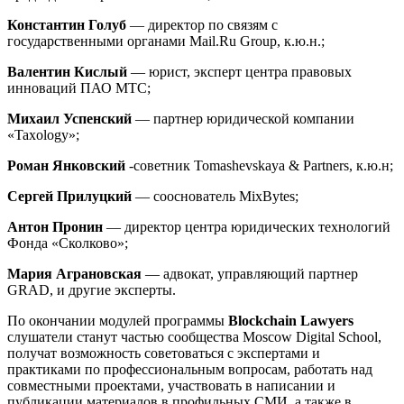
Константин Голуб
— директор по связям с
государственными органами Mail.Ru Group, к.ю.н.;
Валентин Кислый
— юрист, эксперт центра правовых
инноваций ПАО МТС;
Михаил Успенский
— партнер юридической компании
«Taxology»;
Роман Янковский
-советник Tomashevskaya & Partners, к.ю.н;
Сергей Прилуцкий
— сооснователь MixBytes;
Антон Пронин
— директор центра юридических технологий
Фонда «Сколково»;
Мария Аграновская
— адвокат, управляющий партнер
GRAD, и другие эксперты.
По окончании модулей программы
Blockchain
Lawyers
слушатели станут частью сообщества Moscow Digital School,
получат возможность советоваться с экспертами и
практиками по профессиональным вопросам, работать над
совместными проектами, участвовать в написании и
публикации материалов в профильных СМИ, а также в