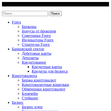
Skip
7 August, 2026
to
invest-easy.ru
content
Найти:
Forex
Брокеры
Бонусы от брокеров
Советники Forex
Индикаторы Forex
Стратегии Forex
Банковский сектор
Дебетовые карты
Депозиты
Кредитование
Кредитные карты
Кредиты для бизнеса
Криптовалюта
Биржа криптовалют
Криптовалютные кошельки
Обменники криптовалют
Блокчейн
Стейкинг
Бизнес
Бизнес идеи