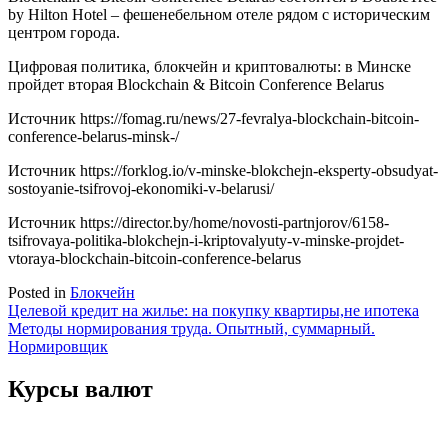
by Hilton Hotel – фешенебельном отеле рядом с историческим
центром города.
Цифровая политика, блокчейн и криптовалюты: в Минске
пройдет вторая Blockchain & Bitcoin Conference Belarus
Источник
https://fomag.ru/news/27-fevralya-blockchain-bitcoin-
conference-belarus-minsk-/
Источник
https://forklog.io/v-minske-blokchejn-eksperty-obsudyat-
sostoyanie-tsifrovoj-ekonomiki-v-belarusi/
Источник
https://director.by/home/novosti-partnjorov/6158-
tsifrovaya-politika-blokchejn-i-kriptovalyuty-v-minske-projdet-
vtoraya-blockchain-bitcoin-conference-belarus
Posted in
Блокчейн
Навигация
Целевой кредит на жилье: на покупку квартиры,не ипотека
Методы нормирования труда. Опытный, суммарный.
по
Нормировщик
записям
Курсы валют