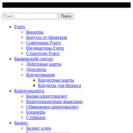
Skip
6 August, 2026
to
invest-easy.ru
content
Найти:
Forex
Брокеры
Бонусы от брокеров
Советники Forex
Индикаторы Forex
Стратегии Forex
Банковский сектор
Дебетовые карты
Депозиты
Кредитование
Кредитные карты
Кредиты для бизнеса
Криптовалюта
Биржа криптовалют
Криптовалютные кошельки
Обменники криптовалют
Блокчейн
Стейкинг
Бизнес
Бизнес идеи