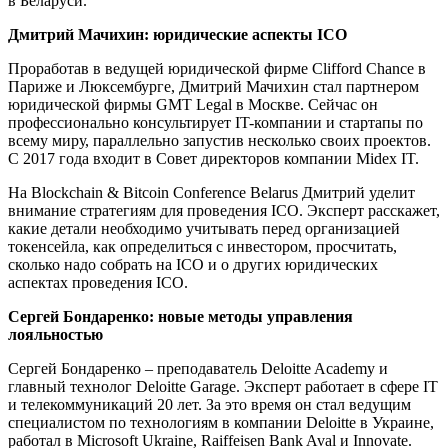
в Беларуси.
Дмитрий Мачихин: юридические аспекты ICO
Проработав в ведущей юридической фирме Clifford Chance в
Париже и Люксембурге, Дмитрий Мачихин стал партнером
юридической фирмы GMT Legal в Москве. Сейчас он
профессионально консультирует IT-компании и стартапы по
всему миру, параллельно запустив несколько своих проектов.
С 2017 года входит в Совет директоров компании Midex IT.
На Blockchain & Bitcoin Conference Belarus Дмитрий уделит
внимание стратегиям для проведения ICO. Эксперт расскажет,
какие детали необходимо учитывать перед организацией
токенсейла, как определиться с инвестором, просчитать,
сколько надо собрать на ICO и о других юридических
аспектах проведения ICO.
Сергей Бондаренко: новые методы управления
лояльностью
Сергей Бондаренко – преподаватель Deloitte Academy и
главный технолог Deloitte Garage. Эксперт работает в сфере IT
и телекоммуникаций 20 лет. За это время он стал ведущим
специалистом по технологиям в компании Deloitte в Украине,
работал в Microsoft Ukraine, Raiffeisen Bank Aval и Innovate.