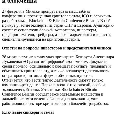
и блокчейна
27 февраля в Минске пройдет первая масштабная
конференция, посвященная криптовалютам, ICO и блокчейн-
разработкам, – Blockchain & Bitcoin Conference Belarus. В ней
примут участие эксперты из стран СНГ и Европы. Аудиторию
составят основатели блокчейн-стартапов, инвесторы,
предприниматели, трейдеры, а также маркетологи и юристы,
специализирующиеся на криптоиндустрии.
Ответы на вопросы инвесторов и представителей бизнеса
28 марта вступит в силу указ президента Беларуси Александра
Лукашенко «О развитии цифровой экономики». Документ,
среди прочего, официально разрешает покупать, продавать и
обменивать криптовалюту, а также легализует деятельность
операторов криптоплатформ и обменных пунктов.
Отмечается, что вести такую деятельность смогут только
компании–резиденты Парка высоких технологий, особой
экономической зоны. Участники Blockchain & Bitcoin
Conference Belarus обсудят законодательные новшества и
дальнейшие пути ведения бизнеса для компаний, уже
работающих в секторе криптовалют и блокчейн-разработок.
Ключевые спикеры и темы