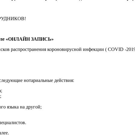
ТРУДНИКОВ!
разделе «ОНЛАЙН ЗАПИСЬ»
исков распространения короновирусной инфекции ( COVID -201
следующие нотариальные действия:
;
;
го языка на другой;
пециалистов.
алее.