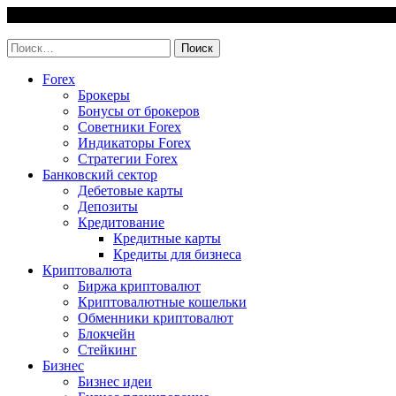
Skip
7 August, 2026
to
invest-easy.ru
content
Найти:
Forex
Брокеры
Бонусы от брокеров
Советники Forex
Индикаторы Forex
Стратегии Forex
Банковский сектор
Дебетовые карты
Депозиты
Кредитование
Кредитные карты
Кредиты для бизнеса
Криптовалюта
Биржа криптовалют
Криптовалютные кошельки
Обменники криптовалют
Блокчейн
Стейкинг
Бизнес
Бизнес идеи