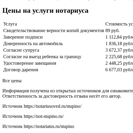
Цены на услуги нотариуса
Услуга
Стоимость ус
Свидетельствование верности копий документов
89 руб.
Заверение подписи
1 112,84 рубл
Доверенность на автомобиль
1 836,18 руб
Согласие супруга
3 672,37 руб
Согласие на выезд ребенка за границу
2 225,68 руб
Удостоверение завещания
2 448,25 руб
Договор дарения
6 677,03 руб
Все цены
Информация получена из открытых источников для ознакомите
Ответственность за достоверность отзыва несёт его автор.
Источник
https://notariusoved.ru/stupino/
Источник
https://not-stupino.ru/
Источник
https://notariatus.ru/stupino