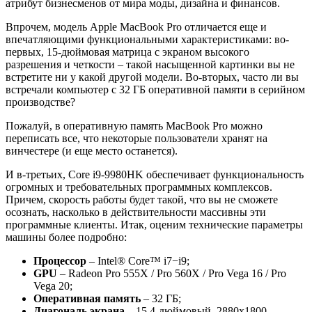
атрибут бизнесменов от мира моды, дизайна и финансов.
Впрочем, модель Apple MacBook Pro отличается еще и
впечатляющими функциональными характеристиками: во-
первых, 15-дюймовая матрица с экраном высокого
разрешения и четкости – такой насыщенной картинки вы не
встретите ни у какой другой модели. Во-вторых, часто ли вы
встречали компьютер с 32 ГБ оперативной памяти в серийном
производстве?
Пожалуй, в оперативную память MacBook Pro можно
переписать все, что некоторые пользователи хранят на
винчестере (и еще место останется).
И в-третьих, Core i9-9980HK обеспечивает функциональность
огромных и требовательных программных комплексов.
Причем, скорость работы будет такой, что вы не сможете
осознать, насколько в действительности массивны эти
программные клиенты. Итак, оценим технические параметры
машины более подробно:
Процессор
– Intel® Core™ i7−i9;
GPU
– Radeon Pro 555X / Pro 560X / Pro Vega 16 / Pro
Vega 20;
Оперативная память
– 32 ГБ;
Диагональ экрана
– 15,4-дюймовый, 2880х1800