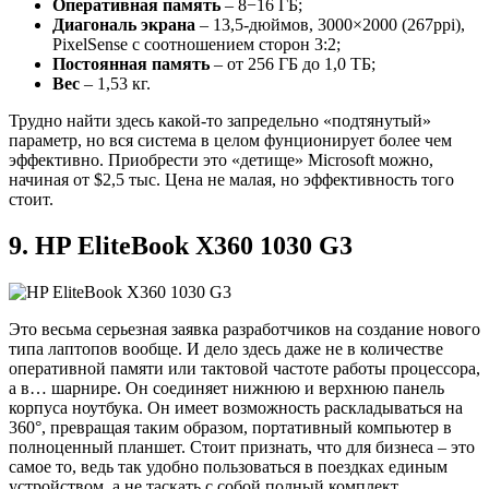
Оперативная память
– 8−16 ГБ;
Диагональ экрана
– 13,5-дюймов, 3000×2000 (267ppi),
PixelSense с соотношением сторон 3:2;
Постоянная память
– от 256 ГБ до 1,0 ТБ;
Вес
– 1,53 кг.
Трудно найти здесь какой-то запредельно «подтянутый»
параметр, но вся система в целом фунционирует более чем
эффективно. Приобрести это «детище» Microsoft можно,
начиная от $2,5 тыс. Цена не малая, но эффективность того
стоит.
9. HP EliteBook X360 1030 G3
Это весьма серьезная заявка разработчиков на создание нового
типа лаптопов вообще. И дело здесь даже не в количестве
оперативной памяти или тактовой частоте работы процессора,
а в… шарнире. Он соединяет нижнюю и верхнюю панель
корпуса ноутбука. Он имеет возможность раскладываться на
360°, превращая таким образом, портативный компьютер в
полноценный планшет. Стоит признать, что для бизнеса – это
самое то, ведь так удобно пользоваться в поездках единым
устройством, а не таскать с собой полный комплект