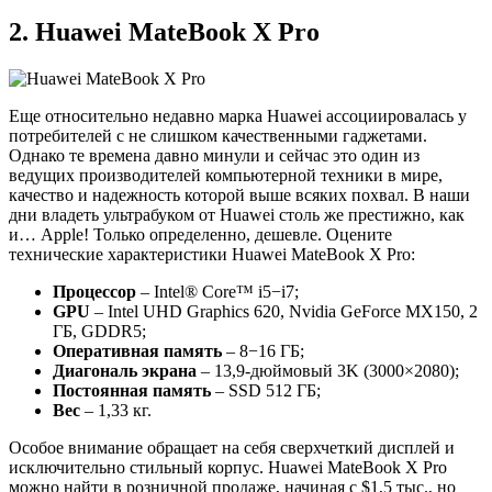
2. Huawei MateBook X Pro
Еще относительно недавно марка Huawei ассоциировалась у
потребителей с не слишком качественными гаджетами.
Однако те времена давно минули и сейчас это один из
ведущих производителей компьютерной техники в мире,
качество и надежность которой выше всяких похвал. В наши
дни владеть ультрабуком от Huawei столь же престижно, как
и… Apple! Только определенно, дешевле. Оцените
технические характеристики Huawei MateBook X Pro:
Процессор
– Intel® Core™ i5−i7;
GPU
– Intel UHD Graphics 620, Nvidia GeForce MX150, 2
ГБ, GDDR5;
Оперативная память
– 8−16 ГБ;
Диагональ экрана
– 13,9-дюймовый 3K (3000×2080);
Постоянная память
– SSD 512 ГБ;
Вес
– 1,33 кг.
Особое внимание обращает на себя сверхчеткий дисплей и
исключительно стильный корпус. Huawei MateBook X Pro
можно найти в розничной продаже, начиная с $1,5 тыс., но