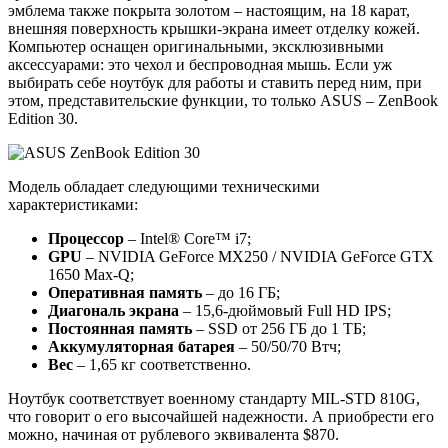
эмблема также покрыта золотом – настоящим, на 18 карат,
внешняя поверхность крышки-экрана имеет отделку кожей.
Компьютер оснащен оригинальными, эксклюзивными
аксессуарами: это чехол и беспроводная мышь. Если уж
выбирать себе ноутбук для работы и ставить перед ним, при
этом, представительские функции, то только ASUS – ZenBook
Edition 30.
Модель обладает следующими техническими
характеристиками:
Процессор
– Intel® Core™ i7;
GPU
– NVIDIA GeForce MX250 / NVIDIA GeForce GTX
1650 Max-Q;
Оперативная память
– до 16 ГБ;
Диагональ экрана
– 15,6-дюймовый Full HD IPS;
Постоянная память
– SSD от 256 ГБ до 1 ТБ;
Аккумуляторная батарея
– 50/50/70 Втч;
Вес
– 1,65 кг соответственно.
Ноутбук соответствует военному стандарту MIL-STD 810G,
что говорит о его высочайшей надежности. А приобрести его
можно, начиная от рублевого эквивалента $870.