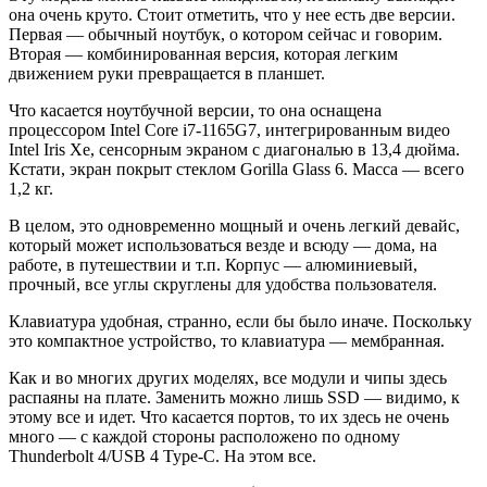
она очень круто. Стоит отметить, что у нее есть две версии.
Первая — обычный ноутбук, о котором сейчас и говорим.
Вторая — комбинированная версия, которая легким
движением руки превращается в планшет.
Что касается ноутбучной версии, то она оснащена
процессором Intel Core i7-1165G7, интегрированным видео
Intel Iris Xe, сенсорным экраном с диагональю в 13,4 дюйма.
Кстати, экран покрыт стеклом Gorilla Glass 6. Масса — всего
1,2 кг.
В целом, это одновременно мощный и очень легкий девайс,
который может использоваться везде и всюду — дома, на
работе, в путешествии и т.п. Корпус — алюминиевый,
прочный, все углы скруглены для удобства пользователя.
Клавиатура удобная, странно, если бы было иначе. Поскольку
это компактное устройство, то клавиатура — мембранная.
Как и во многих других моделях, все модули и чипы здесь
распаяны на плате. Заменить можно лишь SSD — видимо, к
этому все и идет. Что касается портов, то их здесь не очень
много — с каждой стороны расположено по одному
Thunderbolt 4/USB 4 Type-C. На этом все.