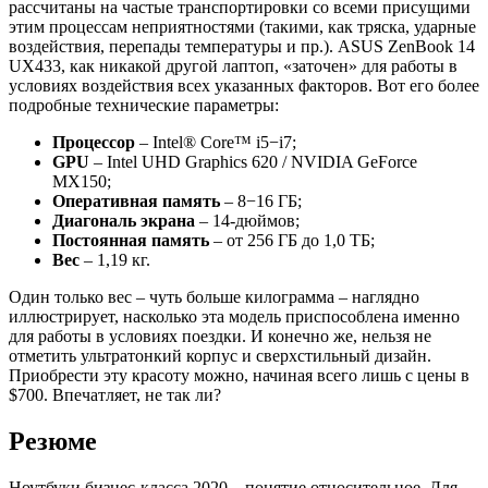
рассчитаны на частые транспортировки со всеми присущими
этим процессам неприятностями (такими, как тряска, ударные
воздействия, перепады температуры и пр.). ASUS ZenBook 14
UX433, как никакой другой лаптоп, «заточен» для работы в
условиях воздействия всех указанных факторов. Вот его более
подробные технические параметры:
Процессор
– Intel® Core™ i5−i7;
GPU
– Intel UHD Graphics 620 / NVIDIA GeForce
MX150;
Оперативная память
– 8−16 ГБ;
Диагональ экрана
– 14-дюймов;
Постоянная память
– от 256 ГБ до 1,0 ТБ;
Вес
– 1,19 кг.
Один только вес – чуть больше килограмма – наглядно
иллюстрирует, насколько эта модель приспособлена именно
для работы в условиях поездки. И конечно же, нельзя не
отметить ультратонкий корпус и сверхстильный дизайн.
Приобрести эту красоту можно, начиная всего лишь с цены в
$700. Впечатляет, не так ли?
Резюме
Ноутбуки бизнес-класса 2020 – понятие относительное. Для