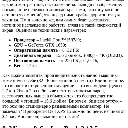
яркой и контрастной, настолько четко выводит изображение,
насыщенное нереально живыми красками, что ни у кого не
останется сомнений, что перед ними крайне дорогостоящая
техника. Ну, и конечно же, вам самим будет доставлять
истинное наслаждение работать, глядя на такой сверхчеткий
экран. Оценим ее технические параметры:
Процессор
– Intel® Core™ i5/i7/i9;
GPU
– GeForce GTX 1650;
Оперативная память
– 8−32 ГБ;
Диагональ экрана
– 15,6-дюймов, 1080p − 4K (OLED);
Постоянная память
– от 256 ГБ до 1,0 ТБ;
Вес
– 2,7 кг.
Как можно заметить, производительность данной машины
тоже ничего себе (32 ГБ оперативной памяти). Единственное,
что вводит в откровенное смущение – это вес модели (целых
2,7 кг). Это в 2 раза больше некоторых экземпляров,
рассмотренных выше, а объясняется это беспрецедентно
большой матрицей – 15,6 дюйма! Впрочем, бизнес-ноутбук –
это обычно стационарно размещаемый компьютер. Не
замечали? Приобрести Dell XPS 15 можно по цене, начиная от
$2 тыс. Вполне оправданно, не так ли?