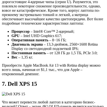
дорогостоящие 4-ядерные чипы (серии U). Разумеется, это
повлекло некоторое снижение производительности, однако,
вовсе не катастрофическое. Кроме того, корпус лаптопа по-
прежнему экстремально тонкий и легкий, а матрица
обеспечивает высочайшее качество цветопередачи. Вот более
подробные технические характеристики лаптопа:
Процессор
– Intel® Core™ 2-ядерный;
GPU
– Intel UHD Graphics 617;
Оперативная память
– 8−16 ГБ;
Диагональ экрана
– 13,3-дюймов, 2560×1600 Retina
Display со светодиодной подсветкой IPS;
Постоянная память
– от 128 ГБ до 1,5 ТБ, PCIe 3.0;
Вес
– 1,35 кг.
Приобрести Apple MacBook Air 13 with Retina display можно
всего лишь, начиная от $1,1 тыс., что для Apple –
откровенный демпинг.
7. Dell XPS 15
Что может перевести любой лаптоп в категорию бизнес-
моделей? Ответ – экран 4К! OLED-панель является настолько