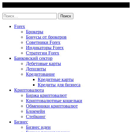
Skip
9 August, 2026
to
invest-easy.ru
content
Найти:
Forex
Брокеры
Бонусы от брокеров
Советники Forex
Индикаторы Forex
Стратегии Forex
Банковский сектор
Дебетовые карты
Депозиты
Кредитование
Кредитные карты
Кредиты для бизнеса
Криптовалюта
Биржа криптовалют
Криптовалютные кошельки
Обменники криптовалют
Блокчейн
Стейкинг
Бизнес
Бизнес идеи