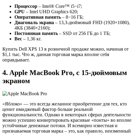
Процессор
– Intel® Core™ i5−i7;
GPU
– Intel UHD Graphics 620;
Оперативная память
– 8−16 ГБ;
Диагональ экрана
– 13,3-дюймовый FHD (1920×1080),
4КБ (3840×2160);
Постоянная память
– SSD от 256 ГБ до 1 ТБ;
Вес
– 1,36 кг.
Купить Dell XPS 13 в розничной продаже можно, начиная от
$1,1 тыс. Что ж, данная торговая марка вполне себя
оправдывает.
4. Apple MacBook Pro, с 15-дюймовым
экраном
«Яблоко» — это всегда желанное приобретение для тех, кто
ценит имиджевый фактор больше реальной
функциональности. Однако в некоторых сферах деятельности
можно успешно конвертировать красивые «понты» во вполне
устойчивые денежные потоки. И всемирно известная и
признаваемая торговая марка – это, как правило, неизменный