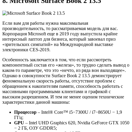
8. Microsoft Surface Book 2 13.5
Если вам для работы нужна максимальная
производительность, то рассматриваемая модель для вас.
Корпорация Microsoft еще в 2019 году выпустила крайне
интересный лаптоп для бизнеса, который завоевал приз
«зрительских симпатий» на Международной выставке
электроники CES-2019.
Особенность заключается в том, что если рассмотреть
компонентный состав его «железа», то трудно сделать вывод о
каком-то параметре, что это «нечто, из ряда вон выходящее».
Однако в совокупности Surface Book 2 13.5 демонстрирует
феноменальную скорость работы, отсутствие проблем с
обращением к накопителям памяти, способность работать с
массивными программными клиентами и графикой с
высоким разрешением. И тем не менее оценим технические
характеристики данной машины:
Процессор
– Intel® Core™ i5−7300U / i7−8650U − 1,9
ГГц;
GPU
– Intel UHD Graphics 620, Nvidia GeForce GTX 1050
− 2 ГБ, ОЗУ GDDR5;