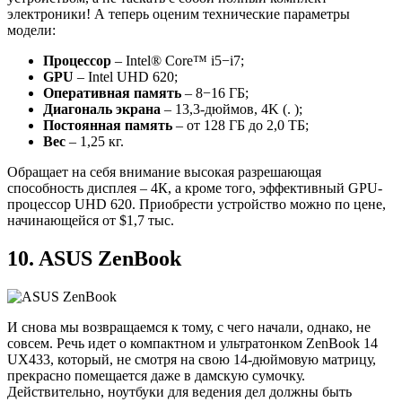
электроники! А теперь оценим технические параметры
модели:
Процессор
– Intel® Core™ i5−i7;
GPU
– Intel UHD 620;
Оперативная память
– 8−16 ГБ;
Диагональ экрана
– 13,3-дюймов, 4K (. );
Постоянная память
– от 128 ГБ до 2,0 ТБ;
Вес
– 1,25 кг.
Обращает на себя внимание высокая разрешающая
способность дисплея – 4К, а кроме того, эффективный GPU-
процессор UHD 620. Приобрести устройство можно по цене,
начинающейся от $1,7 тыс.
10. ASUS ZenBook
И снова мы возвращаемся к тому, с чего начали, однако, не
совсем. Речь идет о компактном и ультратонком ZenBook 14
UX433, который, не смотря на свою 14-дюймовую матрицу,
прекрасно помещается даже в дамскую сумочку.
Действительно, ноутбуки для ведения дел должны быть