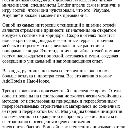
миллениалов, специалисты Landor играли сами и втянули в
игру гостей, чтобы они чувствовали, что это “Playtime.
Anytime” в каждый момент их пребывания.
Одной из самых интересных тенденций в дизайне отелей
является стремление привнести впечатления на открытом
воздухе в гостиные и коридоры. Скоро в отелях появятся
новые крытые водопады, всесезонные террасы, прочная
мебель в открытом стиле, великолепные растения и
панорамные виды. Эта тенденция в дизайне отелей поможет
гостям наслаждаться природой, оставаясь внутри, создавая
совершенно уникальный и запоминающийся опыт.
Веранды, руфтопы, пентхаусы, стеклянные окна в пол,
больше воздуха и пространства. Все это активно юзают
AtloHotels в Нью-Йорке.
Тренд на экологию повсеместный в последнее время. Отели
ориентированы на использование экологически устойчивых
методов, от использования природных и переработанных/
перерабатываемых строительных материалов до солнечных
батарей и переработки белья. Мы увидим больше инициатив
по измерению и сокращению выбросов углекислого газа и
светодиодного освещения в целях снижения
энергопотребления. В дизайне эта тенденция призывает отели