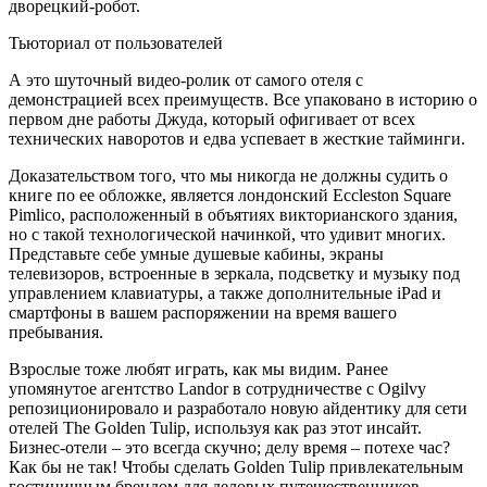
дворецкий-робот.
Тьюториал от пользователей
А это шуточный видео-ролик от самого отеля с
демонстрацией всех преимуществ. Все упаковано в историю о
первом дне работы Джуда, который офигивает от всех
технических наворотов и едва успевает в жесткие тайминги.
Доказательством того, что мы никогда не должны судить о
книге по ее обложке, является лондонский Eccleston Square
Pimlico, расположенный в объятиях викторианского здания,
но с такой технологической начинкой, что удивит многих.
Представьте себе умные душевые кабины, экраны
телевизоров, встроенные в зеркала, подсветку и музыку под
управлением клавиатуры, а также дополнительные iPad и
смартфоны в вашем распоряжении на время вашего
пребывания.
Взрослые тоже любят играть, как мы видим. Ранее
упомянутое агентство Landor в сотрудничестве с Ogilvy
репозиционировало и разработало новую айдентику для сети
отелей The Golden Tulip, используя как раз этот инсайт.
Бизнес-отели – это всегда скучно; делу время – потехе час?
Как бы не так! Чтобы сделать Golden Tulip привлекательным
гостиничным брендом для деловых путешественников-