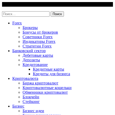
Skip
6 August, 2026
to
invest-easy.ru
content
Найти:
Forex
Брокеры
Бонусы от брокеров
Советники Forex
Индикаторы Forex
Стратегии Forex
Банковский сектор
Дебетовые карты
Депозиты
Кредитование
Кредитные карты
Кредиты для бизнеса
Криптовалюта
Биржа криптовалют
Криптовалютные кошельки
Обменники криптовалют
Блокчейн
Стейкинг
Бизнес
Бизнес идеи