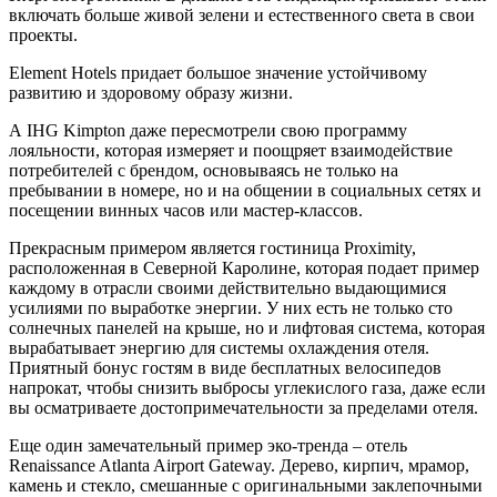
включать больше живой зелени и естественного света в свои
проекты.
Element Hotels придает большое значение устойчивому
развитию и здоровому образу жизни.
А IHG Kimpton даже пересмотрели свою программу
лояльности, которая измеряет и поощряет взаимодействие
потребителей с брендом, основываясь не только на
пребывании в номере, но и на общении в социальных сетях и
посещении винных часов или мастер-классов.
Прекрасным примером является гостиница Proximity,
расположенная в Северной Каролине, которая подает пример
каждому в отрасли своими действительно выдающимися
усилиями по выработке энергии. У них есть не только сто
солнечных панелей на крыше, но и лифтовая система, которая
вырабатывает энергию для системы охлаждения отеля.
Приятный бонус гостям в виде бесплатных велосипедов
напрокат, чтобы снизить выбросы углекислого газа, даже если
вы осматриваете достопримечательности за пределами отеля.
Еще один замечательный пример эко-тренда – отель
Renaissance Atlanta Airport Gateway. Дерево, кирпич, мрамор,
камень и стекло, смешанные с оригинальными заклепочными