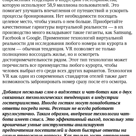
которую используют 58,9 миллиона пользователей. Это
помогает улучшить впечатления от путешествий и ускорить
процессы бронирования. Нет необходимости посещать
целевое место, чтобы узнать о нем больше. Приобретайте
качественные гарнитуры виртуальной реальности — в их
производство много вкладывают такие гиганты, как Samsung,
Facebook и Google. Применение технологий виртуальной
реальности для исследования любого номера или курорта в
целом — обычная тенденция. VR позволяет не только
полноценно воссоздать жилье, но и осмотреть
достопримечательности рядом. Этот тип технологии может
перечислить все преимущества любого курорта, чтобы
человек выбрал его среди всех других вариантов. Технология
VR как один из современных стандартов отелей также дает
возможность забронировать номер сразу после его осмотра.
Добавим несколько слов о виджетах и чат-ботах как о двух
связанных технологических тенденциях в индустрии
гостеприимства. Иногда гостям могут понадобиться
ответы посреди ночи. Ресепшн не всегда работает
круглосуточно. Таким образом, внедрение технологии чат-
бота имеет смысл. Это эффективный выход, поскольку эти
крошечные умные инструменты анализируют
предпочтения посетителей и дают быстрые ответы на
самые тревожные вопросы. Как только гость отправляет