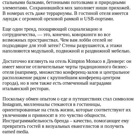
стальными балками, бетонными потолками и природными
элементами. Сохранившийся мох заполняет ниши прихожей.
В номерах есть даже террариумы. В гостиной отеля имеется
лаундж с огромной ореховой рамкой и USB-портами.
Еще один тренд, поощряющий социализацию и
сотрудничества, — это, конечно, коворкинги во все
возможных пространствах. Чем вам лобби отелей не
подходящие для этой затеи? Стены разрушаются, а этажи
наполняются модульной, подвижной и раздвижной мебелью.
Достаточно взглянуть на отель Kimpton Monaco в Денвере: он
имеет многие отличительные черты традиционного бизнес-
отеля (например, множество конференц-залов и центральное
расположение рядом с крупнейшим конференц-центром
города), но в нем также есть отмеченный наградами
итальянский ресторан.
Поскольку обмен опытом о еде и путешествиях стал символом
Instagram, миллениалы стекаются в гостиницы,
ориентированные на стиль жизни, которые соответствуют их
увлечениям и привносят в это чувство общности.
Инстраграммабельность бренда – качество, помогающее ему
превратить гостей в визуальных евангелистов и получить
earned media.