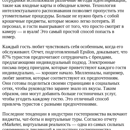
сотрудники использовали различные методы идентификации,
такие как входные карты и обходные ключи. Технология
интеллектуального распознавания позволяет пропустить эти
утомительные процедуры. Больше не нужно брать с собой
крошечные предметы, которые можно легко потерять. И
персонал, и гости выигрывают от того, что просто смотрят в
камеру — и вуаля! Это самый простой способ попасть в
номер.
Каждый гость любит чувствовать себя особенным, когда его
обслуживают. Отчет, подготовленный Epsilon, доказывает, что
87% туристов предпочитают сотрудничать с брендами,
предлагающими индивидуальный подход. Электронные
письма перед приездом, которые приветствуют каждого гостя
индивидуально, — хорошее начало. Миллениалы, например,
любят занятия, которые соответствуют их предпочтениям.
Они готовы поделиться своими страницами в социальных
сетях, чтобы руководство заранее знало их вкусы. Таким
образом, они могут добавить больше гостиничных услуг,
чтобы угодить каждому гостю. Это отличный способ
привлечь туристов с разными предпочтениями.
Последние тенденции в индустрии гостеприимства включают
виджеты, чат-боты и виртуальные туры. Согласно отчету
eMarketer, виртуальная реальность — одна из самых сильных
современных тенденций в индустрии гостеприимства,