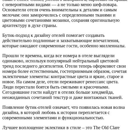
с невероятными видами — а не только меню шеф-повара.
Основатели отеля очень внимательны к деталям и самым
мелочам: они заморочились с определенными тканями и
цветовыми сочетаниями мозаики, сохраняя оригинальную
архитектуру в духе страны.
Бутик-подход к дизайну отелей помогает создавать
действительно подлинные и захватывающие впечатления,
которые ожидают современные гости, особенно миллениалы.
Прошли те времена, когда все номера в отеле выглядели
одинаково, используя популярный нейтральный цветовой
тренд последнего десятилетия. Отели теперь оформляют свои
номера более естественным, гостеприимным образом, сочетая
эклектичные элементы: контрастные цвета и яркие, старое и
новое. На самом деле, отели переживают ренессанс цвета.
Люди перестали боятся быть смелыми и красочными.
Сегодняшние гости найдут в отелях больше хендмейда,
неожиданных сочетаний текстур и даже винтажных тканей.
Появление бутик-отелей означает, что появилась новая волна
дизайна, в которой любовь к истории переплетается с
современными элементами и функциональностью.
Лучшее воплощение эклектики в стиле – это The Old Clare