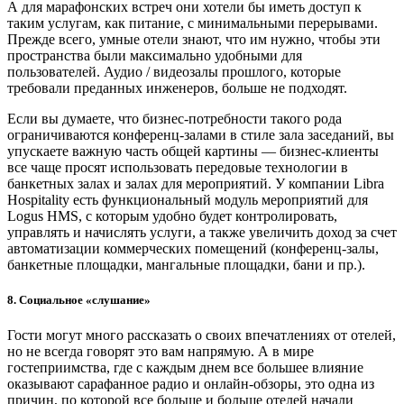
А для марафонских встреч они хотели бы иметь доступ к
таким услугам, как питание, с минимальными перерывами.
Прежде всего, умные отели знают, что им нужно, чтобы эти
пространства были максимально удобными для
пользователей. Аудио / видеозалы прошлого, которые
требовали преданных инженеров, больше не подходят.
Если вы думаете, что бизнес-потребности такого рода
ограничиваются конференц-залами в стиле зала заседаний, вы
упускаете важную часть общей картины — бизнес-клиенты
все чаще просят использовать передовые технологии в
банкетных залах и залах для мероприятий. У компании Libra
Hospitality есть функциональный модуль мероприятий для
Logus HMS, с которым удобно будет контролировать,
управлять и начислять услуги, а также увеличить доход за счет
автоматизации коммерческих помещений (конференц-залы,
банкетные площадки, мангальные площадки, бани и пр.).
8. Социальное «слушание»
Гости могут много рассказать о своих впечатлениях от отелей,
но не всегда говорят это вам напрямую. А в мире
гостеприимства, где с каждым днем ​​все большее влияние
оказывают сарафанное радио и онлайн-обзоры, это одна из
причин, по которой все больше и больше отелей начали