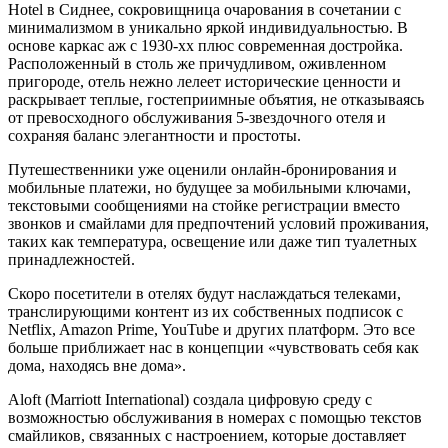
Hotel в Сиднее, сокровищница очарования в сочетании с
минимализмом в уникально яркой индивидуальностью. В
основе каркас аж с 1930-хх плюс современная достройка.
Расположенный в столь же причудливом, оживленном
пригороде, отель нежно лелеет исторические ценности и
раскрывает теплые, гостеприимные объятия, не отказываясь
от превосходного обслуживания 5-звездочного отеля и
сохраняя баланс элегантности и простоты.
Путешественники уже оценили онлайн-бронирования и
мобильные платежи, но будущее за мобильными ключами,
текстовыми сообщениями на стойке регистрации вместо
звонков и смайлами для предпочтений условий проживания,
таких как температура, освещение или даже тип туалетных
принадлежностей.
Скоро посетители в отелях будут наслаждаться телеками,
транслирующими контент из их собственных подписок с
Netflix, Amazon Prime, YouTube и других платформ. Это все
больше приближает нас в концепции «чувствовать себя как
дома, находясь вне дома».
Aloft (Marriott International) создала цифровую среду с
возможностью обслуживания в номерах с помощью текстов
смайликов, связанных с настроением, которые доставляет