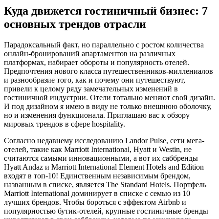
Куда движется гостиничный бизнес: 7
основных трендов отрасли
Парадоксальный факт, но параллельно с ростом количества
онлайн-бронирований апартаментов на различных
платформах, набирает обороты и популярность отелей.
Предпочтения нового класса путешественников-миллениалов
и разнообразие того, как и почему они путешествуют,
привели к целому ряду замечательных изменений в
гостиничной индустрии. Отели тотально меняют свой дизайн.
И под дизайном я имею в виду не только внешнюю оболочку,
но и изменения функционала. Приглашаю вас к обзору
мировых трендов в сфере hospitality.
Согласно недавнему исследованию Landor Pulse, сети мега-
отелей, такие как Marriott International, Hyatt и Westin, не
считаются самыми инновационными, а вот их саббренды
Hyatt Andaz и Marriott International Element Hotels and Edition
входят в топ-10! Единственным независимым брендом,
названным в списке, является The Standard Hotels. Портфель
Marriott International доминирует в списке с семью из 10
лучших брендов. Чтобы бороться с эффектом Airbnb и
популярностью бутик-отелей, крупные гостиничные бренды