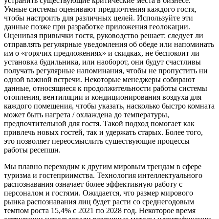
устранить существующие критические места в бизнесе.
Умные системы оценивают предпочтения каждого гостя,
чтобы настроить для различных целей. Используйте эти
данные позже при разработке приложения геолокации.
Оценивая привычки гостя, руководство решает: следует ли
отправлять регулярные уведомления об обеде или напоминать
им о «горячих предложениях» и скидках, не беспокоит ли
установка будильника, или наоборот, они будут счастливы
получать регулярные напоминания, чтобы не пропустить ни
одной важной встречи. Некоторые менеджеры собирают
данные, относящиеся к продолжительности работы системы
отопления, вентиляции и кондиционирования воздуха для
каждого помещения, чтобы указать, насколько быстро комната
может быть нагрета / охлаждена до температуры,
предпочтительной для гостя. Такой подход помогает как
привлечь новых гостей, так и удержать старых. Более того,
это позволяет переосмыслить существующие процессы
работы ресепшн.
Мы плавно переходим к другим мировым трендам в сфере
туризма и гостеприимства. Технология интеллектуального
распознавания означает более эффективную работу с
персоналом и гостями. Ожидается, что размер мирового
рынка распознавания лиц будет расти со среднегодовым
темпом роста 15,4% с 2021 по 2028 год. Некоторое время