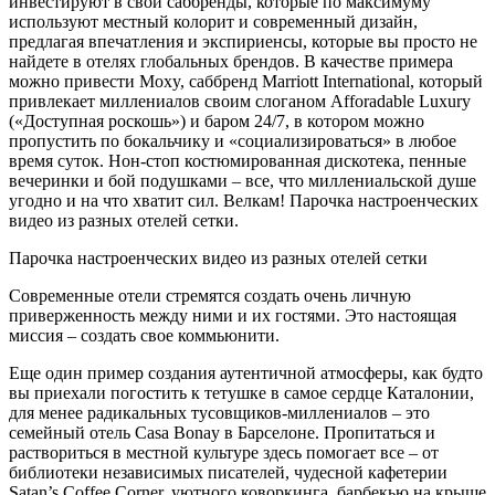
инвестируют в свои саббренды, которые по максимуму
используют местный колорит и современный дизайн,
предлагая впечатления и экспириенсы, которые вы просто не
найдете в отелях глобальных брендов. В качестве примера
можно привести Moxy, саббренд Marriott International, который
привлекает миллениалов своим слоганом Afforadable Luxury
(«Доступная роскошь») и баром 24/7, в котором можно
пропустить по бокальчику и «социализироваться» в любое
время суток. Нон-стоп костюмированная дискотека, пенные
вечеринки и бой подушками – все, что миллениальской душе
угодно и на что хватит сил. Велкам! Парочка настроенческих
видео из разных отелей сетки.
Парочка настроенческих видео из разных отелей сетки
Современные отели стремятся создать очень личную
приверженность между ними и их гостями. Это настоящая
миссия – создать свое коммьюнити.
Еще один пример создания аутентичной атмосферы, как будто
вы приехали погостить к тетушке в самое сердце Каталонии,
для менее радикальных тусовщиков-миллениалов – это
семейный отель Casa Bonay в Барселоне. Пропитаться и
раствориться в местной культуре здесь помогает все – от
библиотеки независимых писателей, чудесной кафетерии
Satan’s Coffee Corner, уютного коворкинга, барбекью на крыше