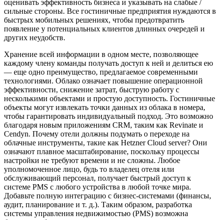
оценивать эффективность бизнеса и указывать на слабые /
сильные стороны. Все гостиничные предприятия нуждаются в
быстрых мобильных решениях, чтобы предотвратить
появление у потенциальных клиентов длинных очередей и
других неудобств.
Хранение всей информации в одном месте, позволяющее
каждому члену команды получать доступ к ней и делиться ею
— еще одно преимущество, предлагаемое современными
технологиями. Облако означает повышение операционной
эффективности, снижение затрат, быструю работу с
несколькими объектами и простую доступность. Гостиничные
объекты могут извлекать точки данных из облака в номера,
чтобы гарантировать индивидуальный подход. Это возможно
благодаря новым приложениям CRM, таким как Revinate и
Cendyn. Почему отели должны подумать о переходе на
облачные инструменты, такие как Hetzner Cloud server? Они
означают плавное масштабирование, поскольку процессы
настройки не требуют времени и не сложны. Любое
уполномоченное лицо, будь то владелец отеля или
обслуживающий персонал, получает быстрый доступ к
системе PMS с любого устройства в любой точке мира.
Добавьте полную интеграцию с бизнес-системами (финансы,
аудит, планирование и т. д.). Таким образом, разработка
системы управления недвижимостью (PMS) возможна