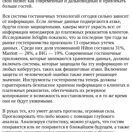
свой бизнес как современный и дальновидный и привлекать
больше гостей.
Вся система гостиничных технологий сегодня сильно зависит
от информации. Если личные данные подвергаются атаке,
будучи плохо защищенными, хакеры могут украсть все: от
информации менеджеров до платежных реквизитов клиентов.
Исследование InSights показало, что за последние три года на
рынке гостеприимства произошло 13 серьезных утечек
данных . Среди них доля упоминаний Hilton составила 31%,
Marriott — 28%, а IHG — 19%. Современные гостиничные
приложения, которые занимаются хранением данных, должны
включать системы, которые защищали бы эту информацию от
любых киберугроз, таких как фишинговые атаки. Включение
защиты от человеческой ошибки также имеет решающее
значение. Инструменты гостеприимства теперь должны
гарантировать безопасное хранение информации о клиентах и
платежных реквизитах, обеспечивать их резервное
копирование и возможность восстановления, и в то же время
они не будут уязвимыми.
В руках тех, кто умеет делать прогнозы, огромная сила.
Прогнозировать что-либо можно с помощью глубокого
анализа. Анализируя статистику, можно угадать, что гостям
понравится или не понравится в ближайшем будущем, а также