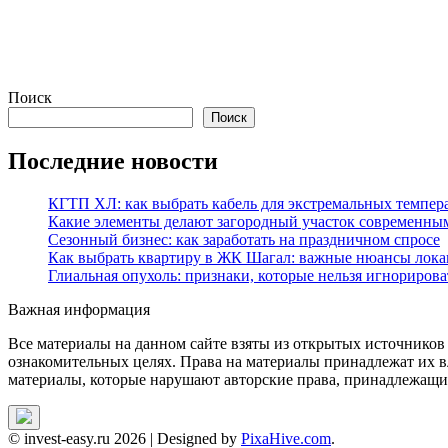
Поиск
Поиск
Последние новости
КГТП ХЛ: как выбрать кабель для экстремальных темпер
Какие элементы делают загородный участок современны
Сезонный бизнес: как заработать на праздничном спросе
Как выбрать квартиру в ЖК Шагал: важные нюансы лока
Глиальная опухоль: признаки, которые нельзя игнорирова
Важная информация
Все материалы на данном сайте взяты из открытых источников
ознакомительных целях. Права на материалы принадлежат их в
материалы, которые нарушают авторские права, принадлежащие
© invest-easy.ru 2026
|
Designed by
PixaHive.com
.