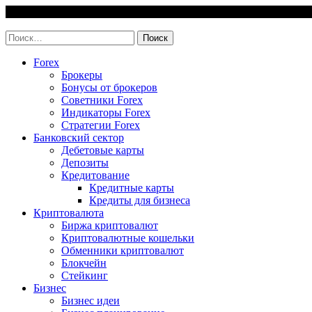
Skip
7 August, 2026
to
invest-easy.ru
content
Найти:
Forex
Брокеры
Бонусы от брокеров
Советники Forex
Индикаторы Forex
Стратегии Forex
Банковский сектор
Дебетовые карты
Депозиты
Кредитование
Кредитные карты
Кредиты для бизнеса
Криптовалюта
Биржа криптовалют
Криптовалютные кошельки
Обменники криптовалют
Блокчейн
Стейкинг
Бизнес
Бизнес идеи