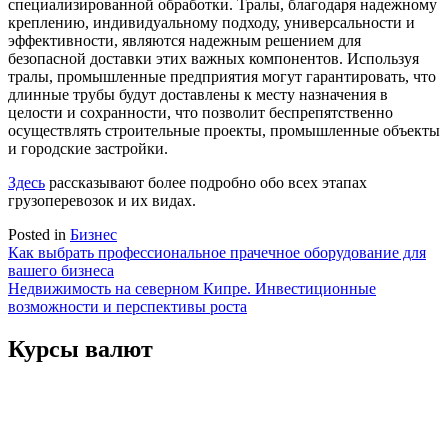
специализированной обработки. Тралы, благодаря надежному
креплению, индивидуальному подходу, универсальности и
эффективности, являются надежным решением для
безопасной доставки этих важных компонентов. Используя
тралы, промышленные предприятия могут гарантировать, что
длинные трубы будут доставлены к месту назначения в
целости и сохранности, что позволит беспрепятственно
осуществлять строительные проекты, промышленные объекты
и городские застройки.
Здесь
рассказывают более подробно обо всех этапах
грузоперевозок и их видах.
Posted in
Бизнес
Навигация
Как выбрать профессиональное прачечное оборудование для
вашего бизнеса
по
Недвижимость на северном Кипре. Инвестиционные
записям
возможности и перспективы роста
Курсы валют