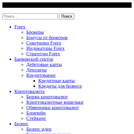
Skip
8 August, 2026
to
invest-easy.ru
content
Найти:
Forex
Брокеры
Бонусы от брокеров
Советники Forex
Индикаторы Forex
Стратегии Forex
Банковский сектор
Дебетовые карты
Депозиты
Кредитование
Кредитные карты
Кредиты для бизнеса
Криптовалюта
Биржа криптовалют
Криптовалютные кошельки
Обменники криптовалют
Блокчейн
Стейкинг
Бизнес
Бизнес идеи