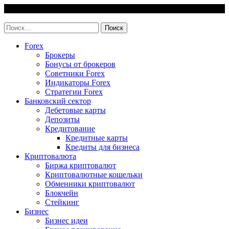
Skip
7 August, 2026
to
invest-easy.ru
content
Найти:
Forex
Брокеры
Бонусы от брокеров
Советники Forex
Индикаторы Forex
Стратегии Forex
Банковский сектор
Дебетовые карты
Депозиты
Кредитование
Кредитные карты
Кредиты для бизнеса
Криптовалюта
Биржа криптовалют
Криптовалютные кошельки
Обменники криптовалют
Блокчейн
Стейкинг
Бизнес
Бизнес идеи