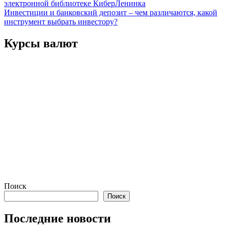
записям
электронной библиотеке КиберЛенинка
Инвестиции и банковский депозит – чем различаются, какой
инструмент выбрать инвестору?
Курсы валют
Поиск
Поиск
Последние новости