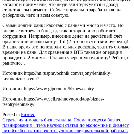
каталог и понимаешь, что люди заинтересуются и доход
станет делом времени. Сейчас нормально зарабатываю на
фаберлике, чего и всем советую.
Самый долгий банк! Работаю с банками много и часто. Но
впервые встречаю банк, где так неторопливо работают
сотрудники. Например, внесение денег на расчётный счёт
организации делали минут 15! (И это в отсутствии очереди)!
В наше время это непозволительная роскошь, тратить столько
времени на банк. Для сравнения в ВТБ такая же операция
проходит за 2 минуты. Ставлю уверенную единицу! Ребята, в
рыночно…
Источник
https://nn.ruspravochnik.com/rajony/leninskiy-
rayon/biznes-centr?
Источник
https://www.gipernn.ru/biznes-centry
Источник
https://www.yell.ru/nnovgorod/top/biznes-
tsentry/leninskiy/
Posted in
Бизнес
Навигация
Стратегия и модель бизнес-плана. Схема процесса бизнес
планирования – тема научной статьи по экономике и бизнесу
по
читайте бесплатно текст научно-исследовательской работы в