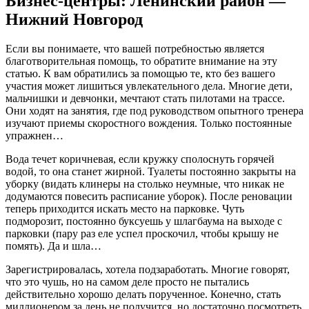
Бизнес-центры: Ленинский район —
Нижний Новгород
Если вы понимаете, что вашей потребностью является
благотворительная помощь, то обратите внимание на эту
статью. К вам обратились за помощью те, кто без вашего
участия может лишиться увлекательного дела. Многие дети,
мальчишки и девчонки, мечтают стать пилотами на трассе.
Они ходят на занятия, где под руководством опытного тренера
изучают приемы скоростного вождения. Только постоянные
упражнен…
Вода течет коричневая, если кружку сполоснуть горячей
водой, то она станет жирной. Туалеты постоянно закрыты на
уборку (видать клинеры на столько неумные, что никак не
додумаются повесить расписание уборок). После реновации
теперь приходится искать место на парковке. Чуть
подморозит, постоянно буксуешь у шлагбаума на выходе с
парковки (пару раз еле успел проскочил, чтобы крышу не
помять). Да и шла…
Зарегистрировалась, хотела подзаработать. Многие говорят,
что это чушь, но на самом деле просто не пытались
действительно хорошо делать порученное. Конечно, стать
миллионером за день не получится, но достаточно посмотреть