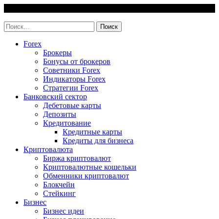
Skip
6 August, 2026
to
invest-easy.ru
content
Найти:
Forex
Брокеры
Бонусы от брокеров
Советники Forex
Индикаторы Forex
Стратегии Forex
Банковский сектор
Дебетовые карты
Депозиты
Кредитование
Кредитные карты
Кредиты для бизнеса
Криптовалюта
Биржа криптовалют
Криптовалютные кошельки
Обменники криптовалют
Блокчейн
Стейкинг
Бизнес
Бизнес идеи