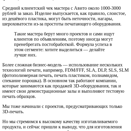
Средний клиентский чек мастера с Авито около 1000-3000
рублей за заказ. Изделие выпускается, как правило, слоистое,
из дешёвого пластика, могут быть неточности, нагары,
шероховатости из-за простоты печатающего оборудования.
Такие мастера берут много проектов и сами ищут
клиентов по объявлениям, поэтому иногда могут
пренебрегать постобработкой. Формула успеха в
этом сегменте: хотите выделиться — делайте
лучше них.
Более сложная бизнес-модель — использование нескольких
технологий печати, например, FDM/FFF, SLA, DLP, SLS, SLM
(фотополимерная печать, печать пластиком, полиамидом,
спекание порошка). В основном так работают компании,
которые занимаются как продажей 3D-оборудования, так и
имеют свои демонстрационные залы и выполняют тестовую
печать образцов.
Мы тоже начинали с проектов, предусматривающих только
3D-печать.
Но мы стремимся к высокому качеству изготавливаемого
продукта, и сейчас пришли к выводу, что для изготовления