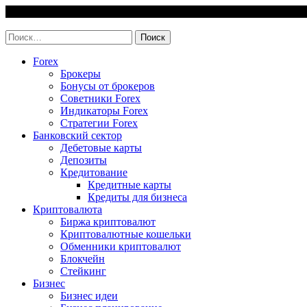
Skip
8 August, 2026
to
invest-easy.ru
content
Найти:
Forex
Брокеры
Бонусы от брокеров
Советники Forex
Индикаторы Forex
Стратегии Forex
Банковский сектор
Дебетовые карты
Депозиты
Кредитование
Кредитные карты
Кредиты для бизнеса
Криптовалюта
Биржа криптовалют
Криптовалютные кошельки
Обменники криптовалют
Блокчейн
Стейкинг
Бизнес
Бизнес идеи