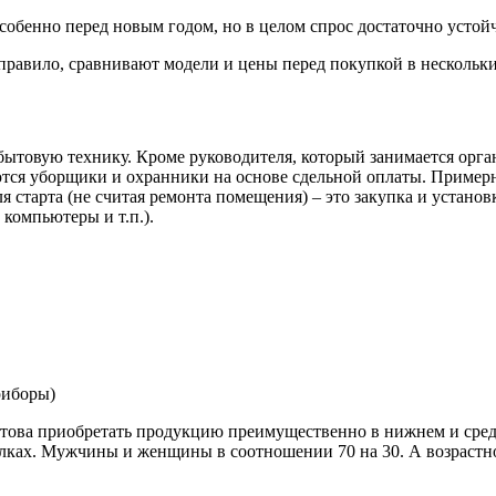
особенно перед новым годом, но в целом спрос достаточно устой
правило, сравнивают модели и цены перед покупкой в нескольки
 бытовую технику. Кроме руководителя, который занимается о
ются уборщики и охранники на основе сдельной оплаты. Примерн
 старта (не считая ремонта помещения) – это закупка и установ
компьютеры и т.п.).
риборы)
 готова приобретать продукцию преимущественно в нижнем и сре
ках. Мужчины и женщины в соотношении 70 на 30. А возрастной