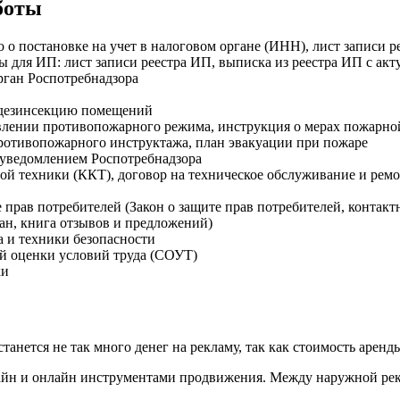
боты
 о постановке на учет в налоговом органе (ИНН), лист записи 
 для ИП: лист записи реестра ИП, выписка из реестра ИП с а
рган Роспотребнадзора
 дезинсекцию помещений
влении противопожарного режима, инструкция о мерах пожарной
ротивопожарного инструктажа, план эвакуации при пожаре
 уведомлением Роспотребнадзора
вой техники (ККТ), договор на техническое обслуживание и рем
 прав потребителей (Закон о защите прав потребителей, конта
н, книга отзывов и предложений)
а и техники безопасности
ой оценки условий труда (СОУТ)
ки
станется не так много денег на рекламу, так как стоимость арен
лайн и онлайн инструментами продвижения. Между наружной рек