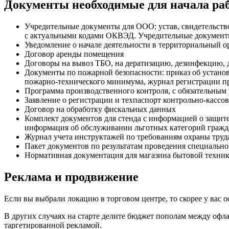
Документы необходимые для начала ра
Учредительные документы для ООО: устав, свидетельство
с актуальными кодами ОКВЭД. Учредительные документы
Уведомление о начале деятельности в территориальный о
Договор аренды помещения
Договоры на вывоз ТБО, на дератизацию, дезинфекцию,
Документы по пожарной безопасности: приказ об устано
пожарно-технического минимума, журнал регистрации п
Программа производственного контроля, с обязательным
Заявление о регистрации и техпаспорт контрольно-кассо
Договор на обработку фискальных данных
Комплект документов для стенда с информацией о защите
информация об обслуживании льготных категорий гражда
Журнал учета инструктажей по требованиям охраны труд
Пакет документов по результатам проведения специальн
Нормативная документация для магазина бытовой техни
Реклама и продвижение
Если вы выбрали локацию в торговом центре, то скорее у вас о
В других случаях на старте делите бюджет пополам между оф
таргетированной рекламой.