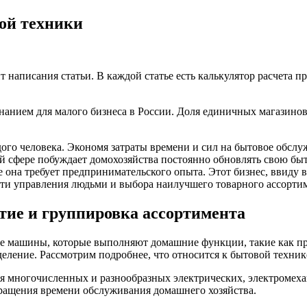
ой техники
 написания статьи. В каждой статье есть калькулятор расчета п
нием для малого бизнеса в России. Доля единичных магазинов с
го человека. Экономя затраты времени и сил на бытовое обслу
й сфере побуждает домохозяйства постоянно обновлять свою бы
е она требует предпринимательского опыта. Этот бизнес, ввиду 
асти управления людьми и выбора наилучшего товарного ассорти
ятие и группировка ассортимента
ие машины, которые выполняют домашние функции, такие как п
еление. Рассмотрим подробнее, что относится к бытовой техник
чня многочисленных и разнообразных электрических, электромех
кращения времени обслуживания домашнего хозяйства.