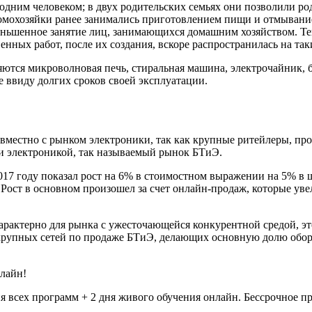
 одним человеком; в двух родительских семьях они позволили р
домохозяйки ранее занимались приготовлением пищи и отмывани
меньшенное занятие лиц, занимающихся домашним хозяйством. Т
нных работ, после их создания, вскоре распространилась на так
ся микроволновая печь, стиральная машина, электрочайник, бле
 ввиду долгих сроков своей эксплуатации.
вместно с рынком электроники, так как крупные ритейлеры, пр
 и электроникой, так называемый рынок БТиЭ.
017 году показал рост на 6% в стоимостном выражении на 5% 
 Рост в основном произошел за счет онлайн-продаж, которые уве
рактерно для рынка с ужесточающейся конкурентной средой, это
крупных сетей по продаже БТиЭ, делающих основную долю оборот
нлайн!
ия всех программ + 2 дня живого обучения онлайн. Бессрочное 