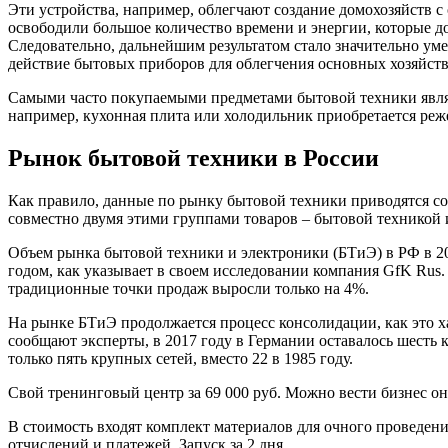
Эти устройства, например, облегчают создание домохозяйств с
освободили большое количество времени и энергии, которые 
Следовательно, дальнейшим результатом стало значительно у
действие бытовых приборов для облегчения основных хозяйстве
Самыми часто покупаемыми предметами бытовой техники являют
например, кухонная плита или холодильник приобретается реже
Рынок бытовой техники в России
Как правило, данные по рынку бытовой техники приводятся со
совместно двумя этими группами товаров – бытовой техникой
Объем рынка бытовой техники и электроники (БТиЭ) в РФ в 2
годом, как указывает в своем исследовании компания GfK Rus.
традиционные точки продаж выросли только на 4%.
На рынке БТиЭ продолжается процесс консолидации, как это ха
сообщают эксперты, в 2017 году в Германии оставалось шесть 
только пять крупных сетей, вместо 22 в 1985 году.
Свой тренинговый центр за 69 000 руб. Можно вести бизнес о
В стоимость входят комплект материалов для очного проведен
отчислений и платежей. Запуск за 2 дня.