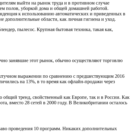
одителям выйти на рынок труда и в противном случае
ем полов, уборкой дома и общей домашней работой.
енденция к использованию автоматических и приведенных в
ие дополнительные области, как личная гигиена и уход.
ндер, пылесос. Крупная бытовая техника, такая как,
очно занявшие этот рынок, обычно осуществляют торговлю
в штучном выражении по сравнению с предшествующим 2016
личились на 13%, в то время как офлайн-продажи через
 общий тренд, свойственный как Европе, так и в России. Как
а, вместо 28 сетей в 2000 году. В Великобритании осталось
право проведения 10 программ. Никаких дополнительных