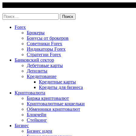
Skip
8 August, 2026
to
invest-easy.ru
content
Найти:
Forex
Брокеры
Бонусы от брокеров
Советники Forex
Индикаторы Forex
Стратегии Forex
Банковский сектор
Дебетовые карты
Депозиты
Кредитование
Кредитные карты
Кредиты для бизнеса
Криптовалюта
Биржа криптовалют
Криптовалютные кошельки
Обменники криптовалют
Блокчейн
Стейкинг
Бизнес
Бизнес идеи