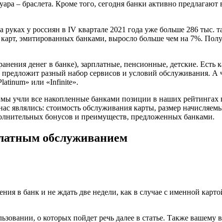
уара – браслета. Кроме того, сегодня банки активно предлагаю
 руках у россиян в IV квартале 2021 года уже больше 286 тыс. 
 карт, эмитированных банками, выросло больше чем на 7%. Получ
анения денег в банке), зарплатные, пенсионные, детские. Есть 
к предложит разный набор сервисов и условий обслуживания. А ч
atinum» или «Infinite».
, мы учли все накопленные банками позиции в наших рейтингах 
с являлись: стоимость обслуживания карты, размер начисляемых
ополнительных бонусов и преимуществ, предложенных банками.
платным обслуживанием
я в банк и не ждать две недели, как в случае с именной карто
ьзовании, о которых пойдет речь далее в статье. Также вашему