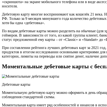
«скриншота» на экране мобильного телефона или в виде аксесс
носителя.
Дебетовую карту многие воспринимают как кошелёк 21 века. На
РФ. Только за 9 месяцев минувшего года количество дебетовых
хотя бы одна «дебетовка».
По видам дебетовые карты можно разделить на обычные (для хр
геймеров. В зависимости от того, из какой группы клиент, бан
статус предложенной ему карты – от «Classic» и «Standart» до «Pl
При составлении рейтинга лучших дебетовых карт за 2021 год
продуктов в итогом исследовании основными критериями для на
категории, лимиты на переводы или снятие денег, наличие д
Моментальные дебетовые карты с бес
Дебетовые карты
Моментальную дебетовую карту можно оформить в день обращени
соблюдения стандартной схемы.
Моментальная карта имеет ряд особенностей и нюансов в испол