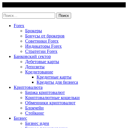
Skip
6 August, 2026
to
invest-easy.ru
content
Найти:
Forex
Брокеры
Бонусы от брокеров
Советники Forex
Индикаторы Forex
Стратегии Forex
Банковский сектор
Дебетовые карты
Депозиты
Кредитование
Кредитные карты
Кредиты для бизнеса
Криптовалюта
Биржа криптовалют
Криптовалютные кошельки
Обменники криптовалют
Блокчейн
Стейкинг
Бизнес
Бизнес идеи