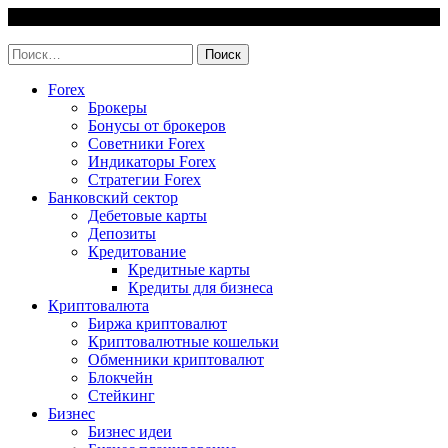
Skip
9 August, 2026
to
invest-easy.ru
content
Найти:
Forex
Брокеры
Бонусы от брокеров
Советники Forex
Индикаторы Forex
Стратегии Forex
Банковский сектор
Дебетовые карты
Депозиты
Кредитование
Кредитные карты
Кредиты для бизнеса
Криптовалюта
Биржа криптовалют
Криптовалютные кошельки
Обменники криптовалют
Блокчейн
Стейкинг
Бизнес
Бизнес идеи