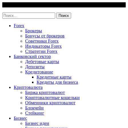
Skip
9 August, 2026
to
invest-easy.ru
content
Найти:
Forex
Брокеры
Бонусы от брокеров
Советники Forex
Индикаторы Forex
Стратегии Forex
Банковский сектор
Дебетовые карты
Депозиты
Кредитование
Кредитные карты
Кредиты для бизнеса
Криптовалюта
Биржа криптовалют
Криптовалютные кошельки
Обменники криптовалют
Блокчейн
Стейкинг
Бизнес
Бизнес идеи