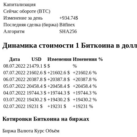
Капитализация
Сейчас обороте (BTC)
Изменение за день
+934.74$
Последняя сделка (биржа)
Bitfinex
Алгоритм
SHA256
Динамика стоимости 1 Биткоина в дол
Дата
USD
Изменения
Изменения %
08.07.2022
21479.1 $
$
%
07.07.2022
21602.6 $
+21602.6 $
+21602.6 %
06.07.2022
20387.8 $
+20387.8 $
+20387.8 %
05.07.2022
20458.4 $
+20458.4 $
+20458.4 %
04.07.2022
19744.3 $
+19744.3 $
+19744.3 %
03.07.2022
19430.2 $
+19430.2 $
+19430.2 %
02.07.2022
19231 $
+19231 $
+19231 %
Котировки Биткоина на биржах
Биржа Валюта Курс Объём