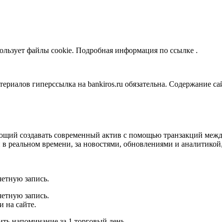
ьзует файлы cookie. Подробная информация по ссылке .
алов гиперссылка на bankiros.ru обязательна. Содержание сай
яющий создавать современный актив с помощью транзакций межд
 в реальном времени, за новостями, обновлениями и аналитикой,
четную запись.
четную запись.
и на сайте.
ть напоминание за 1 торговый день