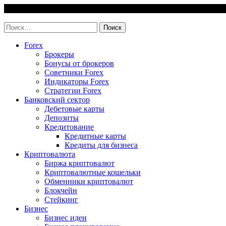
Skip
6 August, 2026
to
invest-easy.ru
content
Найти:
Forex
Брокеры
Бонусы от брокеров
Советники Forex
Индикаторы Forex
Стратегии Forex
Банковский сектор
Дебетовые карты
Депозиты
Кредитование
Кредитные карты
Кредиты для бизнеса
Криптовалюта
Биржа криптовалют
Криптовалютные кошельки
Обменники криптовалют
Блокчейн
Стейкинг
Бизнес
Бизнес идеи