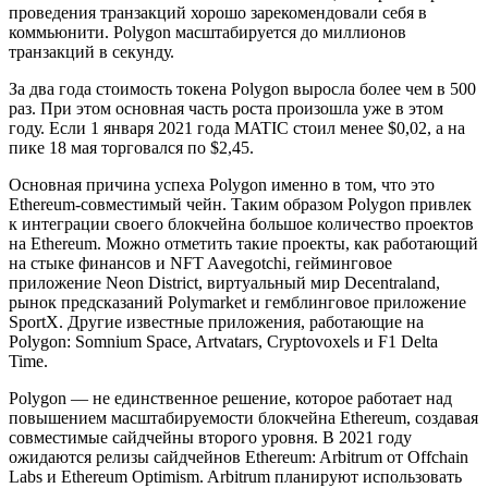
проведения транзакций хорошо зарекомендовали себя в
коммьюнити. Polygon масштабируется до миллионов
транзакций в секунду.
За два года стоимость токена Polygon выросла более чем в 500
раз. При этом основная часть роста произошла уже в этом
году. Если 1 января 2021 года MATIC cтоил менее $0,02, а на
пике 18 мая торговался по $2,45.
Основная причина успеха Polygon именно в том, что это
Ethereum-совместимый чейн. Таким образом Polygon привлек
к интеграции своего блокчейна большое количество проектов
на Ethereum. Можно отметить такие проекты, как работающий
на стыке финансов и NFT Aavegotchi, гейминговое
приложение Neon District, виртуальный мир Decentraland,
рынок предсказаний Polymarket и гемблинговое приложение
SportX. Другие известные приложения, работающие на
Polygon: Somnium Space, Artvatars, Cryptovoxels и F1 Delta
Time.
Polygon — не единственное решение, которое работает над
повышением масштабируемости блокчейна Ethereum, создавая
совместимые сайдчейны второго уровня. В 2021 году
ожидаются релизы сайдчейнов Ethereum: Arbitrum от Offchain
Labs и Ethereum Optimism. Arbitrum планируют использовать