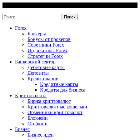
Skip
8 August, 2026
to
invest-easy.ru
content
Найти:
Forex
Брокеры
Бонусы от брокеров
Советники Forex
Индикаторы Forex
Стратегии Forex
Банковский сектор
Дебетовые карты
Депозиты
Кредитование
Кредитные карты
Кредиты для бизнеса
Криптовалюта
Биржа криптовалют
Криптовалютные кошельки
Обменники криптовалют
Блокчейн
Стейкинг
Бизнес
Бизнес идеи