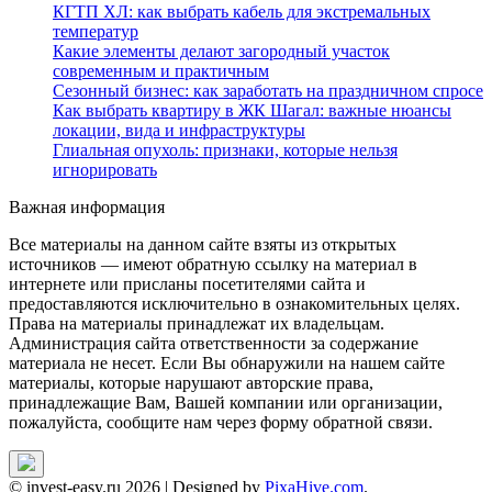
КГТП ХЛ: как выбрать кабель для экстремальных
температур
Какие элементы делают загородный участок
современным и практичным
Сезонный бизнес: как заработать на праздничном спросе
Как выбрать квартиру в ЖК Шагал: важные нюансы
локации, вида и инфраструктуры
Глиальная опухоль: признаки, которые нельзя
игнорировать
Важная информация
Все материалы на данном сайте взяты из открытых
источников — имеют обратную ссылку на материал в
интернете или присланы посетителями сайта и
предоставляются исключительно в ознакомительных целях.
Права на материалы принадлежат их владельцам.
Администрация сайта ответственности за содержание
материала не несет. Если Вы обнаружили на нашем сайте
материалы, которые нарушают авторские права,
принадлежащие Вам, Вашей компании или организации,
пожалуйста, сообщите нам через форму обратной связи.
© invest-easy.ru 2026
|
Designed by
PixaHive.com
.