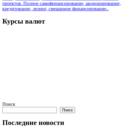
записям
проектов. Полное самофинансирование, акционирование,
кредитование, лизинг, смешанное финансирование..
Курсы валют
Поиск
Поиск
Последние новости