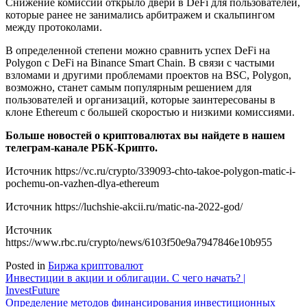
Снижение комиссий открыло двери в DeFi для пользователей,
которые ранее не занимались арбитражем и скальпингом
между протоколами.
В определенной степени можно сравнить успех DeFi на
Polygon с DeFi на Binance Smart Chain. В связи с частыми
взломами и другими проблемами проектов на BSC, Polygon,
возможно, станет самым популярным решением для
пользователей и организаций, которые заинтересованы в
клоне Ethereum с большей скоростью и низкими комиссиями.
Больше новостей о криптовалютах вы найдете в нашем
телеграм-канале РБК-Крипто.
Источник
https://vc.ru/crypto/339093-chto-takoe-polygon-matic-i-
pochemu-on-vazhen-dlya-ethereum
Источник
https://luchshie-akcii.ru/matic-na-2022-god/
Источник
https://www.rbc.ru/crypto/news/6103f50e9a7947846e10b955
Posted in
Биржа криптовалют
Навигация
Инвестиции в акции и облигации. С чего начать? |
InvestFuture
по
Определение методов финансирования инвестиционных