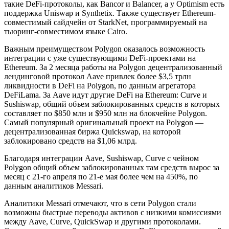
такие DeFi-протоколы, как Bancor и Balancer, а у Optimism есть
поддержка Uniswap и Synthetix. Также существует Ethereum-
совместимый сайдчейн от StarkNet, программируемый на
тьюринг-совместимом языке Cairo.
Важным преимуществом Polygon оказалось возможность
интеграции с уже существующими DeFi-проектами на
Ethereum. За 2 месяца работы на Polygon децентрализованный
лендинговой протокол Aave привлек более $3,5 трлн
ликвидности в DeFi на Polygon, по данным агрегатора
DeFiLama. За Aave идут другие DeFi на Ethereum: Curve и
Sushiswap, общий объем заблокированных средств в которых
составляет по $850 млн и $950 млн на блокчейне Polygon.
Cамый популярный оригинальный проект на Polygon —
децентрализованная биржа Quickswap, на которой
заблокировано средств на $1,06 млрд.
Благодаря интеграции Aave, Sushiswap, Curve с чейном
Polygon общий объем заблокированных там средств вырос за
месяц с 21-го апреля по 21-е мая более чем на 450%, по
данным аналитиков Messari.
Аналитики Messari отмечают, что в сети Polygon стали
возможны быстрые переводы активов с низкими комиссиями
между Aave, Curve, QuickSwap и другими протоколами.