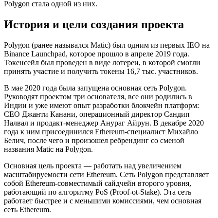
Polygon стала одной из них.
История и цели создания проекта
Polygon (ранее назывался Matic) был одним из первых IEO на
Binance Launchpad, которое прошло в апреле 2019 года.
Токенсейл был проведен в виде лотереи, в которой смогли
принять участие и получить токены 16,7 тыс. участников.
В мае 2020 года была запущена основная сеть Polygon.
Руководят проектом три основателя, все они родились в
Индии и уже имеют опыт разработки блокчейн платформ:
СEO Джанти Канани, операционный директор Сандип
Налвал и продакт-менеджер Анураг Айрун. В декабре 2020
года к ним присоединился Ethereum-специалист Mихайло
Белич, после чего и произошел ребрендинг cо сменой
названия Matic на Polygon.
Основная цель проекта — работать над увеличением
масштабируемости сети Ethereum. Сеть Polygon представляет
собой Ethereum-совместимый сайдчейн второго уровня,
работающий по алгоритму PoS (Proof-ot-Stake). Эта сеть
работает быстрее и с меньшими комиссиями, чем основная
сеть Ethereum.