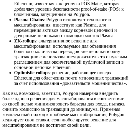
Ethereum, известная как цепочка POS Matic, которая
добавляет уровень безопасности proof-of-stake (POS) к
блокчейнам, запущенным на Polygon.
Plasma Chains
: Polygon использует технологию
масштабирования, известную как Plasma, для
перемещения активов между корневой цепочкой и
дочерними цепочками с помощью мостов Plasma.
ZK-rollups
: альтернативное решение для
масштабирования, используемое для объединения
большого количества переводов вне цепочки в одну
транзакцию с использованием доказательств с нулевым
разглашением для окончательной публичной записи в
основной цепочке Ethereum.
Optimistic rollups
: решение, работающее поверх
Ethereum для облегчения почти мгновенных транзакций
за счет использования «доказательств мошенничества».
Как вы, возможно, заметили, Polygon намерена внедрить
более одного решения для масштабирования в соответствии
со своей целью минимизировать барьеры для входа, пытаясь
снизить комиссию за транзакции до минимума. Применяя
комплексный подход к проблеме масштабирования, Polygon
хеджирует свои ставки, если любое другое решение для
масштабирования не достигнет своей цели.