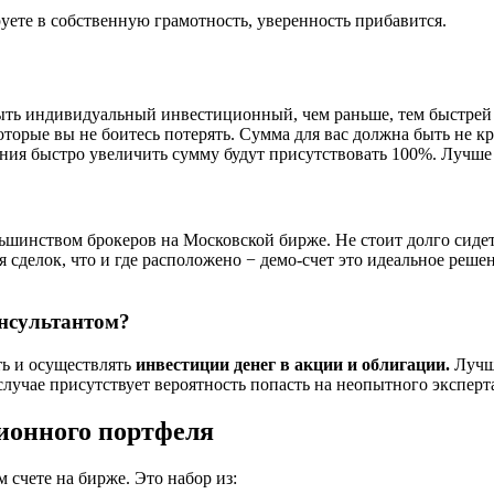
уете в собственную грамотность, уверенность прибавится.
рыть индивидуальный инвестиционный, чем раньше, тем быстрей 
оторые вы не боитесь потерять. Сумма для вас должна быть не к
ния быстро увеличить сумму будут присутствовать 100%. Лучше 
ьшинством брокеров на Московской бирже. Не стоит долго сидеть
 сделок, что и где расположено − демо-счет это идеальное реше
онсультантом?
ть и осуществлять
инвестиции денег в акции и облигации.
Лучше
лучае присутствует вероятность попасть на неопытного эксперта
ионного портфеля
 счете на бирже. Это набор из: