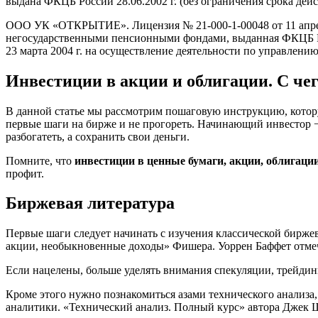
выдана ФКЦБ России 28.06.2002 г. (без ограничения срока дейс
ООО УК «ОТКРЫТИЕ». Лицензия № 21-000-1-00048 от 11 апре
негосударственными пенсионными фондами, выданная ФКЦБ Рос
23 марта 2004 г. на осуществление деятельности по управлен
Инвестиции в акции и облигации. С чег
В данной статье мы рассмотрим пошаговую инструкцию, кото
первые шаги на бирже и не прогореть. Начинающий инвестор − 
разбогатеть, а сохранить свои деньги.
Помните, что
инвестиции в ценные бумаги, акции, облигаци
профит.
Биржевая литература
Первые шаги следует начинать с изучения классической бир
акции, необыкновенные доходы» Фишера. Уоррен Баффет отмеч
Если нацелены, больше уделять внимания спекуляции, трейдинг
Кроме этого нужно познакомиться азами технического анализа, 
аналитики. «Технический анализ. Полный курс» автора Джек