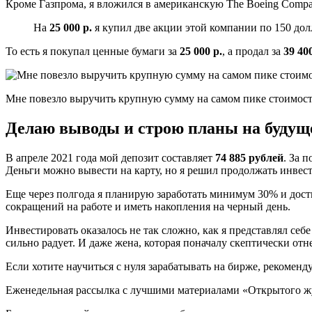
Кроме Газпрома, я вложился в американскую The Boeing Compa
На
25 000 р.
я купил две акции этой компании по 150 долл
То есть я покупал ценные бумаги за
25 000 р.
, а продал за
39 40
Мне повезло выручить крупную сумму на самом пике стоимости
Делаю выводы и строю планы на будущ
В апреле 2021 года мой депозит составляет
74 885 рублей
. За 
Деньги можно вывести на карту, но я решил продолжать инвест
Еще через полгода я планирую заработать минимум 30% и дости
сокращений на работе и иметь накопления на черный день.
Инвестировать оказалось не так сложно, как я представлял себ
сильно радует. И даже жена, которая поначалу скептически отн
Если хотите научиться с нуля зарабатывать на бирже, рекомен
Еженедельная рассылка с лучшими материалами «Открытого ж