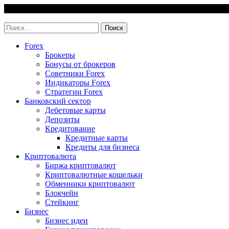
Skip
7 August, 2026
to
invest-easy.ru
content
Найти:
Forex
Брокеры
Бонусы от брокеров
Советники Forex
Индикаторы Forex
Стратегии Forex
Банковский сектор
Дебетовые карты
Депозиты
Кредитование
Кредитные карты
Кредиты для бизнеса
Криптовалюта
Биржа криптовалют
Криптовалютные кошельки
Обменники криптовалют
Блокчейн
Стейкинг
Бизнес
Бизнес идеи