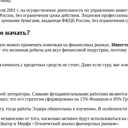
твия).
ля 2001 г. на осуществление деятельности по управлению ин
сии, без ограничения срока действия. Лицензия профессионал
ию ценными бумагами, выданная ФКЦБ России, без ограничения с
о начать?
рую можно применять новичкам на финансовых рынках.
Инвести
это желанная добыча для акул финансовой индустрии, поэтому п
и
начинать с кредитных средств не стоит. Даже если гуру, маг и
жевой литературы. Самыми фундаментальными работами являют
ает, что его стратегия сформирована на 15% Фишером и 85% Гр
у, тогда работы Элдера обязательны к изучению. В особенности
независимо от того, насколько активно будут использоваться на
 Швагер и Мерфи «Технический анализ фьючерсных рынков».