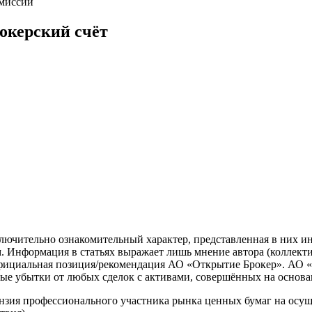
омиссий
окерский счёт
лючительно ознакомительный характер, представленная в них и
. Информация в статьях выражает лишь мнение автора (коллекти
официальная позиция/рекомендация АО «Открытие Брокер». АО «
ные убытки от любых сделок с активами, совершённых на основ
зия профессионального участника рынка ценных бумаг на осуще