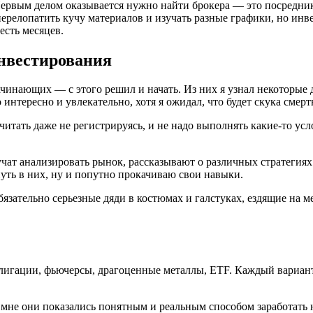
ервым делом оказывается нужно найти брокера — это посредник
перелопатить кучу материалов и изучать разные графики, но инв
есть месяцев.
инвестирования
начинающих — с этого решил и начать. Из них я узнал некоторые
 интересно и увлекательно, хотя я ожидал, что будет скука смер
итать даже не регистрируясь, и не надо выполнять какие-то усл
 учат анализировать рынок, рассказывают о различных стратеги
уть в них, ну и попутно прокачиваю свои навыки.
бязательно серьезные дяди в костюмах и галстуках, ездящие на 
лигации, фьючерсы, драгоценные металлы, ETF. Каждый вариант 
 мне они показались понятным и реальным способом заработать 