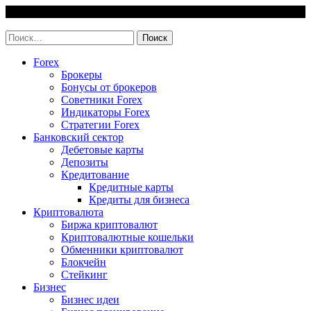
Skip
6 August, 2026
to
invest-easy.ru
content
Найти:
Forex
Брокеры
Бонусы от брокеров
Советники Forex
Индикаторы Forex
Стратегии Forex
Банковский сектор
Дебетовые карты
Депозиты
Кредитование
Кредитные карты
Кредиты для бизнеса
Криптовалюта
Биржа криптовалют
Криптовалютные кошельки
Обменники криптовалют
Блокчейн
Стейкинг
Бизнес
Бизнес идеи