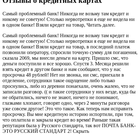
Отзывы о кредитных картах
Самый проблемный банк! Никогда не возьму там кредит и
никому не советую! Столько нервотрепки я еще не видела ни
в одном банке! Взяли кредит на товар, Читать далее.
Самый проблемный банк! Никогда не возьму там кредит и
никому не советую! Столько нервотрепки я еще не видела ни
в одном банке! Взяли кредит на товар, в последний платеж
позвонили оператору, спросили точную сумму для погашения,
сказала 2069, мы внесли деньги на карту. Пришло смс, что
деньги поступили и все хорошо. Спустя 3. Месяца решили
взять кредит в другом банке и нам сообщают, что у нас
просрочка 48 рублей! Нет ни звонка, ни смс, приехали в
отделение, сотрудники такое ощущение либо только
проснулись, либо из деревни понаехали, очень жалею, что не
записали разговор. (( и такие сотрудники у них везде, куда бы
не обратились, ничего не знают, ничего не понимают,
глазками хлопают, говорят одно, через 2 минуты разговора
уже совсем другое! Это что такое. Как теперь нам исправить
просрочку. Вы мне кредитную историю испортили, при том,
что оплатила и закрыла кредит во время! Раньше такая
репутация была у Русского стандарта, так вот ПОЧТА БАНК-
ЭТО РУССКИЙ СТАНДАРТ 2! Скрыть