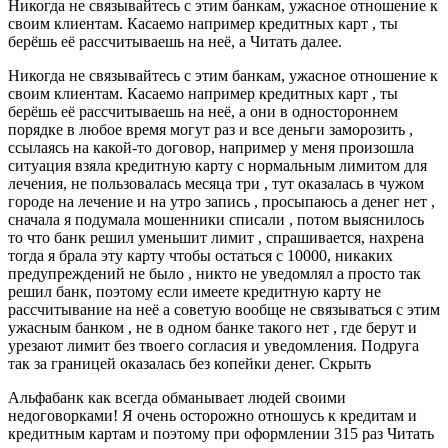
Никогда не связывайтесь с этим банкам, ужасное отношение к
своим клиентам. Касаемо например кредитных карт , ты
берёшь её рассчитываешь на неё, а Читать далее.
Никогда не связывайтесь с этим банкам, ужасное отношение к
своим клиентам. Касаемо например кредитных карт , ты
берёшь её рассчитываешь на неё, а они в одностороннем
порядке в любое время могут раз и все деньги заморозить ,
ссылаясь на какой-то договор, например у меня произошла
ситуация взяла кредитную карту с нормальным лимитом для
лечения, не пользовалась месяца три , тут оказалась в чужом
городе на лечение и на утро запись , просыпаюсь а денег нет ,
сначала я подумала мошенники списали , потом выяснилось
то что банк решил уменьшит лимит , спрашивается, нахрена
тогда я брала эту карту чтобы остаться с 10000, никаких
предупреждений не было , никто не уведомлял а просто так
решил банк, поэтому если имеете кредитную карту не
рассчитывание на неё а советую вообще не связываться с этим
ужасным банком , не в одном банке такого нет , где берут и
урезают лимит без твоего согласия и уведомления. Подруга
так за границей оказалась без копейки денег. Скрыть
Альфабанк как всегда обманывает людей своими
недоговорками! Я очень осторожно отношусь к кредитам и
кредитным картам и поэтому при оформлении 315 раз Читать