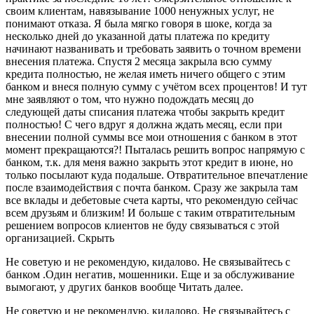
своим клиентам, навязывание 1000 ненужных услуг, не
понимают отказа. Я была мягко говоря в шоке, когда за
несколько дней до указанной даты платежа по кредиту
начинают названивать и требовать заявить о точном времени
внесения платежа. Спустя 2 месяца закрыла всю сумму
кредита полностью, не желая иметь ничего общего с этим
банком и внеся полную сумму с учётом всех процентов! И тут
мне заявляют о том, что нужно подождать месяц до
следующей даты списания платежа чтобы закрыть кредит
полностью! С чего вдруг я должна ждать месяц, если при
внесении полной суммы все мои отношения с банком в этот
момент прекращаются?! Пыталась решить вопрос напрямую с
банком, т.к. для меня важно закрыть этот кредит в июне, но
только посылают куда подальше. Отвратительное впечатление
после взаимодействия с почта банком. Сразу же закрыла там
все вклады и дебетовые счета карты, что рекомендую сейчас
всем друзьям и близким! И больше с таким отвратительным
решением вопросов клиентов не буду связываться с этой
организацией. Скрыть
Не советую и не рекомендую, кидалово. Не связывайтесь с
банком .Один негатив, мошенники. Еще и за обслуживание
вымогают, у других банков вообще Читать далее.
Не советую и не рекомендую, кидалово. Не связывайтесь с