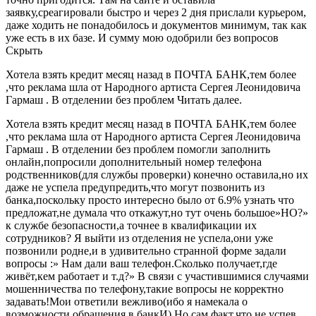
заявку,среагировали быстро и через 2 дня прислали курьером,
даже ходить не понадобилось и документов минимум, так как
уже есть в их базе. И сумму мою одобрили без вопросов
Скрыть
Хотела взять кредит месяц назад в ПОЧТА БАНК,тем более
,что реклама шла от Народного артиста Сергея Леонидовича
Гармаш . В отделении без проблем Читать далее.
Хотела взять кредит месяц назад в ПОЧТА БАНК,тем более
,что реклама шла от Народного артиста Сергея Леонидовича
Гармаш . В отделении без проблем помогли заполнить
онлайн,попросили дополнительный номер телефона
родственников(для службы проверки) конечно оставила,но их
даже не успела предупредить,что могут позвонить из
банка,поскольку просто интересно было от 6.9% узнать что
предложат,не думала что откажут,но тут очень большое»НО?»
к службе безопасности,а точнее в квалификации их
сотрудников? Я выйти из отделения не успела,они уже
позвонили родне,и в удивительно странной форме задали
вопросы :» Нам дали ваш телефон.Сколько получает,где
живёт,кем работает и т.д?» В связи с участившимися случаями
мошенничества по телефону,такие вопросы не корректно
задавать!Мои ответили вежливо(ибо я намекала о
возможности обращения в банкИ) Но сам факт,что не успев