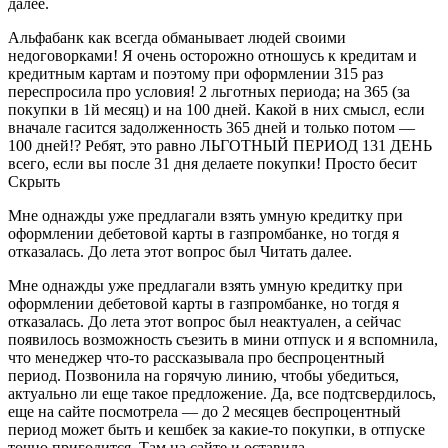
далее.
Альфабанк как всегда обманывает людей своими
недоговорками! Я очень осторожно отношусь к кредитам и
кредитным картам и поэтому при оформлении 315 раз
переспросила про условия! 2 льготных периода; на 365 (за
покупки в 1й месяц) и на 100 дней. Какой в них смысл, если
вначале гасится задолженность 365 дней и только потом —
100 дней!? Ребят, это равно ЛЬГОТНЫЙ ПЕРИОД 131 ДЕНЬ
всего, если вы после 31 дня делаете покупки! Просто бесит
Скрыть
Мне однажды уже предлагали взять умную кредитку при
оформлении дебетовой карты в газпромбанке, но тогдя я
отказалась. До лета этот вопрос был Читать далее.
Мне однажды уже предлагали взять умную кредитку при
оформлении дебетовой карты в газпромбанке, но тогдя я
отказалась. До лета этот вопрос был неактуален, а сейчас
появилось возможность съезить в мини отпуск и я вспомнила,
что менеджер что-то рассказывала про беспроцентный
период. Позвонила на горячую линию, чтобы убедиться,
актуально ли еще такое предложение. Да, все подтсвердилось,
еще на сайте посмотрела — до 2 месяцев беспроцентный
период может быть и кешбек за какие-то покупки, в отпуске
точно пригодится. Там на сайте и оставила