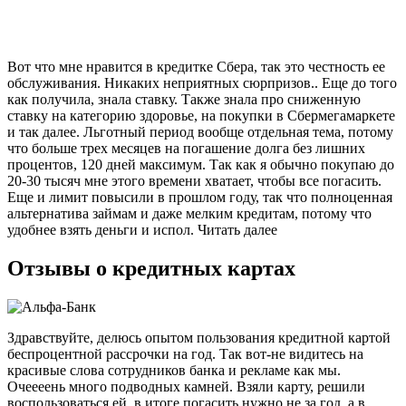
Вот что мне нравится в кредитке Сбера, так это честность ее
обслуживания. Никаких неприятных сюрпризов.. Еще до того
как получила, знала ставку. Также знала про сниженную
ставку на категорию здоровье, на покупки в Сбермегамаркете
и так далее. Льготный период вообще отдельная тема, потому
что больше трех месяцев на погашение долга без лишних
процентов, 120 дней максимум. Так как я обычно покупаю до
20-30 тысяч мне этого времени хватает, чтобы все погасить.
Еще и лимит повысили в прошлом году, так что полноценная
альтернатива займам и даже мелким кредитам, потому что
удобнее взять деньги и испол. Читать далее
Отзывы о кредитных картах
Здравствуйте, делюсь опытом пользования кредитной картой
беспроцентной рассрочки на год. Так вот-не видитесь на
красивые слова сотрудников банка и рекламе как мы.
Очеееень много подводных камней. Взяли карту, решили
воспользоваться ей, в итоге погасить нужно не за год, а в