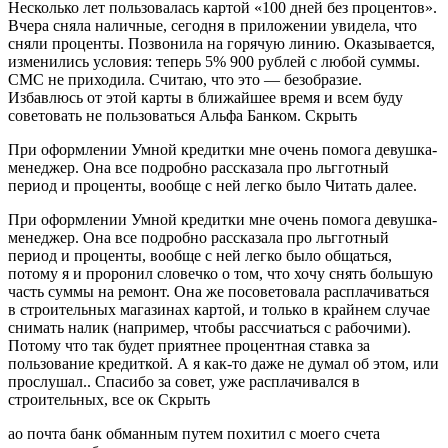
Несколько лет пользовалась картой «100 дней без процентов».
Вчера сняла наличные, сегодня в приложении увидела, что
сняли проценты. Позвонила на горячую линию. Оказывается,
изменились условия: теперь 5% 900 рублей с любой суммы.
СМС не приходила. Cчитаю, что это — безобразие.
Избавлюсь от этой карты в ближайшее время и всем буду
советовать не пользоваться Альфа Банком. Скрыть
При оформлении Умной кредитки мне очень помога девушка-
менеджер. Она все подробно рассказала про льгготный
период и проценты, вообще с ней легко было Читать далее.
При оформлении Умной кредитки мне очень помога девушка-
менеджер. Она все подробно рассказала про льгготный
период и проценты, вообще с ней легко было общаться,
потому я и проронил словечко о том, что хочу снять большую
часть суммы на ремонт. Она же посоветовала расплачиваться
в строительных магазинах картой, и только в крайнем случае
снимать налик (например, чтобы рассчиаться с рабочими).
Потому что так будет приятнее процентная ставка за
пользование кредиткой. А я как-то даже не думал об этом, или
прослушал.. Спасибо за совет, уже расплачивался в
строительных, все ок Скрыть
ао почта банк обманным путем похитил с моего счета