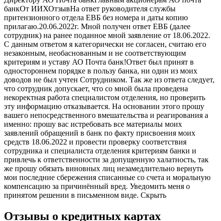
банкОт ИИХОтзывНа ответ руководителя службы
притензионного отдела ЕВБ без номера и даты копию
прилагаю.20.06.2022г. Мной получен ответ ЕВБ (далее
сотрудник) на ранее поданное мной заявление от 18.06.2022.
С данным ответом я категорически не согласен, считаю его
незаконным, необаснованным и не соответствующим
критериям и уставу АО Почта банк!Ответ был принят в
одностороннем порядке в пользу банка, ни один из моих
доводов не был учтен Сотрудником. Так же из ответа следует,
что сотрудник допускает, что со мной была проведена
некоректная работа специалистом отделения, но проверить
эту информацию отказывается. На основании этого прошу
вашего непосредственного вмешательства и реагирования а
именно: прошу вас истребовать все материалы моих
заявлений обращений в банк по факту присвоения моих
средств 18.06.2022 и провести проверку соответствия
сотрудника и специалиста отделения критериям банки и
привлечь к ответственности за допущенную халатность, так
же прошу обязать виновных лиц незамедлительно вернуть
мои последние сбережения списанные со счета и моральную
компенсацию за причинённый вред. Уведомить меня о
принятом решении в письменном виде. Скрыть
Отзывы о кредитных картах