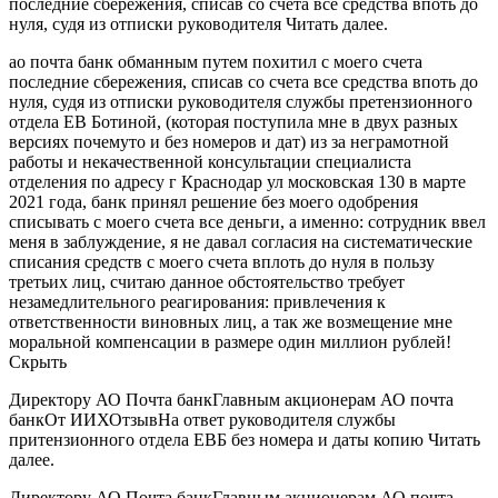
последние сбережения, списав со счета все средства впоть до
нуля, судя из отписки руководителя Читать далее.
ао почта банк обманным путем похитил с моего счета
последние сбережения, списав со счета все средства впоть до
нуля, судя из отписки руководителя службы претензионного
отдела ЕВ Ботиной, (которая поступила мне в двух разных
версиях почемуто и без номеров и дат) из за неграмотной
работы и некачественной консультации специалиста
отделения по адресу г Краснодар ул московская 130 в марте
2021 года, банк принял решение без моего одобрения
списывать с моего счета все деньги, а именно: сотрудник ввел
меня в заблуждение, я не давал согласия на систематические
списания средств с моего счета вплоть до нуля в пользу
третьих лиц, считаю данное обстоятельство требует
незамедлительного реагирования: привлечения к
ответственности виновных лиц, а так же возмещение мне
моральной компенсации в размере один миллион рублей!
Скрыть
Директору АО Почта банкГлавным акционерам АО почта
банкОт ИИХОтзывНа ответ руководителя службы
притензионного отдела ЕВБ без номера и даты копию Читать
далее.
Директору АО Почта банкГлавным акционерам АО почта