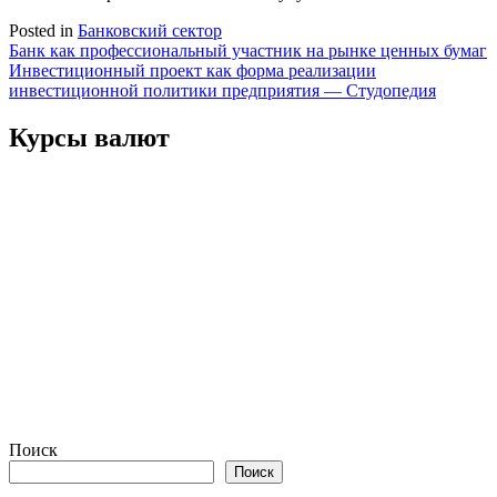
Posted in
Банковский сектор
Навигация
Банк как профессиональный участник на рынке ценных бумаг
Инвестиционный проект как форма реализации
по
инвестиционной политики предприятия — Студопедия
записям
Курсы валют
Поиск
Поиск