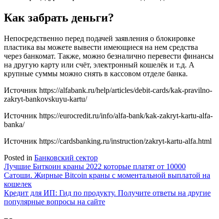
Как забрать деньги?
Непосредственно перед подачей заявления о блокировке
пластика вы можете вывести имеющиеся на нем средства
через банкомат. Также, можно безналично перевести финансы
на другую карту или счёт, электронный кошелёк и т.д. А
крупные суммы можно снять в кассовом отделе банка.
Источник
https://alfabank.ru/help/articles/debit-cards/kak-pravilno-
zakryt-bankovskuyu-kartu/
Источник
https://eurocredit.ru/info/alfa-bank/kak-zakryt-kartu-alfa-
banka/
Источник
https://cardsbanking.ru/instruction/zakryt-kartu-alfa.html
Posted in
Банковский сектор
Навигация
Лучшие Биткоин краны 2022 которые платят от 10000
Сатоши. Жирные Bitcoin краны с моментальной выплатой на
по
кошелек
записям
Кредит для ИП: Гид по продукту. Получите ответы на другие
популярные вопросы на сайте