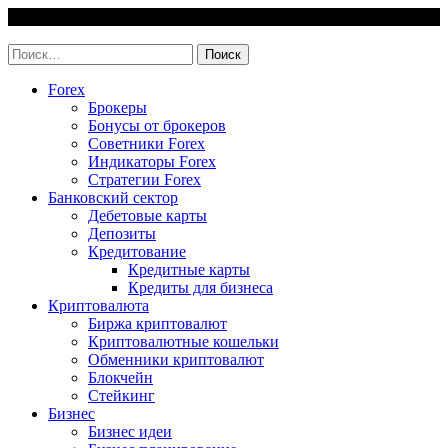
Skip
7 August, 2026
to
invest-easy.ru
content
Найти:
Forex
Брокеры
Бонусы от брокеров
Советники Forex
Индикаторы Forex
Стратегии Forex
Банковский сектор
Дебетовые карты
Депозиты
Кредитование
Кредитные карты
Кредиты для бизнеса
Криптовалюта
Биржа криптовалют
Криптовалютные кошельки
Обменники криптовалют
Блокчейн
Стейкинг
Бизнес
Бизнес идеи