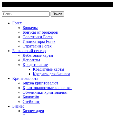
Skip
6 August, 2026
to
invest-easy.ru
content
Найти:
Forex
Брокеры
Бонусы от брокеров
Советники Forex
Индикаторы Forex
Стратегии Forex
Банковский сектор
Дебетовые карты
Депозиты
Кредитование
Кредитные карты
Кредиты для бизнеса
Криптовалюта
Биржа криптовалют
Криптовалютные кошельки
Обменники криптовалют
Блокчейн
Стейкинг
Бизнес
Бизнес идеи