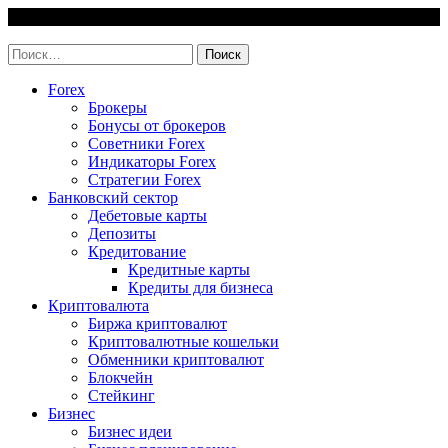
Skip
6 August, 2026
to
invest-easy.ru
content
Найти:
Forex
Брокеры
Бонусы от брокеров
Советники Forex
Индикаторы Forex
Стратегии Forex
Банковский сектор
Дебетовые карты
Депозиты
Кредитование
Кредитные карты
Кредиты для бизнеса
Криптовалюта
Биржа криптовалют
Криптовалютные кошельки
Обменники криптовалют
Блокчейн
Стейкинг
Бизнес
Бизнес идеи