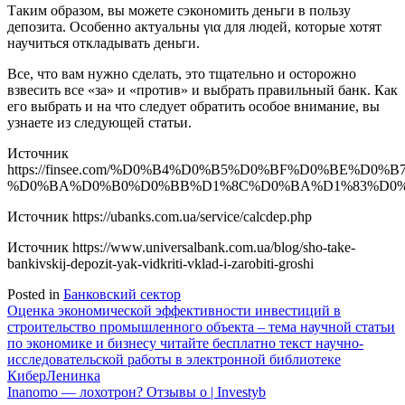
Таким образом, вы можете сэкономить деньги в пользу
депозита. Особенно актуальны για для людей, которые хотят
научиться откладывать деньги.
Все, что вам нужно сделать, это тщательно и осторожно
взвесить все «за» и «против» и выбрать правильный банк. Как
его выбрать и на что следует обратить особое внимание, вы
узнаете из следующей статьи.
Источник
https://finsee.com/%D0%B4%D0%B5%D0%BF%D0%BE%D
%D0%BA%D0%B0%D0%BB%D1%8C%D0%BA%D1%83%D0%
Источник
https://ubanks.com.ua/service/calcdep.php
Источник
https://www.universalbank.com.ua/blog/sho-take-
bankivskij-depozit-yak-vidkriti-vklad-i-zarobiti-groshi
Posted in
Банковский сектор
Навигация
Оценка экономической эффективности инвестиций в
строительство промышленного объекта – тема научной статьи
по
по экономике и бизнесу читайте бесплатно текст научно-
записям
исследовательской работы в электронной библиотеке
КиберЛенинка
Inanomo — лохотрон? Отзывы о | Investyb