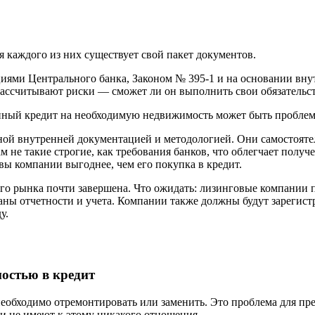
я каждого из них существует свой пакет документов.
циями Центрального банка, Законом № 395-1 и на основании вн
ассчитывают риски — сможет ли он выполнить свои обязательст
рупный кредит на необходимую недвижимость может быть пробле
ной внутренней документацией и методологией. Они самостояте
м не такие строгие, как требования банков, что облегчает полу
вы компании выгоднее, чем его покупка в кредит.
го рынка почти завершена. Что ожидать: лизинговые компании 
ланы отчетности и учета. Компании также должны будут зарегист
у.
остью в кредит
еобходимо отремонтировать или заменить. Это проблема для п
ки не имеют к этому никакого отношения.