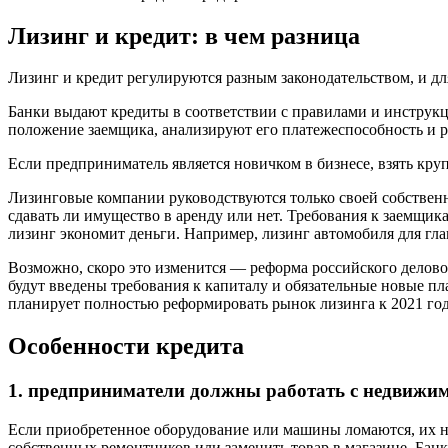
Лизинг и кредит: в чем разница
Лизинг и кредит регулируются разным законодательством, и дл
Банки выдают кредиты в соответствии с правилами и инструк
положение заемщика, анализируют его платежеспособность и р
Если предприниматель является новичком в бизнесе, взять к
Лизинговые компании руководствуются только своей собствен
сдавать ли имущество в аренду или нет. Требования к заемщика
лизинг экономит деньги. Например, лизинг автомобиля для гла
Возможно, скоро это изменится — реформа российского делово
будут введены требования к капиталу и обязательные новые п
планирует полностью реформировать рынок лизинга к 2021 год
Особенности кредита
1. предприниматели должны работать с недвижим
Если приобретенное оборудование или машины ломаются, их н
собственных ремонтников или заменить товар в магазине. Бан