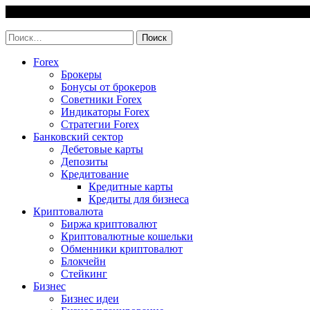
Skip
6 August, 2026
to
invest-easy.ru
content
Найти:
Forex
Брокеры
Бонусы от брокеров
Советники Forex
Индикаторы Forex
Стратегии Forex
Банковский сектор
Дебетовые карты
Депозиты
Кредитование
Кредитные карты
Кредиты для бизнеса
Криптовалюта
Биржа криптовалют
Криптовалютные кошельки
Обменники криптовалют
Блокчейн
Стейкинг
Бизнес
Бизнес идеи