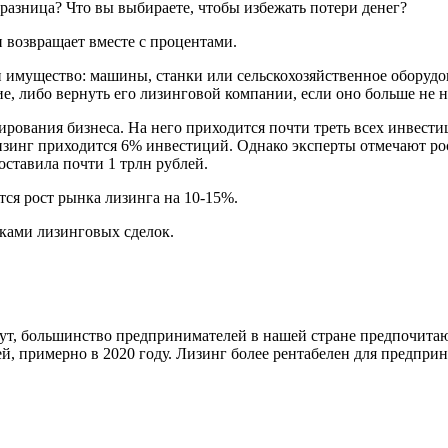
м разница? Что вы выбираете, чтобы избежать потери денег?
и возвращает вместе с процентами.
 имущество: машины, станки или сельскохозяйственное оборудо
е, либо вернуть его лизинговой компании, если оно больше не н
ования бизнеса. На него приходится почти треть всех инвестиц
лизинг приходится 6% инвестиций. Однако эксперты отмечают рос
ставила почти 1 трлн рублей.
тся рост рынка лизинга на 10-15%.
ками лизинговых сделок.
стут, большинство предпринимателей в нашей стране предпочита
лей, примерно в 2020 году. Лизинг более рентабелен для предпр