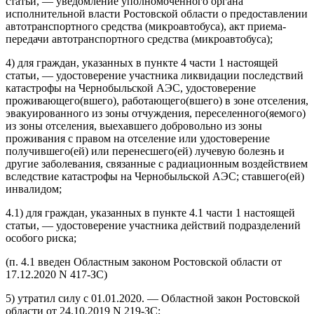
статьи, — уведомление уполномоченного органа
исполнительной власти Ростовской области о предоставлении
автотранспортного средства (микроавтобуса), акт приема-
передачи автотранспортного средства (микроавтобуса);
4) для граждан, указанных в пункте 4 части 1 настоящей
статьи, — удостоверение участника ликвидации последствий
катастрофы на Чернобыльской АЭС, удостоверение
проживающего(вшего), работающего(вшего) в зоне отселения,
эвакуированного из зоны отчуждения, переселенного(яемого)
из зоны отселения, выехавшего добровольно из зоны
проживания с правом на отселение или удостоверение
получившего(ей) или перенесшего(ей) лучевую болезнь и
другие заболевания, связанные с радиационным воздействием
вследствие катастрофы на Чернобыльской АЭС; ставшего(ей)
инвалидом;
4.1) для граждан, указанных в пункте 4.1 части 1 настоящей
статьи, — удостоверение участника действий подразделений
особого риска;
(п. 4.1 введен Областным законом Ростовской области от
17.12.2020 N 417-ЗС)
5) утратил силу с 01.01.2020. — Областной закон Ростовской
области от 24.10.2019 N 219-ЗС;