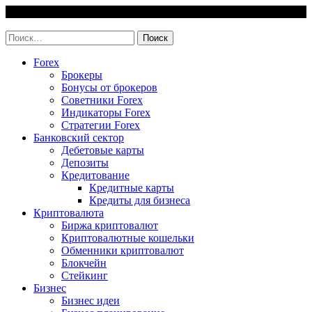
Skip
8 August, 2026
to
invest-easy.ru
content
Найти:
Forex
Брокеры
Бонусы от брокеров
Советники Forex
Индикаторы Forex
Стратегии Forex
Банковский сектор
Дебетовые карты
Депозиты
Кредитование
Кредитные карты
Кредиты для бизнеса
Криптовалюта
Биржа криптовалют
Криптовалютные кошельки
Обменники криптовалют
Блокчейн
Стейкинг
Бизнес
Бизнес идеи