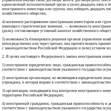
единоличный исполнительный орган и (или) двадцать пять и б
иностранного инвестора или группы лиц избирать двадцать пят
хозяйственного общества;
4) косвенное распоряжение иностранным инвестором или груп
имеющего стратегическое значение, — возможность иностранн
(доли), составляющие уставный капитал хозяйственного общест
5) возможность блокировать решения органов управления хозя
непосредственно или через третьих лиц препятствовать принят
с законодательством Российской Федерации и (или) уставом 
2. В целях настоящего Федерального закона иностранным инве
1) иностранное юридическое лицо, гражданская правоспособност
соответствии с законодательством указанного государства ос
2) иностранная организация, не являющаяся юридическим лицом
учреждена, и которая вправе в соответствии с законодательст
3) организация, находящаяся под контролем иностранного инвес
территории Российской Федерации;
4) иностранный гражданин, гражданская правоспособность и де
соответствии с законодательством указанного государства ос