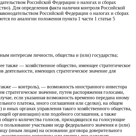
дательством Российской Федерации о налогах и сборах
во). Для определения факта наличия контроля Российской
законодательством Российской Федерации о налогах и сборах
тся по аналогии положения пункта 1 части 1 статьи 5
ным интересам личности, общества и (или) государства;
алее также — хозяйственное общество, имеющее стратегическое
ов деятельности, имеющих стратегическое значение для
 также — контроль), — возможность иностранного инвестора
 стратегическое значение, путем распоряжения голосами,
случае, если указанная возможность временно передана иному
ельного платежа, иного соглашения или сделки), на общем
е) и иных органах управления такого хозяйственного общества,
ющей организации) или подобного соглашения, а также
и общего количества голосов, приходящихся на голосующие
о пользование участками недр федерального значения и (или)
лицу (иным лицам) на основании договора доверительного
о иностранного инвестора или группы лиц назначать