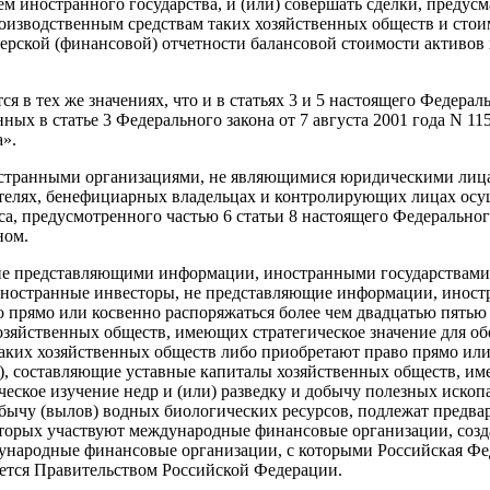
м иностранного государства, и (или) совершать сделки, предус
изводственным средствам таких хозяйственных обществ и стоимо
рской (финансовой) отчетности балансовой стоимости активов 
я в тех же значениях, что и в статьях 3 и 5 настоящего Федера
ных в статье 3 Федерального закона от 7 августа 2001 года N 
».
странными организациями, не являющимися юридическими лица
елях, бенефициарных владельцах и контролирующих лицах осущ
а, предусмотренного частью 6 статьи 8 настоящего Федеральног
ном.
 не представляющими информации, иностранными государствам
 иностранные инвесторы, не представляющие информации, иност
 прямо или косвенно распоряжаться более чем двадцатью пятью
зяйственных обществ, имеющих стратегическое значение для обе
аких хозяйственных обществ либо приобретают право прямо или
), составляющие уставные капиталы хозяйственных обществ, им
еское изучение недр и (или) разведку и добычу полезных ископ
добычу (вылов) водных биологических ресурсов, подлежат предв
оторых участвуют международные финансовые организации, соз
дународные финансовые организации, с которыми Российская Ф
тся Правительством Российской Федерации.