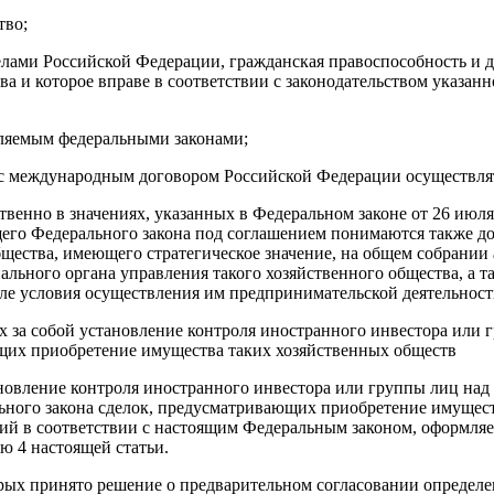
тво;
делами Российской Федерации, гражданская правоспособность и д
ва и которое вправе в соответствии с законодательством указан
деляемым федеральными законами;
ии с международным договором Российской Федерации осуществл
твенно в значениях, указанных в Федеральном законе от 26 июл
щего Федерального закона под соглашением понимаются также д
щества, имеющего стратегическое значение, на общем собрании 
иального органа управления такого хозяйственного общества, а
сле условия осуществления им предпринимательской деятельност
их за собой установление контроля иностранного инвестора ил
ющих приобретение имущества таких хозяйственных обществ
ановление контроля иностранного инвестора или группы лиц на
ального закона сделок, предусматривающих приобретение имущес
твий в соответствии с настоящим Федеральным законом, оформ
ю 4 настоящей статьи.
рых принято решение о предварительном согласовании определен