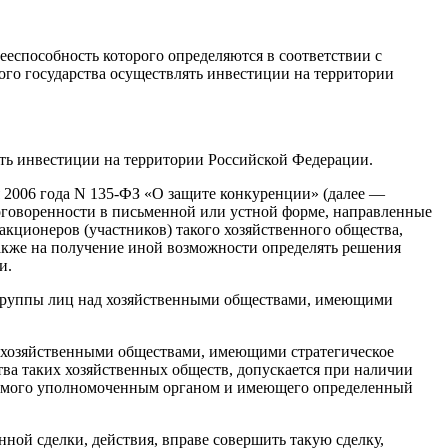
ееспособность которого определяются в соответствии с
ного государства осуществлять инвестиции на территории
ять инвестиции на территории Российской Федерации.
я 2006 года N 135-ФЗ «О защите конкуренции» (далее —
оговоренности в письменной или устной форме, направленные
акционеров (участников) такого хозяйственного общества,
 также на получение иной возможности определять решения
и.
и группы лиц над хозяйственными обществами, имеющими
д хозяйственными обществами, имеющими стратегическое
тва таких хозяйственных обществ, допускается при наличии
ляемого уполномоченным органом и имеющего определенный
ной сделки, действия, вправе совершить такую сделку,