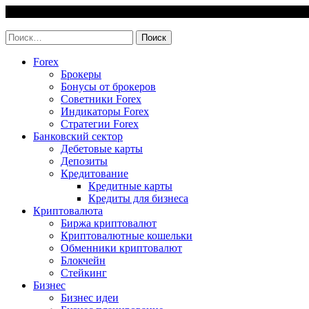
Skip
9 August, 2026
to
invest-easy.ru
content
Найти:
Forex
Брокеры
Бонусы от брокеров
Советники Forex
Индикаторы Forex
Стратегии Forex
Банковский сектор
Дебетовые карты
Депозиты
Кредитование
Кредитные карты
Кредиты для бизнеса
Криптовалюта
Биржа криптовалют
Криптовалютные кошельки
Обменники криптовалют
Блокчейн
Стейкинг
Бизнес
Бизнес идеи