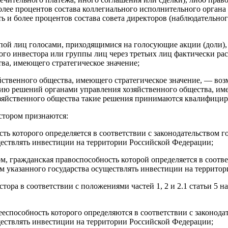
олее процентов состава коллегиального исполнительного органа
ь и более процентов состава совета директоров (наблюдательног
пой лиц голосами, приходящимися на голосующие акции (доли),
ого инвестора или группы лиц через третьих лиц фактически р
ва, имеющего стратегическое значение;
йственного общества, имеющего стратегическое значение, — во
ию решений органами управления хозяйственного общества, имею
хозяйственного общества такие решения принимаются квалифици
стором признаются:
ь которого определяется в соответствии с законодательством го
уществлять инвестиции на территории Российской Федерации;
, гражданская правоспособность которой определяется в соответ
вом указанного государства осуществлять инвестиции на террито
тора в соответствии с положениями частей 1, 2 и 2.1 статьи 5 н
еспособность которого определяются в соответствии с законодат
уществлять инвестиции на территории Российской Федерации;