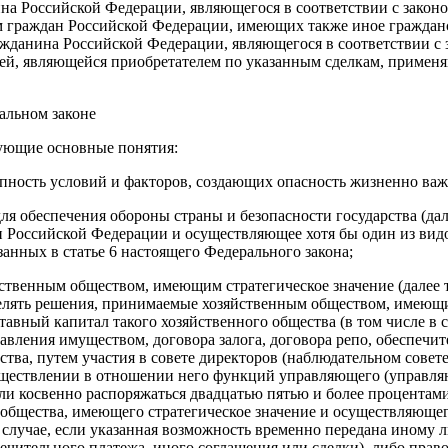
на Российской Федерации, являющегося в соответствии с законо
 граждан Российской Федерации, имеющих также иное гражданст
жданина Российской Федерации, являющегося в соответствии с 
й, являющейся приобретателем по указанным сделкам, применяю
альном законе
дующие основные понятия:
упность условий и факторов, создающих опасность жизненно важ
для обеспечения обороны страны и безопасности государства (д
ии Российской Федерации и осуществляющее хотя бы один из вид
занных в статье 6 настоящего Федерального закона;
йственным обществом, имеющим стратегическое значение (далее
елять решения, принимаемые хозяйственным обществом, имеющим
авный капитал такого хозяйственного общества (в том числе в 
вления имуществом, договора залога, договора репо, обеспечит
ства, путем участия в совете директоров (наблюдательном совет
уществлении в отношении него функций управляющего (управля
ли косвенно распоряжаться двадцатью пятью и более процентам
 общества, имеющего стратегическое значение и осуществляющег
 случае, если указанная возможность временно передана иному 
печительного платежа, иного соглашения или сделки), либо прав