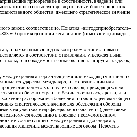
матривающие приобретение в собственность, владение или
сть которого составляет двадцать пять и более процентов
хозяйственного общества, имеющего стратегическое значение
льного закона соответственно. Понятия «выгодоприобретатель»
115-ФЗ «О противодействии легализации (отмыванию) доходов,
ми, и находящимися под их контролем организациями в
ествляется в соответствии с правилами, утвержденными
о закона, о необходимости согласования планируемых сделок,
и, международными организациями или находящимися под их
ранные государства, международные организации или
 процентами общего количества голосов, приходящихся на
спечения обороны страны и безопасности государства, или
 косвенно распоряжаться более чем пятью процентами общего
еющих стратегическое значение для обеспечения обороны
аемых на участках недр федерального значения (далее также —
арительному согласованию в порядке, предусмотренном
данные в соответствии с международными договорами,
едерация заключила международные договоры. Перечень