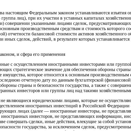
тва настоящим Федеральным законом устанавливаются изъятия о
 группа лиц), при их участии в уставных капиталах хозяйствен
или) совершении указанными лицами сделок, предусматривающих
основным производственным средствам и стоимость которого сос
й) отчетности балансовой стоимости активов хозяйственного о
ии иных сделок, действий, в результате которых устанавливает
аконом, и сфера его применения
анные с осуществлением иностранными инвесторами или группой
щих стратегическое значение для обеспечения обороны страны и
е имущества, которое относится к основным производственным 
 последнюю отчетную дату по данным бухгалтерской (финансовой
обороны страны и безопасности государства, а также с совершен
остранных инвесторов или группы лиц над такими хозяйственным
 не являющиеся юридическими лицами, которые не осуществляют
ествлением иностранных инвестиций в Российской Федерации 
ирующих лицах (далее — иностранные инвесторы, не представл
ем иностранных инвесторов, не представляющих информации, ин
аве совершать сделки, иные действия, влекущие за собой уста
зопасности государства, за исключением сделок, предусмотренны