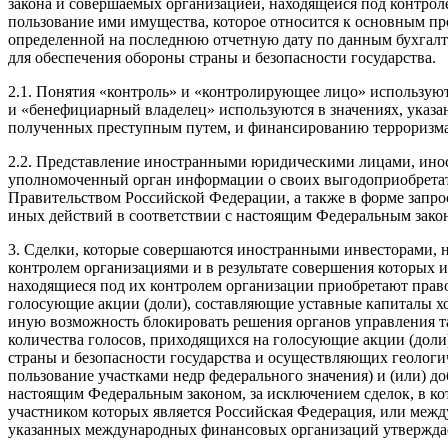
закона и совершаемых организацией, находящейся под контроле
пользование ими имущества, которое относится к основным про
определенной на последнюю отчетную дату по данным бухгалте
для обеспечения обороны страны и безопасности государства.
2.1. Понятия «контроль» и «контролирующее лицо» используютс
и «бенефициарный владелец» используются в значениях, указан
полученных преступным путем, и финансированию терроризма
2.2. Представление иностранными юридическими лицами, ино
уполномоченный орган информации о своих выгодоприобретат
Правительством Российской Федерации, а также в форме запрос
иных действий в соответствии с настоящим Федеральным зако
3. Сделки, которые совершаются иностранными инвесторами,
контролем организациями и в результате совершения которых
находящиеся под их контролем организации приобретают право
голосующие акции (доли), составляющие уставные капиталы хо
иную возможность блокировать решения органов управления т
количества голосов, приходящихся на голосующие акции (доли
страны и безопасности государства и осуществляющих геологич
пользование участками недр федерального значения) и (или) 
настоящим Федеральным законом, за исключением сделок, в к
участником которых является Российская Федерация, или меж
указанных международных финансовых организаций утверждае