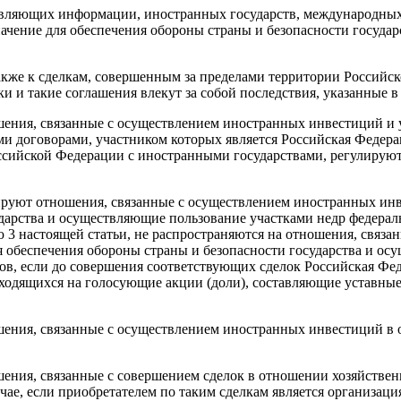
тавляющих информации, иностранных государств, международных
чение для обеспечения обороны страны и безопасности государс
акже к сделкам, совершенным за пределами территории Российск
 и такие соглашения влекут за собой последствия, указанные в 
ошения, связанные с осуществлением иностранных инвестиций 
 договорами, участником которых является Российская Федера
ссийской Федерации с иностранными государствами, регулируют
лируют отношения, связанные с осуществлением иностранных ин
ударства и осуществляющие пользование участками недр федерал
 3 настоящей статьи, не распространяются на отношения, связ
я обеспечения обороны страны и безопасности государства и ос
сов, если до совершения соответствующих сделок Российская Фе
ходящихся на голосующие акции (доли), составляющие уставные 
шения, связанные с осуществлением иностранных инвестиций в 
шения, связанные с совершением сделок в отношении хозяйствен
учае, если приобретателем по таким сделкам является организац