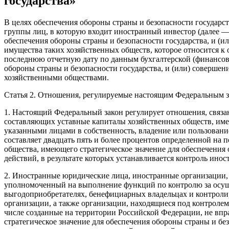
государства»
В целях обеспечения обороны страны и безопасности государс
группы лиц, в которую входит иностранный инвестор (далее —
обеспечения обороны страны и безопасности государства, и (
имущества таких хозяйственных обществ, которое относится к 
последнюю отчетную дату по данным бухгалтерской (финансово
обороны страны и безопасности государства, и (или) совершен
хозяйственными обществами.
Статья 2. Отношения, регулируемые настоящим Федеральным з
1. Настоящий Федеральный закон регулирует отношения, связ
составляющих уставные капиталы хозяйственных обществ, имею
указанными лицами в собственность, владение или пользовани
составляет двадцать пять и более процентов определенной на
общества, имеющего стратегическое значение для обеспечения 
действий, в результате которых устанавливается контроль ин
2. Иностранные юридические лица, иностранные организации,
уполномоченный на выполнение функций по контролю за осущ
выгодоприобретателях, бенефициарных владельцах и контрол
организации, а также организации, находящиеся под контрол
числе созданные на территории Российской Федерации, не впр
стратегическое значение для обеспечения обороны страны и бе