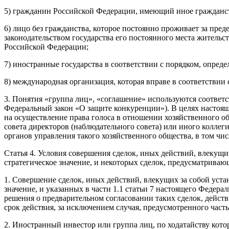
5) гражданин Российской Федерации, имеющий иное гражданс
6) лицо без гражданства, которое постоянно проживает за пре
законодательством государства его постоянного места жительст
Российской Федерации;
7) иностранные государства в соответствии с порядком, опре
8) международная организация, которая вправе в соответств
3. Понятия «группа лиц», «соглашение» используются соответс
Федеральный закон «О защите конкуренции»). В целях настоя
на осуществление права голоса в отношении хозяйственного об
совета директоров (наблюдательного совета) или иного коллег
органов управления такого хозяйственного общества, в том чи
Статья 4. Условия совершения сделок, иных действий, влекущ
стратегическое значение, и некоторых сделок, предусматрива
1. Совершение сделок, иных действий, влекущих за собой уст
значение, и указанных в части 1.1 статьи 7 настоящего Федер
решения о предварительном согласовании таких сделок, дейс
срок действия, за исключением случая, предусмотренного часть
2. Иностранный инвестор или группа лиц, по ходатайству кото