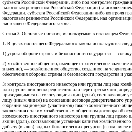
субъекта Российской Федерации, либо под контролем граждани
налоговым резидентом Российской Федерации (за исключением
Федерации, субъекта Российской Федерации либо контроля гра
налоговым резидентом Российской Федерации, над организацие
настоящего Федерального закона.
Статья 3. Основные понятия, используемые в настоящем Федер
1. В целях настоящего Федерального закона используются сле
1) угроза обороне страны и безопасности государства — совок
2) хозяйственное общество, имеющее стратегическое значение 
значение), — хозяйственное общество, созданное на территор
обеспечения обороны страны и безопасности государства и ука
3) контроль иностранного инвестора или группы лиц над хозя
или группы лиц непосредственно или через третьих лиц опред
приходящимися на голосующие акции (доли), составляющие уст
лицу (иным лицам) на основании договора доверительного упра
собрании акционеров (участников) такого хозяйственного обще
заключения с таким хозяйственным обществом договора об ос
возможность иностранного инвестора или группы лиц прямо и
акции (доли), составляющие уставный капитал хозяйственного
добычу (вылов) водных биологических ресурсов (в том числе в
управления имуществом, договора залога, договора репо, обес