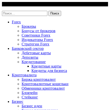
Skip
6 August, 2026
to
invest-easy.ru
content
Найти:
Forex
Брокеры
Бонусы от брокеров
Советники Forex
Индикаторы Forex
Стратегии Forex
Банковский сектор
Дебетовые карты
Депозиты
Кредитование
Кредитные карты
Кредиты для бизнеса
Криптовалюта
Биржа криптовалют
Криптовалютные кошельки
Обменники криптовалют
Блокчейн
Стейкинг
Бизнес
Бизнес идеи