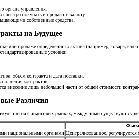
о органа управления.
т быстро покупать и продавать валюту.
вышающими собственные средства.
ракты на Будущее
ке или продаже определенного актива (например, товара, валют
стандартизированные условия;
ива, объем контракта и дата поставки.
сполнения контрактов.
тся внесение лишь небольшой части от общей стоимости контрак
евые Различия
пекуляций на финансовых рынках, между ними существуют суще
Фьюч
ными национальными органами
Централизованное, регулируется