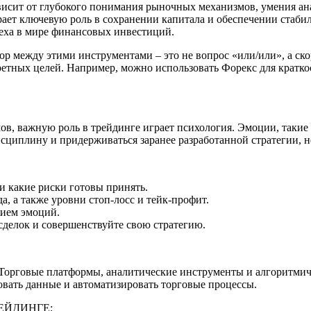
зависит от глубокого понимания рыночных механизмов, умения ан
рает ключевую роль в сохранении капитала и обеспечении стабил
еха в мире финансовых инвестиций.
бор между этими инструментами – это не вопрос «или/или», а ск
етных целей. Например, можно использовать Форекс для кратко
 важную роль в трейдинге играет психология. Эмоции, такие ка
сциплину и придерживаться заранее разработанной стратегии, н
 и какие риски готовы принять.
а, а также уровни стоп-лосс и тейк-профит.
нием эмоций.
сделок и совершенствуйте свою стратегию.
Торговые платформы, аналитические инструменты и алгоритмиче
вать данные и автоматизировать торговые процессы.
ЕЙДИНГЕ: