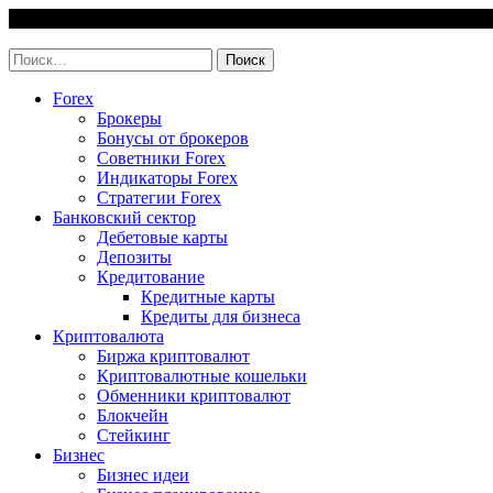
Skip
7 August, 2026
to
invest-easy.ru
content
Найти:
Forex
Брокеры
Бонусы от брокеров
Советники Forex
Индикаторы Forex
Стратегии Forex
Банковский сектор
Дебетовые карты
Депозиты
Кредитование
Кредитные карты
Кредиты для бизнеса
Криптовалюта
Биржа криптовалют
Криптовалютные кошельки
Обменники криптовалют
Блокчейн
Стейкинг
Бизнес
Бизнес идеи