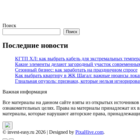
Поиск
Поиск
Последние новости
КГТП ХЛ: как выбрать кабель для экстремальных темпер
Какие элементы делают загородный участок современны
Сезонный бизнес: как заработать на праздничном спросе
Как выбрать квартиру в ЖК Шагал: важные нюансы лока
Глиальная опухоль: признаки, которые нельзя игнорирова
Важная информация
Все материалы на данном сайте взяты из открытых источников
ознакомительных целях. Права на материалы принадлежат их в
материалы, которые нарушают авторские права, принадлежащие
© invest-easy.ru 2026
|
Designed by
PixaHive.com
.