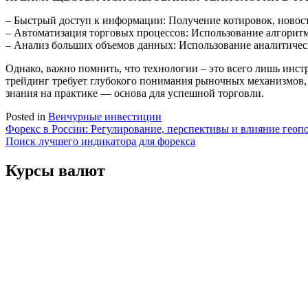
– Быстрый доступ к информации: Получение котировок, новост
– Автоматизация торговых процессов: Использование алгоритм
– Анализ больших объемов данных: Использование аналитичес
Однако, важно помнить, что технологии – это всего лишь инс
трейдинг требует глубокого понимания рыночных механизмов,
знания на практике — основа для успешной торговли.
Posted in
Венчурные инвестиции
Навигация
Форекс в России: Регулирование, перспективы и влияние геоп
Поиск лучшего индикатора для форекса
по
записям
Курсы валют