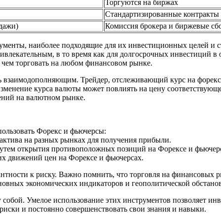
Торгуются на биржах
Стандартизированные контракты
дажи)
Комиссия брокера и биржевые сб
менты, наиболее подходящие для их инвестиционных целей и ст
ивлекательным, в то время как для долгосрочных инвестиций в
 чем торговать на любом финансовом рынке.
ь взаимодополняющим. Трейдер, отслеживающий курс на форекс
изменение курса валюты может повлиять на цену соответствующе
ений на валютном рынке.
пользовать Форекс и фьючерсы:
 актива на разных рынках для получения прибыли.
путем открытия противоположных позиций на Форексе и фьючер
х движений цен на Форексе и фьючерсах.
рантности к риску. Важно помнить, что торговля на финансовых 
новных экономических индикаторов и геополитической обстано
у собой. Умелое использование этих инструментов позволяет и
риски и постоянно совершенствовать свои знания и навыки.