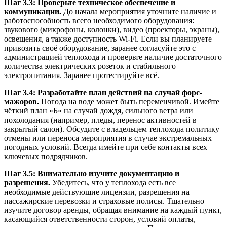
Шаг 3.3: Проверьте техническое обеспечение и
коммуникации.
До начала мероприятия уточните наличие и
работоспособность всего необходимого оборудования:
звукового (микрофоны, колонки), видео (проекторы, экраны),
освещения, а также доступность Wi-Fi. Если вы планируете
привозить своё оборудование, заранее согласуйте это с
администрацией теплохода и проверьте наличие достаточного
количества электрических розеток и стабильного
электропитания. Заранее протестируйте всё.
Шаг 3.4: Разработайте план действий на случай форс-
мажоров.
Погода на воде может быть переменчивой. Имейте
чёткий план «Б» на случай дождя, сильного ветра или
похолодания (например, пледы, перенос активностей в
закрытый салон). Обсудите с владельцем теплохода политику
отмены или переноса мероприятия в случае экстремальных
погодных условий. Всегда имейте при себе контакты всех
ключевых подрядчиков.
Шаг 3.5: Внимательно изучите документацию и
разрешения.
Убедитесь, что у теплохода есть все
необходимые действующие лицензии, разрешения на
пассажирские перевозки и страховые полисы. Тщательно
изучите договор аренды, обращая внимание на каждый пункт,
касающийся ответственности сторон, условий оплаты,