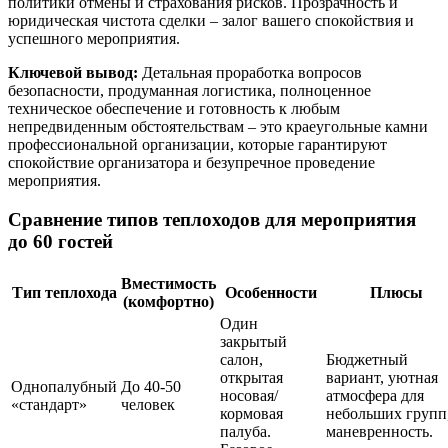
политики отмены и страхования рисков. Прозрачность и
юридическая чистота сделки – залог вашего спокойствия и
успешного мероприятия.
Ключевой вывод:
Детальная проработка вопросов
безопасности, продуманная логистика, полноценное
техническое обеспечение и готовность к любым
непредвиденным обстоятельствам – это краеугольные камни
профессиональной организации, которые гарантируют
спокойствие организатора и безупречное проведение
мероприятия.
Сравнение типов теплоходов для мероприятия
до 60 гостей
Вместимость
Тип теплохода
Особенности
Плюсы
(комфортно)
Один
закрытый
салон,
Бюджетный
открытая
вариант, уютная
Однопалубный
До 40-50
носовая/
атмосфера для
«стандарт»
человек
кормовая
небольших групп
палуба.
маневренность.