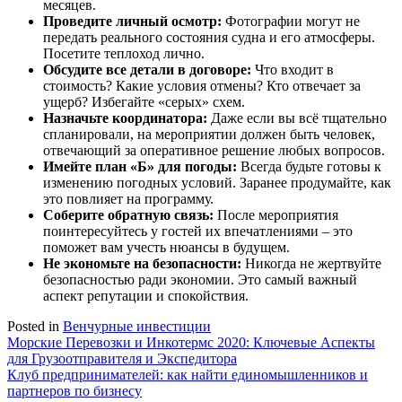
месяцев.
Проведите личный осмотр:
Фотографии могут не
передать реального состояния судна и его атмосферы.
Посетите теплоход лично.
Обсудите все детали в договоре:
Что входит в
стоимость? Какие условия отмены? Кто отвечает за
ущерб? Избегайте «серых» схем.
Назначьте координатора:
Даже если вы всё тщательно
спланировали, на мероприятии должен быть человек,
отвечающий за оперативное решение любых вопросов.
Имейте план «Б» для погоды:
Всегда будьте готовы к
изменению погодных условий. Заранее продумайте, как
это повлияет на программу.
Соберите обратную связь:
После мероприятия
поинтересуйтесь у гостей их впечатлениями – это
поможет вам учесть нюансы в будущем.
Не экономьте на безопасности:
Никогда не жертвуйте
безопасностью ради экономии. Это самый важный
аспект репутации и спокойствия.
Posted in
Венчурные инвестиции
Навигация
Морские Перевозки и Инкотермс 2020: Ключевые Аспекты
для Грузоотправителя и Экспедитора
по
Клуб предпринимателей: как найти единомышленников и
записям
партнеров по бизнесу