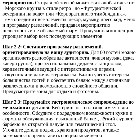
мероприятия.
Отправной точкой может стать любая идея: от
«Морского круиза в стиле ретро» до «Футуристической
вечеринки на воде» или «Корпоративного тимбилдинга».
Тема объединит все элементы: декор, музыку, дресс-код, меню
и программу развлечений, придавая мероприятию
целостность и незабываемый шарм. Продуманная концепция
упрощает выбор всех последующих элементов.
Шаг 2.2: Составьте программу развлечений,
ориентированную на вашу аудиторию.
Для 60 гостей можно
организовать разнообразные активности: живая музыка (джаз,
кавер-группа), профессиональный диджей с танцполом,
харизматичный ведущий с интерактивными играми,
фокусник или даже мастер-классы. Важно учесть интересы
большинства гостей и обеспечить баланс между активными
развлечениями и возможностью спокойного общения.
Предусмотрите зоны для отдыха и фотозоны.
Шаг 2.3: Продумайте гастрономическое сопровождение до
мельчайших деталей.
Кейтеринг на теплоходе имеет свои
особенности. Обсудите с подрядчиком возможности кухни и
форматы обслуживания: изысканный банкет, лёгкий фуршет,
барбекю на открытой палубе или тематический стол.
Уточните детали подачи, хранения продуктов, а также
возможность предоставить специальные меню