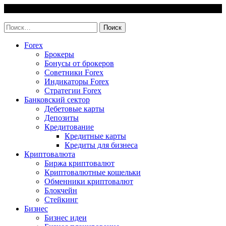
Skip
9 August, 2026
to
invest-easy.ru
content
Найти:
Forex
Брокеры
Бонусы от брокеров
Советники Forex
Индикаторы Forex
Стратегии Forex
Банковский сектор
Дебетовые карты
Депозиты
Кредитование
Кредитные карты
Кредиты для бизнеса
Криптовалюта
Биржа криптовалют
Криптовалютные кошельки
Обменники криптовалют
Блокчейн
Стейкинг
Бизнес
Бизнес идеи