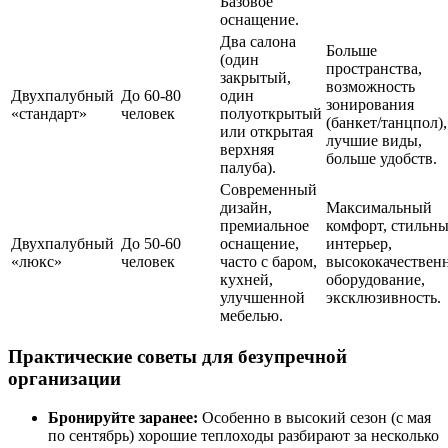
Базовое
оснащение.
Два салона
Больше
(один
пространства,
закрытый,
возможность
Двухпалубный
До 60-80
один
зонирования
«стандарт»
человек
полуоткрытый
(банкет/танцпол),
или открытая
лучшие виды,
верхняя
больше удобств.
палуба).
Современный
дизайн,
Максимальный
премиальное
комфорт, стильн
Двухпалубный
До 50-60
оснащение,
интерьер,
«люкс»
человек
часто с баром,
высококачествен
кухней,
оборудование,
улучшенной
эксклюзивность.
мебелью.
Практические советы для безупречной
организации
Бронируйте заранее:
Особенно в высокий сезон (с мая
по сентябрь) хорошие теплоходы разбирают за несколько