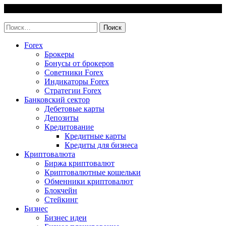
Skip
6 August, 2026
to
invest-easy.ru
content
Найти:
Forex
Брокеры
Бонусы от брокеров
Советники Forex
Индикаторы Forex
Стратегии Forex
Банковский сектор
Дебетовые карты
Депозиты
Кредитование
Кредитные карты
Кредиты для бизнеса
Криптовалюта
Биржа криптовалют
Криптовалютные кошельки
Обменники криптовалют
Блокчейн
Стейкинг
Бизнес
Бизнес идеи